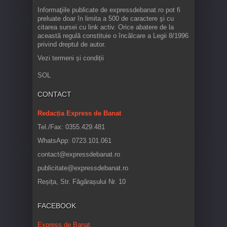
Informaţiile publicate de expressdebanat.ro pot fi
preluate doar în limita a 500 de caractere şi cu
citarea sursei cu link activ. Orice abatere de la
această regulă constituie o încălcare a Legii 8/1996
privind dreptul de autor.
Vezi termeni și condiții
SOL
CONTACT
Redacția Express de Banat
Tel./Fax: 0355.429.481
WhatsApp: 0723.101.061
contact@expressdebanat.ro
publicitate@expressdebanat.ro
Reșița, Str. Făgărașului Nr. 10
FACEBOOK
Express de Banat