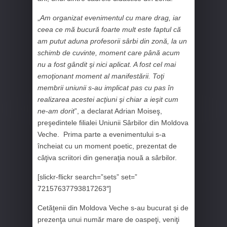
„
Am organizat evenimentul cu mare drag, iar
ceea ce mă bucură foarte mult este faptul că
am putut aduna profesorii sârbi din zonă, la un
schimb de cuvinte, moment care până acum
nu a fost gândit şi nici aplicat. A fost cel mai
emoţionant moment al manifestării. Toţi
membrii uniunii s-au implicat pas cu pas în
realizarea acestei acţiuni şi chiar a ieşit cum
ne-am dorit
”, a declarat Adrian Moiseş,
preşedintele filialei Uniunii Sârbilor din Moldova
Veche. Prima parte a evenimentului s-a
încheiat cu un moment poetic, prezentat de
câţiva scriitori din generaţia nouă a sârbilor.
[slickr-flickr search=”sets” set=”
72157637793817263″]
Cetăţenii din Moldova Veche s-au bucurat şi de
prezenţa unui număr mare de oaspeţi, veniţi