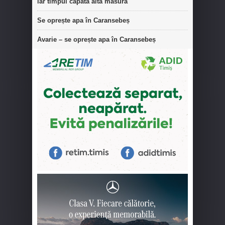
iar timpul capătă altă măsură
Se oprește apa în Caransebeș
Avarie – se oprește apa în Caransebeș