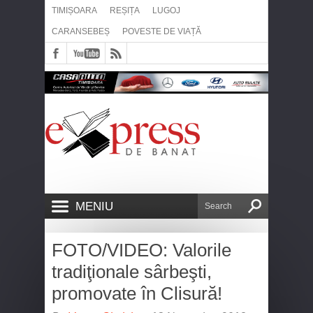
TIMIȘOARA
REȘIȚA
LUGOJ
CARANSEBEȘ
POVESTE DE VIAȚĂ
MENIU
FOTO/VIDEO: Valorile
tradiţionale sârbeşti,
promovate în Clisură!