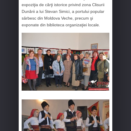
expoziţia de cărţi istorice privind zona Clisurii
Dunării a lui Stevan Simici, a portului popular
sârbesc din Moldova Veche, precum şi
exponate din biblioteca organizaţiei locale.