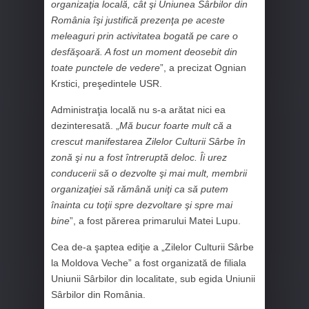
organizaţia locală, cât şi Uniunea Sârbilor din
România îşi justifică prezenţa pe aceste
meleaguri prin activitatea bogată pe care o
desfăşoară. A fost un moment deosebit din
toate punctele de vedere
”, a precizat Ognian
Krstici, preşedintele USR.
Administraţia locală nu s-a arătat nici ea
dezinteresată. „
Mă bucur foarte mult că a
crescut manifestarea Zilelor Culturii Sârbe în
zonă şi nu a fost
întreruptă deloc. Îi urez
conducerii să o dezvolte şi mai mult, membrii
organizaţiei să rămână uniţi ca să putem
înainta cu toţii spre dezvoltare şi spre mai
bine
”, a fost părerea primarului Matei Lupu.
Cea de-a şaptea ediţie a „Zilelor Culturii Sârbe
la Moldova Veche” a fost organizată de filiala
Uniunii Sârbilor din localitate, sub egida Uniunii
Sârbilor din România.