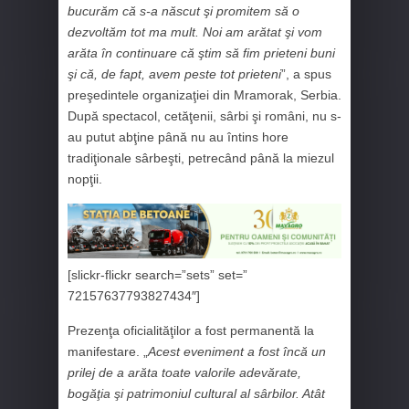
bucurăm că s-a născut şi promitem să o
dezvoltăm tot ma mult. Noi am arătat şi vom
arăta în continuare că ştim să fim prieteni buni
şi că, de fapt, avem peste tot prieteni
”, a spus
preşedintele organizaţiei din Mramorak, Serbia.
După spectacol, cetăţenii, sârbi şi români, nu s-
au putut abţine până nu au întins hore
tradiţionale sârbeşti, petrecând până la miezul
nopţii.
[slickr-flickr search=”sets” set=”
72157637793827434″]
Prezenţa oficialităţilor a fost permanentă la
manifestare. „
Acest eveniment a fost încă un
prilej de a arăta toate valorile adevărate,
bogăţia şi patrimoniul cultural al sârbilor. Atât