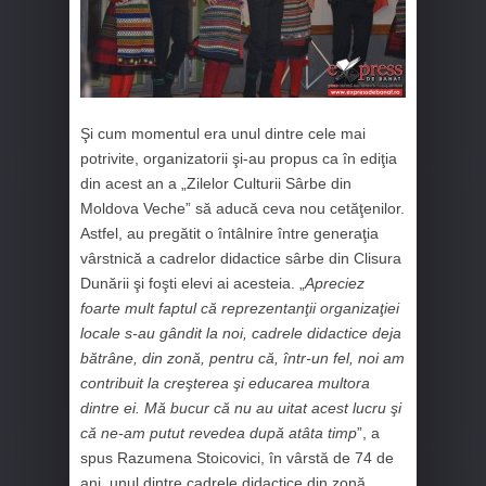
Şi cum momentul era unul dintre cele mai
potrivite, organizatorii şi-au propus ca în ediţia
din acest an a „Zilelor Culturii Sârbe din
Moldova Veche” să aducă ceva nou cetăţenilor.
Astfel, au pregătit o întâlnire între generaţia
vârstnică a cadrelor didactice sârbe din Clisura
Dunării şi foşti elevi ai acesteia. „
Apreciez
foarte mult faptul că reprezentanţii organizaţiei
locale s-au gândit la noi, cadrele didactice deja
bătrâne, din zonă, pentru că, într-un fel, noi am
contribuit la creşterea şi educarea multora
dintre ei. Mă bucur că nu au uitat acest lucru şi
că ne-am putut revedea după atâta timp
”, a
spus Razumena Stoicovici, în vârstă de 74 de
ani, unul dintre cadrele didactice din zonă.