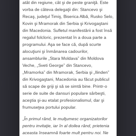
atât din regiune, cât şi de peste graniţă. Este
vorba de câteva delegaţii din: Stancevo şi
Recaş, judeţul Timiş, Biserica Albă, Rusko Selo,
Kovin şi Mramorak din Serbia şi Krivogaştani
din Macedonia. Sufletul manifestării a fost însă
regalul folcloric, prezentat în a doua parte a
programului. Aşa se face că, după scurte
alocuţiuni şi înmânarea cadourilor,
ansamblurile „Stara Moldava” din Moldova
Veche, „Sveti George” din Stancevo,
„Mramorka” din Mramorak, Serbia şi „Ilinden”
din Krivogaştani, Macedonia au făcut publicul
să scape de griji şi să se simtă bine. Printr-o
serie de suite de dansuri populare sârbeşti,
aceştia şi-au etalat profesionalismul, dar şi
frumuseţea portului popular.
„
În primul rând, le mulţumesc organizatorilor
pentru invitaţie, iar în al doilea rând, prietenia
aceasta înseamnă foarte mult pentru noi. Ne