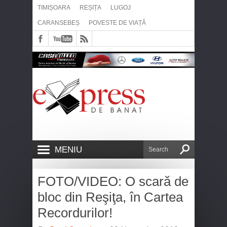
TIMIȘOARA
REȘIȚA
LUGOJ
CARANSEBEȘ
POVESTE DE VIAȚĂ
MENIU
FOTO/VIDEO: O scară de
bloc din Reşiţa, în Cartea
Recordurilor!