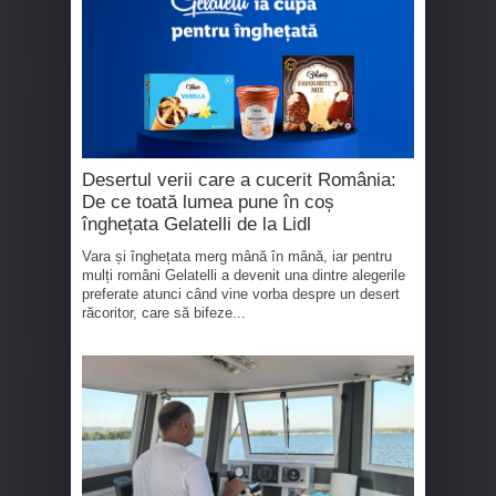
Desertul verii care a cucerit România:
De ce toată lumea pune în coș
înghețata Gelatelli de la Lidl
Vara și înghețata merg mână în mână, iar pentru
mulți români Gelatelli a devenit una dintre alegerile
preferate atunci când vine vorba despre un desert
răcoritor, care să bifeze...