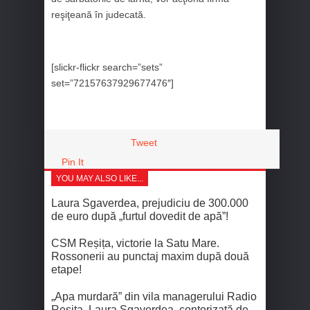
reşiţeană în judecată.
[slickr-flickr search=”sets”
set=”72157637929677476″]
Tweet
Pin It
YOU MAY ALSO LIKE...
Laura Sgaverdea, prejudiciu de 300.000
de euro după „furtul dovedit de apă”!
CSM Reșița, victorie la Satu Mare.
Rossonerii au punctaj maxim după două
etape!
„Apa murdară” din vila managerului Radio
Reșița, Laura Sgaverdea, contorizată de