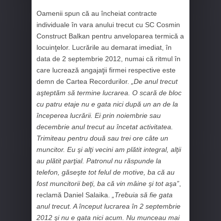
Oamenii spun că au încheiat contracte
individuale în vara anului trecut cu SC Cosmin
Construct Balkan pentru anveloparea termică a
locuinţelor. Lucrările au demarat imediat, în
data de 2 septembrie 2012, numai că ritmul în
care lucrează angajaţii firmei respective este
demn de Cartea Recordurilor.
„De anul trecut
aşteptăm să termine lucrarea. O scară de bloc
cu patru etaje nu e gata nici după un an de la
începerea lucrării. Ei prin noiembrie sau
decembrie anul trecut au încetat activitatea.
Trimiteau pentru două sau trei ore câte un
muncitor. Eu şi alţi vecini am plătit integral, alţii
au plătit parţial. Patronul nu răspunde la
telefon, găseşte tot felul de motive, ba că au
fost muncitorii beţi, ba că vin mâine şi tot aşa”
,
reclamă Daniel Salaika.
„Trebuia să fie gata
anul trecut. A început lucrarea în 2 septembrie
2012 şi nu e gata nici acum. Nu munceau mai