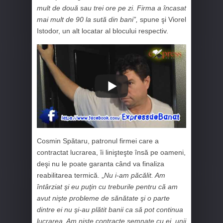
mult de două sau trei ore pe zi. Firma a încasat
mai mult de 90 la sută din bani”,
spune şi Viorel
Istodor, un alt locatar al blocului respectiv.
Cosmin Spătaru, patronul firmei care a
contractat lucrarea, îi linişteşte însă pe oameni,
deşi nu le poate garanta când va finaliza
reabilitarea termică. „
Nu i-am păcălit. Am
întârziat şi eu puţin cu treburile pentru că am
avut nişte probleme de sănătate şi o parte
dintre ei nu şi-au plătit banii ca să pot continua
lucrarea. Am nişte contracte semnate cu ei, unii