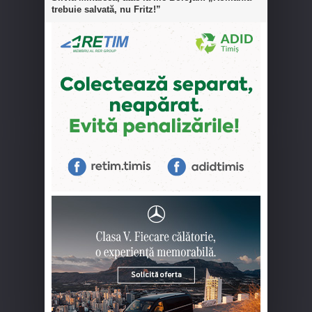
trebuie salvată, nu Fritz!”