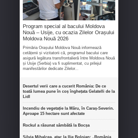
Program special al bacului Moldova
Nouă – Usije, cu ocazia Zilelor Orașului
Moldova Nouă 2026
Primăria Orașului Moldova Nouă informează
cetățenii și vizitatorii că, programul bacului care
asigură legătura transfrontalieră între Moldova Nouă
și Usije (Serbia) va fi suplimentat, cu prilejul
manifestărilor dedicate Zilelor...
Desertul verii care a cucerit România: De ce
toată lumea pune în coș înghețata Gelatelli de la
Lidl
Incendiu de vegetație la Măru, în Caraș-Severin.
Aproape 15 hectare sunt afectate
Rockul a răsunat sâmbătă la Bocșa
Silvia Mihalcea, atac la Ilie Bolojan: „România