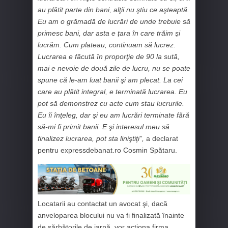
au plătit parte din bani, alţii nu ştiu ce aşteaptă.
Eu am o grămadă de lucrări de unde trebuie să
primesc bani, dar asta e ţara în care trăim şi
lucrăm. Cum plateau, continuam să lucrez.
Lucrarea e făcută în proporţie de 90 la sută,
mai e nevoie de două zile de lucru, nu se poate
spune că le-am luat banii şi am plecat. La cei
care au plătit integral, e terminată lucrarea. Eu
pot să demonstrez cu acte cum stau lucrurile.
Eu îi înţeleg, dar şi eu am lucrări terminate fără
să-mi fi primit banii. E şi interesul meu să
finalizez lucrarea, pot sta liniştiţi”,
a declarat
pentru expressdebanat.ro Cosmin Spătaru.
Locatarii au contactat un avocat şi, dacă
anveloparea blocului nu va fi finalizată înainte
de sărbătorile de iarnă, vor acţiona firma