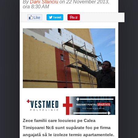
By
Dani Stanciu
on 22 November 2013,
ora 8:30 AM
Zece familii care locuiesc pe Calea
Timişoarei Nr.6 sunt supărate foc pe firma
angajată să le izoleze termic apartamentele.