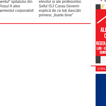
entul” spitalului din
elevilor și ale profesorilor.
Roșu! A ales
Șeful ISJ Caraș-Severin
mentul corporatist!
explică de ce toți dascălii
primesc „foarte bine”
ȘTIRIL