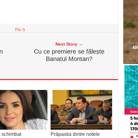
Pin It
Next Story →
n
Cu ce premiere se fălește
Banatul Montan?
 schimbat
Prăpastia dintre notele