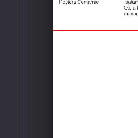
Peștera Comarnic
„tratam
Oțelu 
manage