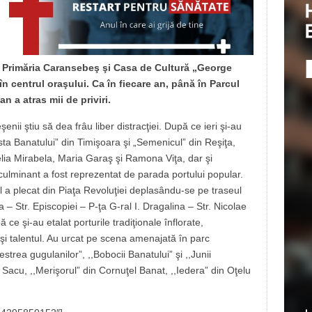
e Primăria Caransebeş şi Casa de Cultură „George
în centrul oraşului. Ca în fiecare an, până în Parcul
n a atras mii de priviri.
ii ştiu să dea frâu liber distracţiei. După ce ieri şi-au
sta Banatului”
din Timişoara şi „Semenicul” din Reşiţa,
 Delia Mirabela, Maria Garaş şi Ramona Viţa, dar şi
ulminant a fost reprezentat de parada portului popular.
l a plecat din Piaţa Revoluţiei deplasându-se pe traseul
a – Str. Episcopiei – P-ţa G-ral I. Dragalina – Str. Nicolae
ce şi-au etalat porturile tradiţionale înflorate,
 şi talentul. Au urcat pe scena amenajată în parc
strea gugulanilor”, ,,Bobocii Banatului” şi ,,Junii
Sacu, ,,Merişorul” din Cornuţel Banat, ,,Iedera” din Oţelu