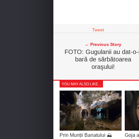
Tweet
← Previous Story
FOTO: Gugulanii au dat-o-
bară de sărbătoarea
oraşului!
YOU MAY ALSO LIKE...
Prin Munții Banatului ⛰️
Goja a