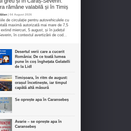
cul greu și în Caraș-Severin.
a rămâne valabilă și în Timiș
Bălan
| 04 August 2026
iile de circulație pentru autovehiculele cu
tală maximă autorizată mai mare de 7,5
 extind miercuri, 5 august, și în județul
everin, în contextul avertizării de cod...
Desertul verii care a cucerit
România: De ce toată lumea
pune în coș înghețata Gelatelli
de la Lidl
Timișoara, în ritm de august:
orașul încetinește, iar timpul
capătă altă măsură
Se oprește apa în Caransebeș
Avarie – se oprește apa în
Caransebeș