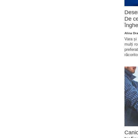
Deser
De ce
înghe
Alina Dr
Vara și
mulți r
prefera
răcorito
Canic