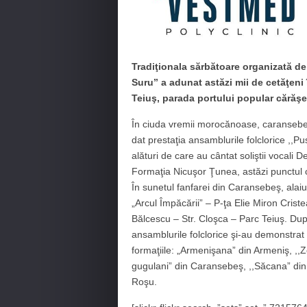
Tradiţionala sărbătoare organizată d
Suru” a adunat astăzi mii de cetăţeni 
Teiuş, parada portului popular cărăşea
În ciuda vremii morocănoase, caransebeşen
dat prestaţia ansamblurile folclorice ,,Pu
alături de care au cântat soliştii vocali
Formaţia Nicuşor Ţunea, astăzi punctul c
În sunetul fanfarei din Caransebeş, alaiu
„Arcul Împăcării” – P-ţa Elie Miron Criste
Bălcescu – Str. Cloşca – Parc Teiuş. După 
ansamblurile folclorice şi-au demonstrat
formaţiile: „Armenişana” din Armeniş, ,,Ze
gugulani” din Caransebeş, ,,Săcana” din 
Roşu.