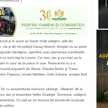
7644295850152″]
nat şi în acest an foarte mulţi cetăţeni, atât din
 cât şi din tot judeţul Caraş-Severin. Aceştia nu au parte
degustări bănăţene, specifice unei asemenea manifestări,
ii nu sunt daţi la o parte. Cei mici, dar şi cei mari au la
rii în care să se joace în voie. Petrecerea nu s-a
de muzică populară din Banat: Claudia Barbu şi Traian
rţun Popescu, Ionela Bădălan, Gabi Zaharia, aceştia fiind
8, cu ansamblurile folclorice sârbeşti ,,Mladost” de la
vo, dar şi ansamblul Veliko Gradişte. Duminică, cetăţenii
mentului. Cu toţii se vor bucura de acordurile muzicale
 artificii.