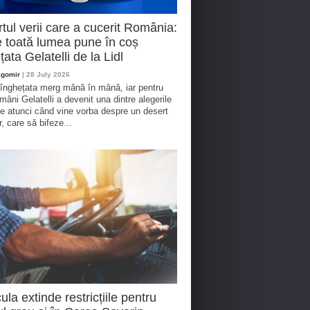
tul verii care a cucerit România:
 toată lumea pune în coș
țata Gelatelli de la Lidl
agomir
| 28 July 2026
 înghețata merg mână în mână, iar pentru
omâni Gelatelli a devenit una dintre alegerile
te atunci când vine vorba despre un desert
r, care să bifeze...
ula extinde restricțiile pentru