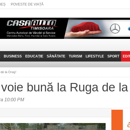
BEȘ
POVESTE DE VIAȚĂ
E
BUSINESS
EDUCAȚIE
SĂNĂTATE
TURISM
LIFESTYLE
SPORT
EDI
JOB-URI
PRIN MUNȚII
POVESTE DE VIAȚĂ
D
BANATULUI
de la Oraş!
TEHNIT
VISIT CARAȘ-SEVERIN
voie bună la Ruga de la
FANTASTICUL BANAT
TRAVEL VLOG
ora 10:00 PM