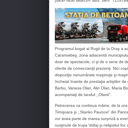
[slickr-flickr search=”sets” set=” 7215
Programul bogat al Rugii de la Oraş a adu
Caransebeş, zona adiacentă municipiului,
doar de spectacole, ci şi de o serie de 
oferite de comercianţii prezenţi. Nici copi
dispoziţie nenumărate maşinuţe şi maşină
încheiat înainte de prestaţia artiştilor 
Barbu, Vanesa Olan, Alin Olan, Maria Bo
acompaniaţi de taraful ,,Olanii”.
Petrecerea va continua mâine, de la ora 1
Timişoara şi ,,Stanko Paunovi” din Pance
vor avea parte de marea surpriză a eveni
susţinute de trupa Voltaj şi nelipsitul foc de