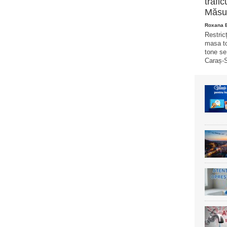
trafi
Măsur
Roxana 
Restricț
masa to
tone se
Caraș-S