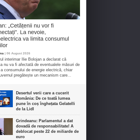
an: „Cetățenii nu vor fi
ectați”. La nevoie,
electrica va limita consumul
ilor
oma
| 06 August 2026
ul interimar Ilie Bolojan a declarat că
ia nu va fi afectată de eventualele măsuri de
e a consumului de energie electrică, chiar
vernul pregătește un mecanism care...
Desertul verii care a cucerit
România: De ce toată lumea
pune în coș înghețata Gelatelli
de la Lidl
Grindeanu: Parlamentul a dat
dovadă de responsabilitate! A
deblocat peste 22 de miliarde de
euro