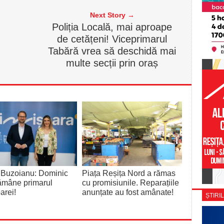
Next Story →
Poliția Locală, mai aproape
de cetățeni! Viceprimarul
Tabără vrea să deschidă mai
multe secții prin oraș
 Buzoianu: Dominic
Piața Reșița Nord a rămas
rămâne primarul
cu promisiunile. Reparațiile
arei!
anunțate au fost amânate!
ȘTIRIL