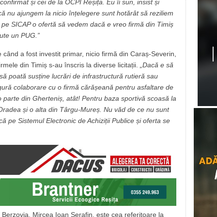
firmat și cei de la OCPI Reșița. Eu îi sun, insist și
că nu ajungem la nicio înțelegere sunt hotărât să reziliem
c pe SICAP o ofertă să vedem dacă e vreo firmă din Timiș
cute un PUG.”
 când a fost investit primar, nicio firmă din Caraș-Severin,
mele din Timiș s-au înscris la diverse licitații.
„Dacă e să
să poată susține lucrări de infrastructură rutieră sau
ingură colaborare cu o firmă cărășeană pentru asfaltare de
 o parte din Gherteniș, atât! Pentru baza sportivă scoasă la
n Oradea și o alta din Târgu-Mureș. Nu văd de ce nu sunt
că pe Sistemul Electronic de Achiziții Publice și oferta se
 Berzovia, Mircea Ioan Serafin, este cea referitoare la