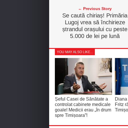
← Previous Story
Se caută chiriaș! Primăria
Lugoj vrea să închirieze
ștrandul orașului cu peste
5.000 de lei pe lună
YOU MAY ALSO LIKE...
Șeful Casei de Sănătate a
Diana
controlat cabinete medicale
Fritz 
goale! Medicii erau „în drum
Timișo
spre Timișoara”!