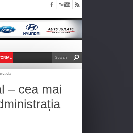
TORIAL
E VICTOR NAFIRU
Berzovia
al – cea mai
ministrația