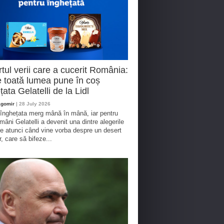
tul verii care a cucerit România:
 toată lumea pune în coș
țata Gelatelli de la Lidl
agomir
| 28 July 2026
 înghețata merg mână în mână, iar pentru
omâni Gelatelli a devenit una dintre alegerile
te atunci când vine vorba despre un desert
r, care să bifeze...