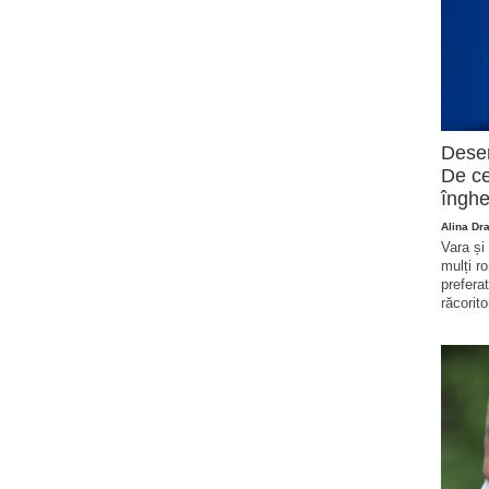
Deser
De ce
înghe
Alina Dr
Vara și
mulți r
prefera
răcorito