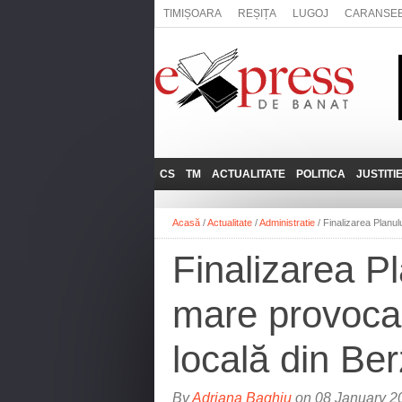
TIMIȘOARA
REȘIȚA
LUGOJ
CARANSE
CS
TM
ACTUALITATE
POLITICA
JUSTITI
REȘIȚA
LUGOJ
ADMINISTRATIE
EXPRESSLIVE
Acasă
/
Actualitate
/
Administratie
/
Finalizarea Planul
CARANSEBEȘ
TIMIȘOARA
NAȚIONAL
INTERVIURILE
EXPRESS
Finalizarea P
ANINA
SOCIAL
BĂILE HERCULANE
UTILE
mare provocar
BOCŞA
MOLDOVA NOUĂ
locală din Be
ORAVIȚA
OȚELU ROŞU
By
Adriana Baghiu
on 08 January 2