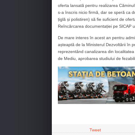
oferta lansată pentru realizarea Căminulu
s-a înscris nicio firmă, dar se speră ca du
țiglă și polistiren) să fie suficient de of
Reîncărcarea documentației pe SICAP ur
De mare interes în acest an pentru admini
așteaptă de la Ministerul Dezvoltării în pr
reprezentând canalizarea din localitatea
de Mediu, aprobarea studiului de fezabil
Tweet