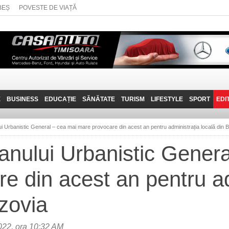
BEȘ
POVESTE DE VIAȚĂ
E
BUSINESS
EDUCAȚIE
SĂNĂTATE
TURISM
LIFESTYLE
SPORT
EDI
JOB-URI
PRIN MUNȚII
POVESTE DE VIAȚĂ
D
BANATULUI
ui Urbanistic General – cea mai mare provocare din acest an pentru administrația locală din 
TEHNIT
VISIT CARAȘ-SEVERIN
lanului Urbanistic Gener
FANTASTICUL BANAT
e din acest an pentru ad
TRAVEL VLOG
rzovia
022, ora 10:32 AM