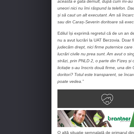
aceasta e gata demult, după cum mi-au con
uneori nici nu îmi răspund la telefon. Da
și să caut un alt executant. Am să încar
sau din Caraș-Severin doritoare să exe
Edilul își exprimă regretul că de un an de
nu a avut lucrări la UAT Berzovia. Doar fir
judecăm drept, nici firme puternice care 
lucrări civile nu prea sunt. Am avut o s
străzi, prin PNLD 2, o parte din Fizeș și
licitație s-au înscris două firme, una di
doritori? Totul este transparent, se încar
poate vedea.”
O altă situație semnalată de primarul din