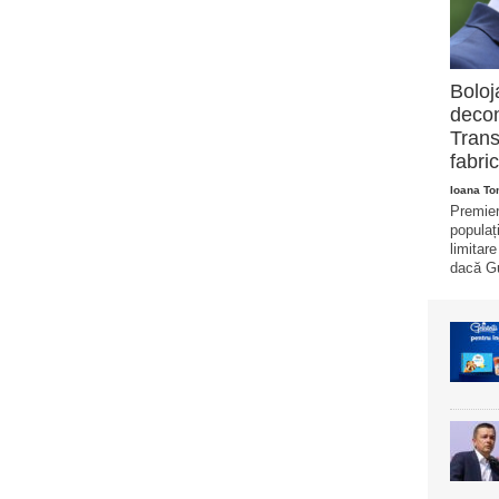
Boloj
decon
Trans
fabric
Ioana T
Premier
populaț
limitar
dacă Gu