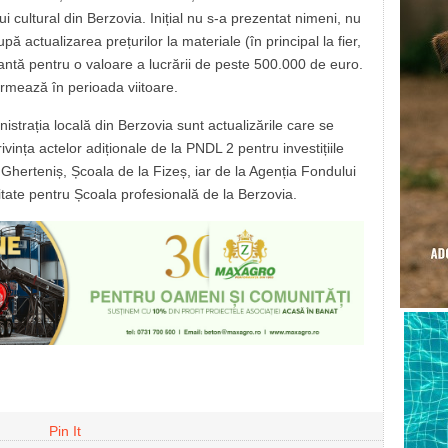
i cultural din Berzovia. Inițial nu s-a prezentat nimeni, nu
pă actualizarea prețurilor la materiale (în principal la fier,
ertantă pentru o valoare a lucrării de peste 500.000 de euro.
mează în perioada viitoare.
strația locală din Berzovia sunt actualizările care se
ivința actelor adiționale de la PNDL 2 pentru investițiile
 Gherteniș, Școala de la Fizeș, iar de la Agenția Fondului
itate pentru Școala profesională de la Berzovia.
Pin It