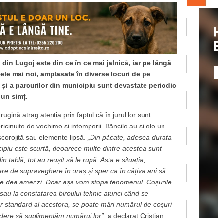
 din Lugoj este din ce în ce mai jalnică, iar pe lângă
cele mai noi, amplasate în diverse locuri de pe
ă și a parcurilor din municipiu sunt devastate periodic
bun simț.
gină atrag atenția prin faptul că în jurul lor sunt
icinuite de vechime și intemperii. Băncile au și ele un
corojită sau elemente lipsă.
„Din păcate, adesea durata
icipiu este scurtă, deoarece multe dintre acestea sunt
n tablă, tot au reușit să le rupă. Asta e situația,
 de supraveghere în oraș și sper ca în câțiva ani să
 se dea amenzi. Doar așa vom stopa fenomenul. Coșurile
sau la constatarea biroului tehnic atunci când se
 standard al acestora, se poate mări numărul de coșuri
 vedere să suplimentăm numărul lor”
, a declarat Cristian