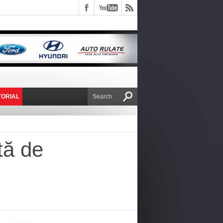
TORIAL
E VICTOR NAFIRU
tă de