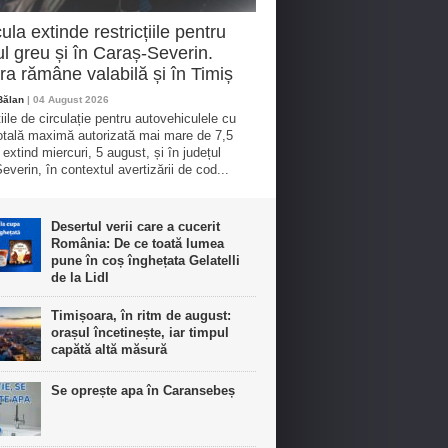
ula extinde restricțiile pentru
cul greu și în Caraș-Severin.
a rămâne valabilă și în Timiș
Bălan
| 04 August 2026
iile de circulație pentru autovehiculele cu
tală maximă autorizată mai mare de 7,5
 extind miercuri, 5 august, și în județul
everin, în contextul avertizării de cod...
Desertul verii care a cucerit
România: De ce toată lumea
pune în coș înghețata Gelatelli
de la Lidl
Timișoara, în ritm de august:
orașul încetinește, iar timpul
capătă altă măsură
Se oprește apa în Caransebeș