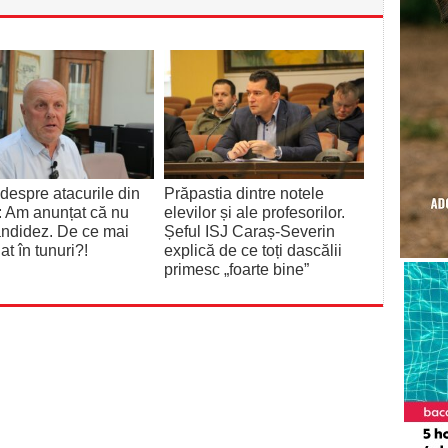
despre atacurile din
Prăpastia dintre notele
: Am anunțat că nu
elevilor și ale profesorilor.
ndidez. De ce mai
Șeful ISJ Caraș-Severin
at în tunuri?!
explică de ce toți dascălii
primesc „foarte bine”