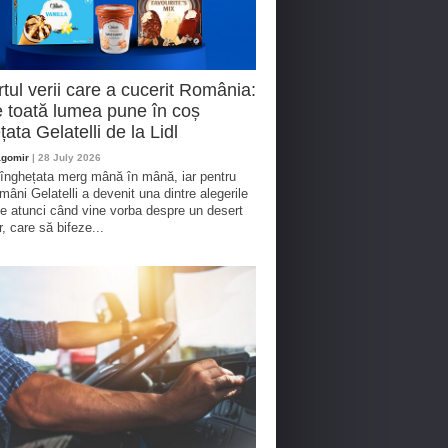
tul verii care a cucerit România:
 toată lumea pune în coș
țata Gelatelli de la Lidl
agomir
| 28 July 2026
 înghețata merg mână în mână, iar pentru
omâni Gelatelli a devenit una dintre alegerile
te atunci când vine vorba despre un desert
r, care să bifeze...