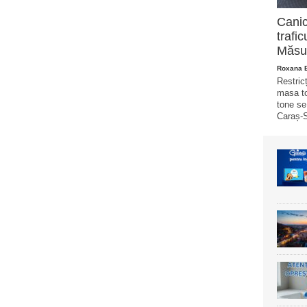
Canic
trafi
Măsur
Roxana 
Restricț
masa to
tone se
Caraș-S