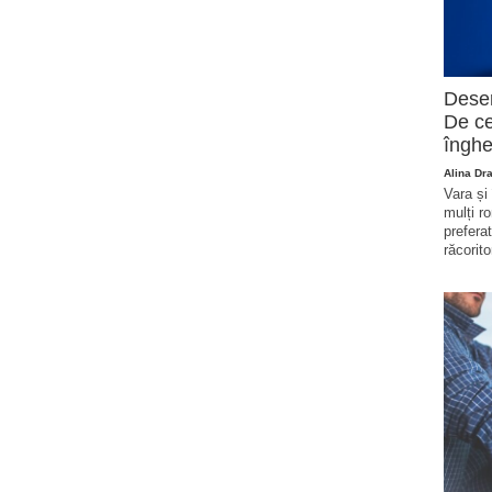
Deser
De ce
înghe
Alina Dr
Vara și
mulți r
prefera
răcorito