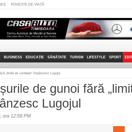
BEȘ
POVESTE DE VIAȚĂ
E
BUSINESS
EDUCAȚIE
SĂNĂTATE
TURISM
LIFESTYLE
SPORT
EDI
JOB-URI
PRIN MUNȚII
POVESTE DE VIAȚĂ
D
BANATULUI
ără „limită de cantitate” împânzesc Lugojul
TEHNIT
VISIT CARAȘ-SEVERIN
urile de gunoi fără „limi
FANTASTICUL BANAT
pânzesc Lugojul
TRAVEL VLOG
, ora 12:58 PM