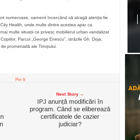
 sunt numeroase, oamenii încercând să atragă atenția fie
ia City Health, unde multe dintre acestea apar ca
 mai multe situații ce privesc mobilierul urban vandalizat
l Copiilor, Parcul „George Enescu”, străzile Gh. Doja,
e de promenadă ale Timișului.
Pin It
Next Story →
IPJ anunță modificări în
program. Când se eliberează
in
certificatele de cazier
in
judiciar?