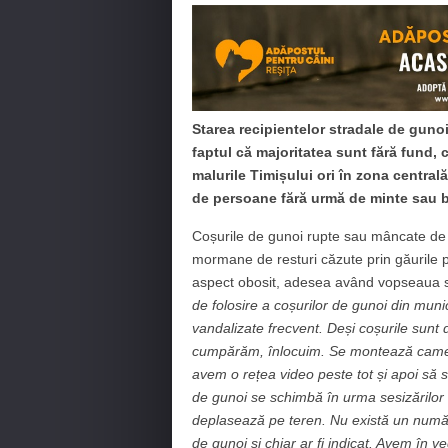
Starea recipientelor stradale de gunoi
faptul că majoritatea sunt fără fund, 
malurile Timișului ori în zona central
de persoane fără urmă de minte sau 
Coșurile de gunoi rupte sau mâncate de ru
mormane de resturi căzute prin găurile pr
aspect obosit, adesea având vopseaua s
de folosire a coșurilor de gunoi din mun
vandalizate frecvent. Deși coșurile sunt di
cumpărăm, înlocuim. Se montează camere
avem o rețea video peste tot și apoi să
de gunoi se schimbă în urma sesizărilor 
deplasează pe teren. Nu există un număr
de gunoi și chiar ar fi indicat. Avem în