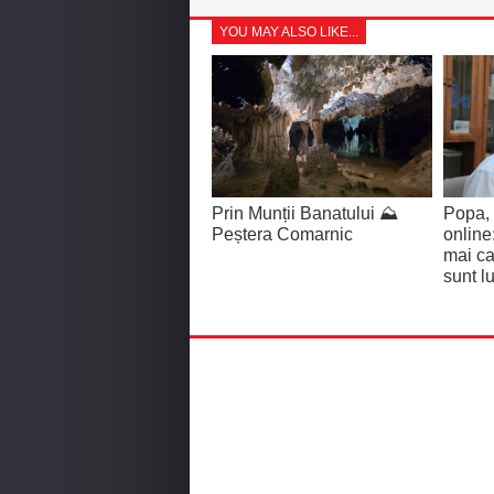
YOU MAY ALSO LIKE...
Prin Munții Banatului ⛰️
Popa, 
Peștera Comarnic
online
mai ca
sunt lu