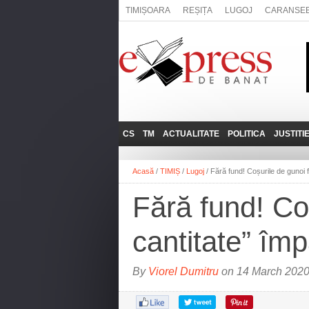
TIMIȘOARA
REȘIȚA
LUGOJ
CARANSE
CS
TM
ACTUALITATE
POLITICA
JUSTITI
REȘIȚA
LUGOJ
ADMINISTRATIE
EXPRESSLIVE
Acasă
/
TIMIȘ
/
Lugoj
/
Fără fund! Coșurile de gunoi f
CARANSEBEȘ
TIMIȘOARA
NAȚIONAL
INTERVIURILE
EXPRESS
Fără fund! Coș
ANINA
SOCIAL
BĂILE HERCULANE
UTILE
cantitate” îm
BOCŞA
MOLDOVA NOUĂ
By
Viorel Dumitru
on 14 March 2020
ORAVIȚA
OȚELU ROŞU