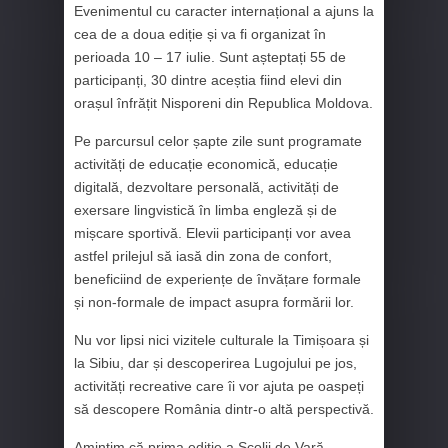
Evenimentul cu caracter internațional a ajuns la
cea de a doua ediție și va fi organizat în
perioada 10 – 17 iulie. Sunt așteptați 55 de
participanți, 30 dintre aceștia fiind elevi din
orașul înfrățit Nisporeni din Republica Moldova.
Pe parcursul celor șapte zile sunt programate
activități de educație economică, educație
digitală, dezvoltare personală, activități de
exersare lingvistică în limba engleză și de
mișcare sportivă. Elevii participanți vor avea
astfel prilejul să iasă din zona de confort,
beneficiind de experiențe de învățare formale
și non-formale de impact asupra formării lor.
Nu vor lipsi nici vizitele culturale la Timișoara și
la Sibiu, dar și descoperirea Lugojului pe jos,
activități recreative care îi vor ajuta pe oaspeți
să descopere România dintr-o altă perspectivă.
Amintim că prima ediție a Școlii de Vară