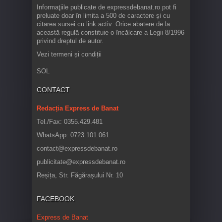
Informaţiile publicate de expressdebanat.ro pot fi
preluate doar în limita a 500 de caractere şi cu
citarea sursei cu link activ. Orice abatere de la
această regulă constituie o încălcare a Legii 8/1996
privind dreptul de autor.
Vezi termeni și condiții
SOL
CONTACT
Redacția Express de Banat
Tel./Fax: 0355.429.481
WhatsApp: 0723.101.061
contact@expressdebanat.ro
publicitate@expressdebanat.ro
Reșița, Str. Făgărașului Nr. 10
FACEBOOK
Express de Banat