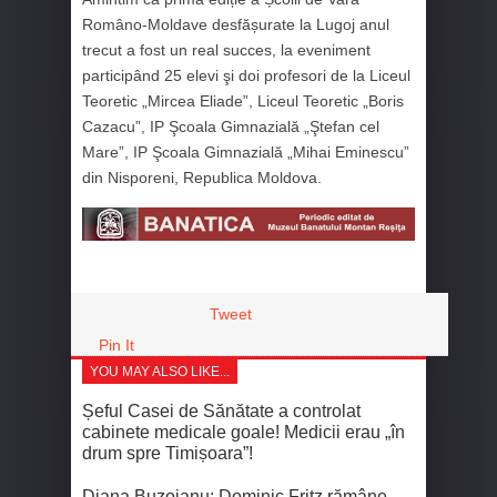
Româno-Moldave desfășurate la Lugoj anul
trecut a fost un real succes, la eveniment
participând 25 elevi şi doi profesori de la Liceul
Teoretic „Mircea Eliade”, Liceul Teoretic „Boris
Cazacu”, IP Şcoala Gimnazială „Ştefan cel
Mare”, IP Şcoala Gimnazială „Mihai Eminescu”
din Nisporeni, Republica Moldova.
Tweet
Pin It
YOU MAY ALSO LIKE...
Șeful Casei de Sănătate a controlat
cabinete medicale goale! Medicii erau „în
drum spre Timișoara”!
Diana Buzoianu: Dominic Fritz rămâne