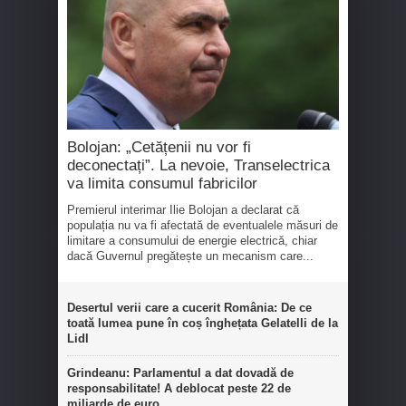
Bolojan: „Cetățenii nu vor fi
deconectați”. La nevoie, Transelectrica
va limita consumul fabricilor
Premierul interimar Ilie Bolojan a declarat că
populația nu va fi afectată de eventualele măsuri de
limitare a consumului de energie electrică, chiar
dacă Guvernul pregătește un mecanism care...
Desertul verii care a cucerit România: De ce
toată lumea pune în coș înghețata Gelatelli de la
Lidl
Grindeanu: Parlamentul a dat dovadă de
responsabilitate! A deblocat peste 22 de
miliarde de euro