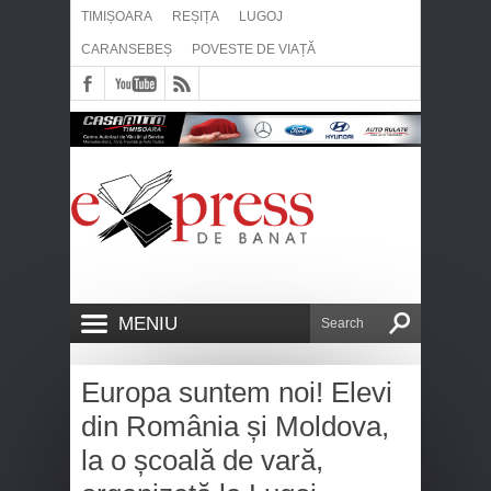
TIMIȘOARA
REȘIȚA
LUGOJ
CARANSEBEȘ
POVESTE DE VIAȚĂ
MENIU
Europa suntem noi! Elevi
din România și Moldova,
la o școală de vară,