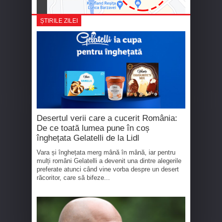
ȘTIRILE ZILEI
Desertul verii care a cucerit România:
De ce toată lumea pune în coș
înghețata Gelatelli de la Lidl
Vara și înghețata merg mână în mână, iar pentru
mulți români Gelatelli a devenit una dintre alegerile
preferate atunci când vine vorba despre un desert
răcoritor, care să bifeze...