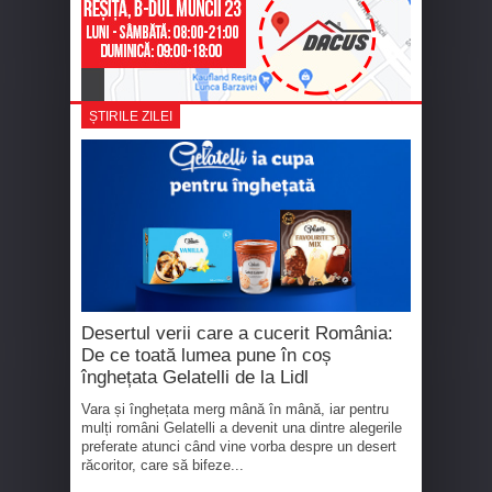
ȘTIRILE ZILEI
Desertul verii care a cucerit România:
De ce toată lumea pune în coș
înghețata Gelatelli de la Lidl
Vara și înghețata merg mână în mână, iar pentru
mulți români Gelatelli a devenit una dintre alegerile
preferate atunci când vine vorba despre un desert
răcoritor, care să bifeze...