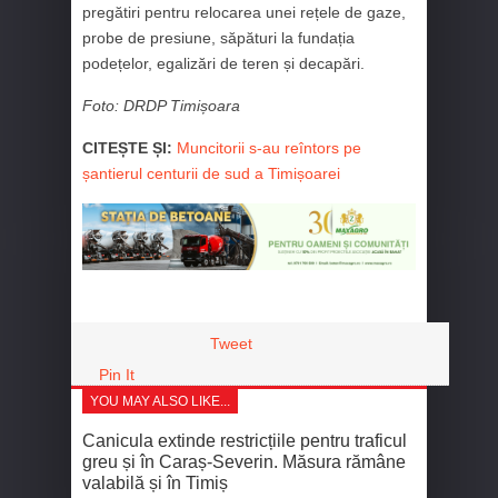
pregătiri pentru relocarea unei rețele de gaze,
probe de presiune, săpături la fundația
podețelor, egalizări de teren și decapări.
Foto: DRDP Timișoara
CITEȘTE ȘI:
Muncitorii s-au reîntors pe
șantierul centurii de sud a Timișoarei
Tweet
Pin It
YOU MAY ALSO LIKE...
Canicula extinde restricțiile pentru traficul
greu și în Caraș-Severin. Măsura rămâne
valabilă și în Timiș