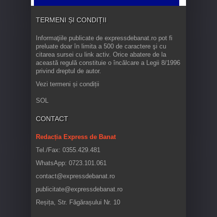
TERMENI ȘI CONDIȚII
Informaţiile publicate de expressdebanat.ro pot fi
preluate doar în limita a 500 de caractere şi cu
citarea sursei cu link activ. Orice abatere de la
această regulă constituie o încălcare a Legii 8/1996
privind dreptul de autor.
Vezi termeni și condiții
SOL
CONTACT
Redacția Express de Banat
Tel./Fax: 0355.429.481
WhatsApp: 0723.101.061
contact@expressdebanat.ro
publicitate@expressdebanat.ro
Reșița, Str. Făgărașului Nr. 10