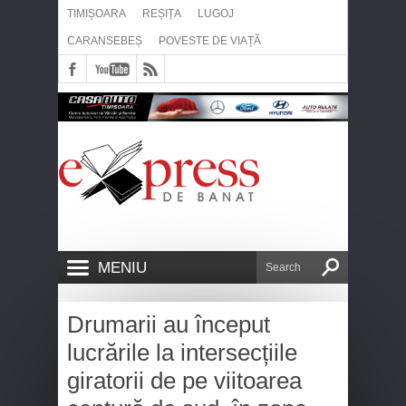
TIMIȘOARA
REȘIȚA
LUGOJ
CARANSEBEȘ
POVESTE DE VIAȚĂ
MENIU
Drumarii au început
lucrările la intersecțiile
giratorii de pe viitoarea