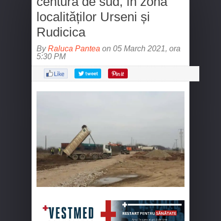
centură de sud, în zona
localităților Urseni și
Rudicica
By
Raluca Pantea
on 05 March 2021, ora
5:30 PM