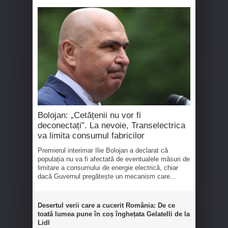
Bolojan: „Cetățenii nu vor fi
deconectați”. La nevoie, Transelectrica
va limita consumul fabricilor
Premierul interimar Ilie Bolojan a declarat că
populația nu va fi afectată de eventualele măsuri de
limitare a consumului de energie electrică, chiar
dacă Guvernul pregătește un mecanism care...
Desertul verii care a cucerit România: De ce
toată lumea pune în coș înghețata Gelatelli de la
Lidl