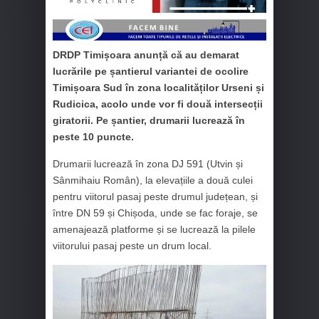
DRDP Timișoara anunță că au demarat
lucrările pe șantierul variantei de ocolire
Timișoara Sud în zona localităților Urseni și
Rudicica, acolo unde vor fi două intersecții
giratorii. Pe șantier, drumarii lucrează în
peste 10 puncte.
Drumarii lucrează în zona DJ 591 (Utvin și
Sânmihaiu Român), la elevațiile a două culei
pentru viitorul pasaj peste drumul județean, și
între DN 59 și Chișoda, unde se fac foraje, se
amenajează platforme și se lucrează la pilele
viitorului pasaj peste un drum local.