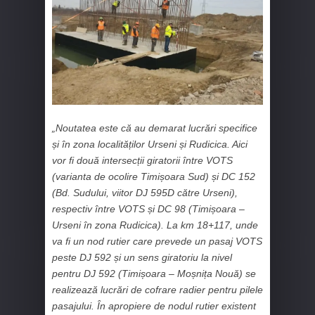
„Noutatea este că au demarat lucrări specifice
și în zona localităților Urseni și Rudicica. Aici
vor fi două intersecții giratorii între VOTS
(varianta de ocolire Timișoara Sud) și DC 152
(Bd. Sudului, viitor DJ 595D către Urseni),
respectiv între VOTS și DC 98 (Timișoara –
Urseni în zona Rudicica). La km 18+117, unde
va fi un nod rutier care prevede un pasaj VOTS
peste DJ 592 și un sens giratoriu la nivel
pentru DJ 592 (Timișoara – Moșnița Nouă) se
realizează lucrări de cofrare radier pentru pilele
pasajului. În apropiere de nodul rutier existent