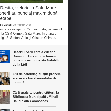
eșița, victorie la Satu Mare.
nerii au punctaj maxim după
etape!
de Banat
| 08 August 2026
ița a câștigat cu 2-0, sâmbătă, pe terenul
e la CSM Olimpia Satu Mare, în etapa a
igii 2. Stefan Visic și Cristian Chira au...
Desertul verii care a cucerit
România: De ce toată lumea
pune în coș înghețata Gelatelli
de la Lidl
424 de candidați susțin probele
scrise ale bacalaureatului de
toamnă
Cărți gratuite pentru cititori, la
Biblioteca Municipală „Mihail
Halici” din Caransebeș