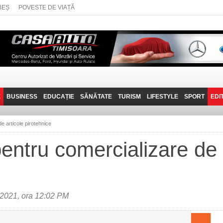
BEȘ
POVESTE DE VIAȚĂ
E
BUSINESS
EDUCAȚIE
SĂNĂTATE
TURISM
LIFESTYLE
SPORT
EDI
JOB-URI
PRIN MUNȚII
POVESTE DE VIAȚĂ
D
BANATULUI
e articole pirotehnice
TEHNIT
VISIT CARAȘ-SEVERIN
entru comercializare de 
FANTASTICUL BANAT
TRAVEL VLOG
2021, ora 12:02 PM