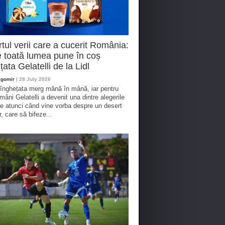
tul verii care a cucerit România:
 toată lumea pune în coș
țata Gelatelli de la Lidl
agomir
| 28 July 2026
 înghețata merg mână în mână, iar pentru
omâni Gelatelli a devenit una dintre alegerile
te atunci când vine vorba despre un desert
r, care să bifeze...