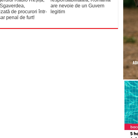
 Sgaverdea,
are nevoie de un Guvern
izată de procurori într-
legitim
ar penal de furt!