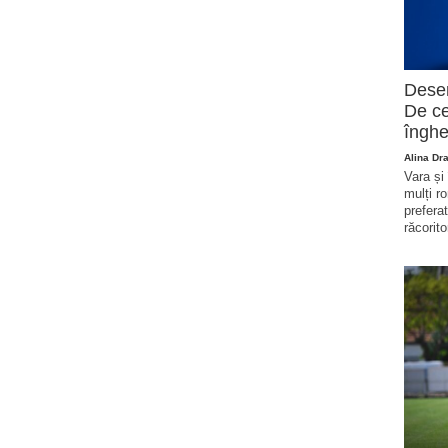
Deser
De ce
înghe
Alina Dr
Vara și
mulți r
prefera
răcorito