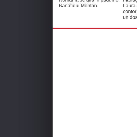
Banatului Montan
Laura
contor
un dos