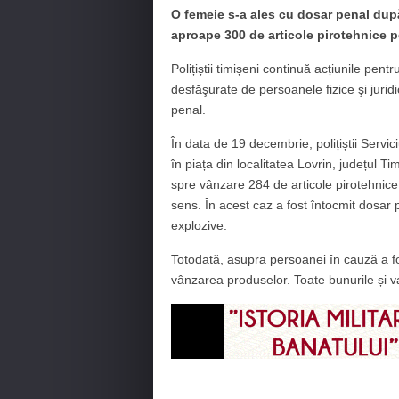
O femeie s-a ales cu dosar penal după 
aproape 300 de articole pirotehnice p
Polițiștii timișeni continuă acțiunile pentr
desfăşurate de persoanele fizice şi juridi
penal.
În data de 19 decembrie, polițiștii Servi
în piața din localitatea Lovrin, județul T
spre vânzare 284 de articole pirotehnice d
sens. În acest caz a fost întocmit dosar
explozive.
Totodată, asupra persoanei în cauză a fo
vânzarea produselor. Toate bunurile și val