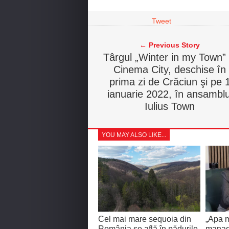
Tweet
← Previous Story
Târgul „Winter in my Town” 
Cinema City, deschise în
prima zi de Crăciun şi pe 
ianuarie 2022, în ansamblu
Iulius Town
YOU MAY ALSO LIKE...
Cel mai mare sequoia din
„Apa m
România se află în pădurile
manage