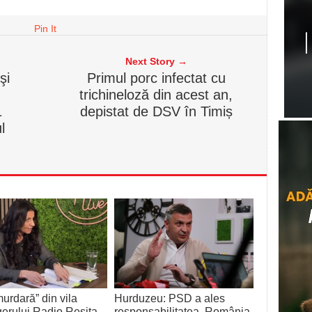
Pin It
Next Story →
şi
Primul porc infectat cu
trichineloză din acest an,
1
depistat de DSV în Timiș
l
urdară” din vila
Hurduzeu: PSD a ales
rului Radio Reșița,
responsabilitatea, România