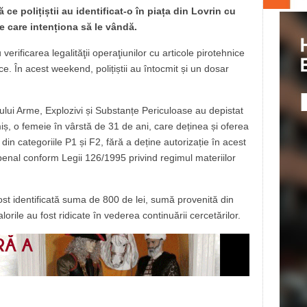
ce polițiștii au identificat-o în piața din Lovrin cu
e care intenționa să le vândă.
u verificarea legalităţii operaţiunilor cu articole pirotehnice
ce. În acest weekend, polițiștii au întocmit și un dosar
ciului Arme, Explozivi și Substanțe Periculoase au depistat
imiș, o femeie în vârstă de 31 de ani, care deținea și oferea
in categoriile P1 și F2, fără a deține autorizație în acest
 penal conform Legii 126/1995 privind regimul materiilor
st identificată suma de 800 de lei, sumă provenită din
orile au fost ridicate în vederea continuării cercetărilor.