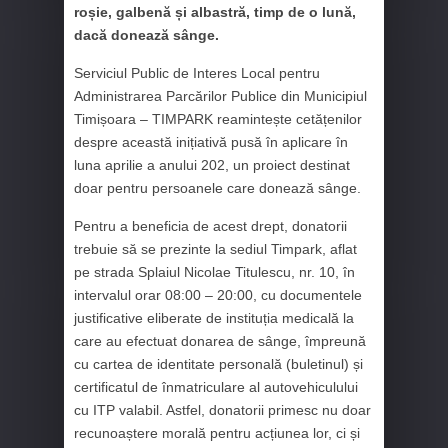
roșie, galbenă și albastră, timp de o lună,
dacă donează sânge.
Serviciul Public de Interes Local pentru
Administrarea Parcărilor Publice din Municipiul
Timișoara – TIMPARK reamintește cetățenilor
despre această inițiativă pusă în aplicare în
luna aprilie a anului 202, un proiect destinat
doar pentru persoanele care donează sânge.
Pentru a beneficia de acest drept, donatorii
trebuie să se prezinte la sediul Timpark, aflat
pe strada Splaiul Nicolae Titulescu, nr. 10, în
intervalul orar 08:00 – 20:00, cu documentele
justificative eliberate de instituția medicală la
care au efectuat donarea de sânge, împreună
cu cartea de identitate personală (buletinul) și
certificatul de înmatriculare al autovehiculului
cu ITP valabil. Astfel, donatorii primesc nu doar
recunoaștere morală pentru acțiunea lor, ci și