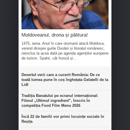
Moldoveanul, drona și pălitura!
1475, iarna. Anul în care otomanii atacă Moldova,
venind dinspre gurile Dunării și litoralul românesc,
neinclus la acea dată pe agenda agențiilor europene
de turism. Spahii, cât frunză și...
Desertul verii care a cucerit România: De ce
toată lumea pune în coș înghețata Gelatelli de la
Lidl
Tradiția Banatului pe ecranul internațional:
Filmul „Ultimul ingredient”, înscris în
competiția Food Film Menu 2026
Încă 22 de familii vor primi locuințe sociale în
Reșița