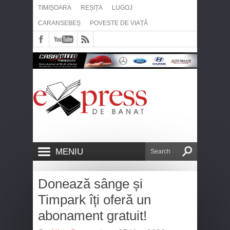
TIMIȘOARA
REȘIȚA
LUGOJ
CARANSEBEȘ
POVESTE DE VIAȚĂ
MENIU
Donează sânge și
Timpark îți oferă un
abonament gratuit!