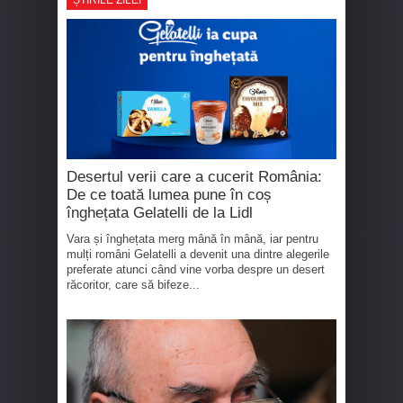
Desertul verii care a cucerit România:
De ce toată lumea pune în coș
înghețata Gelatelli de la Lidl
Vara și înghețata merg mână în mână, iar pentru
mulți români Gelatelli a devenit una dintre alegerile
preferate atunci când vine vorba despre un desert
răcoritor, care să bifeze...