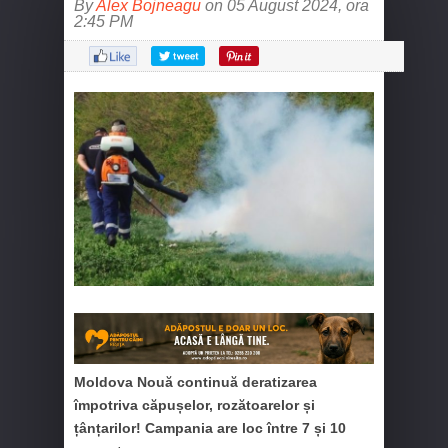
By
Alex Bojneagu
on 05 August 2024, ora
2:45 PM
Moldova Nouă continuă deratizarea
împotriva căpușelor, rozătoarelor și
țânțarilor! Campania are loc între 7 și 10