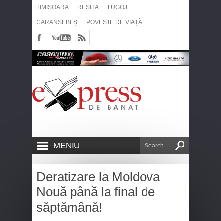
TIMIȘOARA
REȘIȚA
LUGOJ
CARANSEBEȘ
POVESTE DE VIAȚĂ
MENIU
Deratizare la Moldova
Nouă până la final de
săptămână!