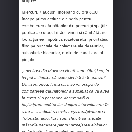
august.
Miercuri, 7 august, începând cu ora 8.00,
începe prima acțiune din seria pentru
combaterea dăunătorilor din parcuri și spațiile
publice ale orașului. Joi, vineri și sâmbătă are
loc acțiunea împotriva rozătoarelor, prioritatea
fiind pe punctele de colectare ale deșeurilor,
subsolurile blocurilor, gurile de canalizare și
piețele.
„Locuitorii din Moldova Nouă sunt sfătuiți ca, în
timpul acțiunilor să evite plimbările în parcuri!
De asemenea, firma care se va ocupa de
combaterea dăunătorilor a subliniat că va avea
în teren și o persoana desemnată cu
înștiințarea cetățenilor despre intervalul orar în
care ar fi indicat să evite mișcarea/plimbarea.
Totodată, apicultorii sunt sfătuiți să ia toate
măsurile necesare pentru protejarea albinelor
astfel încât să se prevină apariția unor