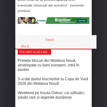
eventuale intoxicații ale acestora”,
transmite
primăria.
Tweet
Pin It
YOU MAY ALSO LIKE...
Primele blocuri din Moldova Nouă,
anvelopate cu bani europeni, intră în
șantier
S-a dat startul înscrierilor la Cupa de Vară
2026 din Moldova Nouă!
Weekend pe Insula Ostrov: cai sălbatici,
păsări rare și legende dunărene