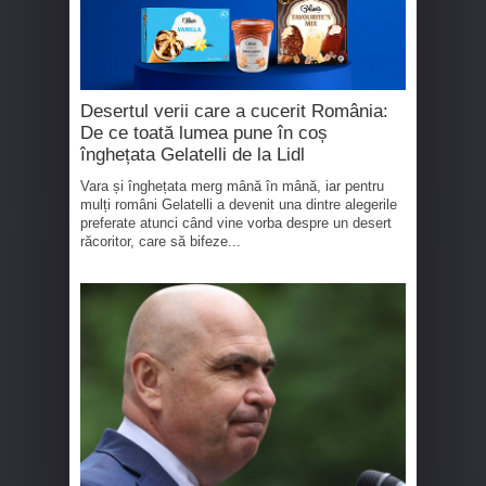
Desertul verii care a cucerit România:
De ce toată lumea pune în coș
înghețata Gelatelli de la Lidl
Vara și înghețata merg mână în mână, iar pentru
mulți români Gelatelli a devenit una dintre alegerile
preferate atunci când vine vorba despre un desert
răcoritor, care să bifeze...