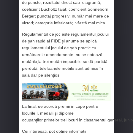
de puncte; rezultatul direct sau diagramă;
coeficient Bucholtz tăiat; coeficient Sonneborn
Berger; punctaj progresiv; număr mai mare de
victori; categorie inferioară; vârstă mai mica.
Regulamentul de joc este regulamentul jocului
de şah rapid al FIDE şi anume se aplică
regulamentului jocului de şah practic cu
următoarele amendamente: nu se notează
mutările;la trei mutări imposibile se dă partidă
pierdută; telefoanele mobile sunt admise în
sală dar pe silenţios.
La final,
s
e acordă premii în cupe pentru
locurile I, medalii şi diplome
ocupanţilor primelor trei locuri în clasamentul general, juniori
Cei interesaţi, pot obţine informaţii