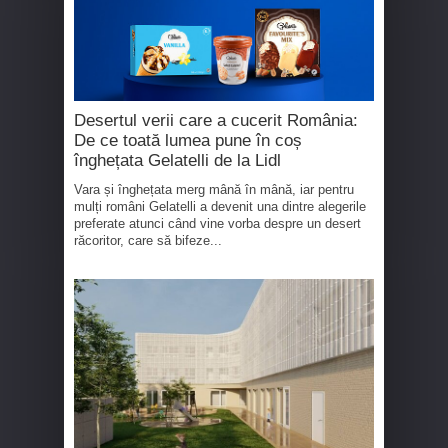
Desertul verii care a cucerit România:
De ce toată lumea pune în coș
înghețata Gelatelli de la Lidl
Vara și înghețata merg mână în mână, iar pentru
mulți români Gelatelli a devenit una dintre alegerile
preferate atunci când vine vorba despre un desert
răcoritor, care să bifeze...