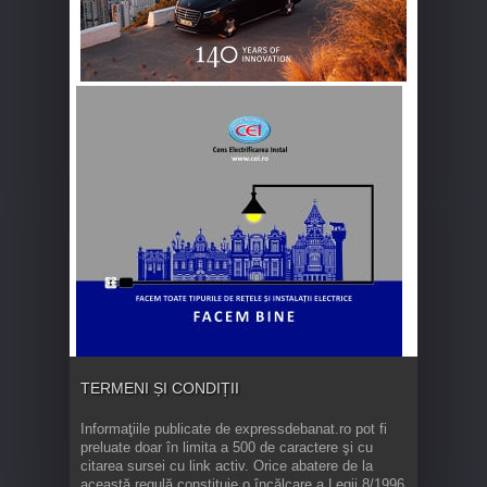
TERMENI ȘI CONDIȚII
Informaţiile publicate de expressdebanat.ro pot fi
preluate doar în limita a 500 de caractere şi cu
citarea sursei cu link activ. Orice abatere de la
această regulă constituie o încălcare a Legii 8/1996