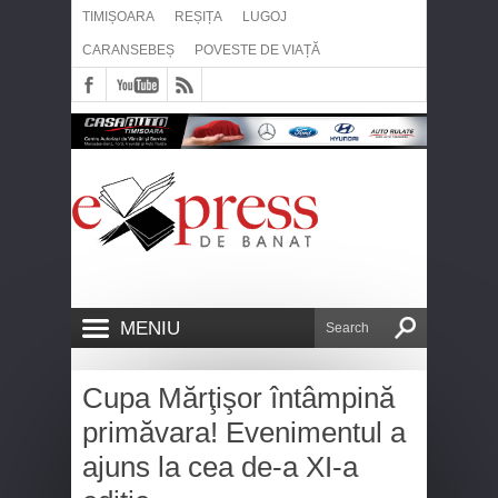
TIMIȘOARA
REȘIȚA
LUGOJ
CARANSEBEȘ
POVESTE DE VIAȚĂ
MENIU
Cupa Mărţişor întâmpină
primăvara! Evenimentul a
ajuns la cea de-a XI-a