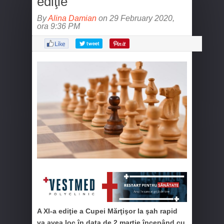
ediţie
By
Alina Damian
on 29 February 2020,
ora 9:36 PM
A XI-a ediţie a Cupei Mărţişor la şah rapid
va avea loc în data de 2 martie începând cu