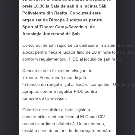
orele 16.30 la Sala de şah din incinta Sălii
Polivalente din Reşiţa. Concursul este
organizat de Direcţia Judeţeană pentru
Sport şi Tineret Caraş-Severin şi de
Asociaţia Judeţeană de Şah.
Concursul de şah rapid se va desfăşura în sistemul elveţia
alocat pentru fiecare jucător fiind de 10 minute toate mută
conform regulamentului FIDE al jocului de şah rapid.
Concursul este în sistem elveţian. în
7 runde.
Prima rundă este dirijată
în funcţie de rangul iniţial al fiecărui competitor. Ulterior
apropiat, conform regulilor FIDE pentru
turneele de tip elveţian.
Criteriile de stabilire a listei iniţiale a
concurenţilor sunt coeficientul ELO sau CIV,
respectiv ordinea alfabetică. De asemenea,
există o serie de criterii de departajare:numărul