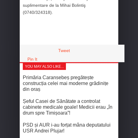
suplimentare de la Mihai Bolintiş
(0740/324318).
Tweet
Pin It
YOU MAY ALSO LIKE...
Primăria Caransebeș pregătește
construcția celei mai moderne grădinițe
din oraș
Șeful Casei de Sănătate a controlat
cabinete medicale goale! Medicii erau „în
drum spre Timișoara”!
PSD și AUR i-au forțat mâna deputatului
USR Andrei Plujar!