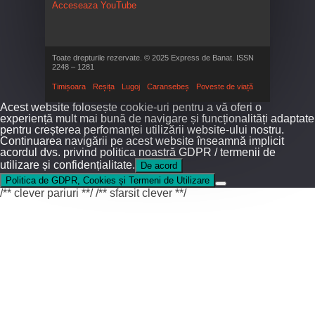
Acceseaza YouTube
Toate drepturile rezervate. © 2025 Express de Banat. ISSN
2248 – 1281
Timișoara
Reșița
Lugoj
Caransebeș
Poveste de viață
Acest website folosește cookie-uri pentru a vă oferi o
experiență mult mai bună de navigare și funcționalități adaptate
pentru creșterea perfomanței utilizării website-ului nostru.
Continuarea navigării pe acest website înseamnă implicit
acordul dvs. privind politica noastră GDPR / termenii de
utilizare și confidențialitate.
De acord
Politica de GDPR, Cookies și Termeni de Utilizare
/** clever pariuri **/
/** sfarsit clever **/