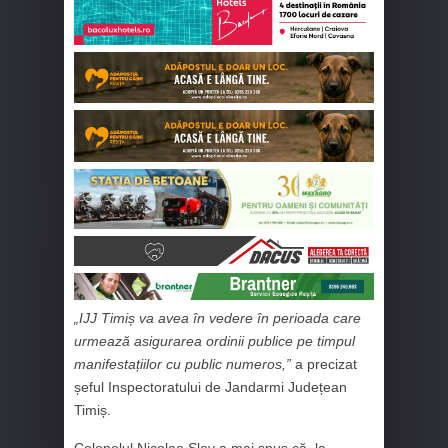
„IJJ Timiș va avea în vedere în perioada care
urmează asigurarea ordinii publice pe timpul
manifestațiilor cu public numeros,”
a precizat
șeful Inspectoratului de Jandarmi Județean
Timiș.