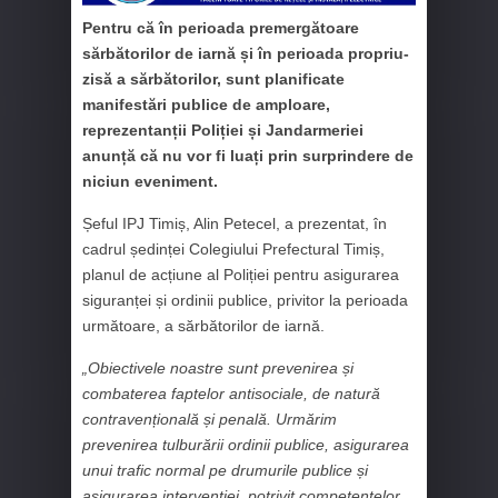
Pentru că în perioada premergătoare
sărbătorilor de iarnă și în perioada propriu-
zisă a sărbătorilor, sunt planificate
manifestări publice de amploare,
reprezentanții Poliției și Jandarmeriei
anunță că nu vor fi luați prin surprindere de
niciun eveniment.
Șeful IPJ Timiș, Alin Petecel, a prezentat, în
cadrul ședinței Colegiului Prefectural Timiș,
planul de acțiune al Poliției pentru asigurarea
siguranței și ordinii publice, privitor la perioada
următoare, a sărbătorilor de iarnă.
„Obiectivele noastre sunt prevenirea și
combaterea faptelor antisociale, de natură
contravențională și penală. Urmărim
prevenirea tulburării ordinii publice, asigurarea
unui trafic normal pe drumurile publice și
asigurarea intervenției, potrivit competențelor,