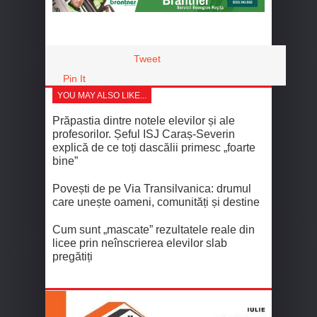
Tweet
Pin It
YOU MAY ALSO LIKE...
Prăpastia dintre notele elevilor și ale
profesorilor. Șeful ISJ Caraș-Severin
explică de ce toți dascălii primesc „foarte
bine”
Povești de pe Via Transilvanica: drumul
care unește oameni, comunități și destine
Cum sunt „mascate” rezultatele reale din
licee prin neînscrierea elevilor slab
pregătiți