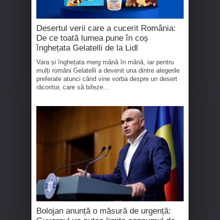
Desertul verii care a cucerit România:
De ce toată lumea pune în coș
înghețata Gelatelli de la Lidl
Vara și înghețata merg mână în mână, iar pentru
mulți români Gelatelli a devenit una dintre alegerile
preferate atunci când vine vorba despre un desert
răcoritor, care să bifeze...
Bolojan anunță o măsură de urgență: