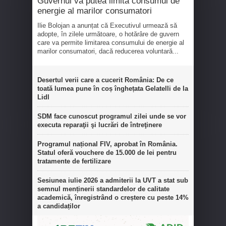
Guvernul va putea limita consumul de
energie al marilor consumatori
Ilie Bolojan a anunțat că Executivul urmează să
adopte, în zilele următoare, o hotărâre de guvern
care va permite limitarea consumului de energie al
marilor consumatori, dacă reducerea voluntară...
Desertul verii care a cucerit România: De ce
toată lumea pune în coș înghețata Gelatelli de la
Lidl
SDM face cunoscut programul zilei unde se vor
executa reparaţii şi lucrări de întreţinere
Programul național FIV, aprobat în România.
Statul oferă vouchere de 15.000 de lei pentru
tratamente de fertilizare
Sesiunea iulie 2026 a admiterii la UVT a stat sub
semnul menținerii standardelor de calitate
academică, înregistrând o creștere cu peste 14%
a candidaților