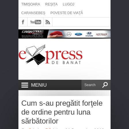
TIMIȘOARA
REȘIȚA
LUGOJ
CARANSEBEȘ
POVESTE DE VIAȚĂ
MENIU
Cum s-au pregătit forţele
de ordine pentru luna
sărbătorilor