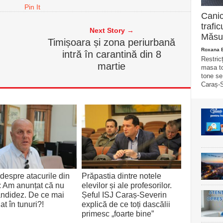
Pin It
Canic
trafi
Next Story →
Măsur
Timișoara și zona periurbană
Roxana 
intră în carantină din 8
Restricț
martie
masa to
tone se
Caraș-S
despre atacurile din
Prăpastia dintre notele
: Am anunțat că nu
elevilor și ale profesorilor.
ndidez. De ce mai
Șeful ISJ Caraș-Severin
at în tunuri?!
explică de ce toți dascălii
primesc „foarte bine”