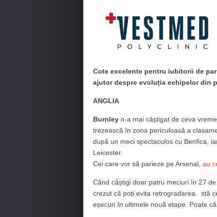
Cote excelente pentru iubitorii de par
ajutor despre evoluția echipelor din p
ANGLIA
Burnley
n-a mai câștigat de ceva vreme ș
trezească în zona periculoasă a clasame
după un meci spectaculos cu Benfica, iar
Leicester.
Cei care vor să parieze pe Arsenal,
au c
Când câștigi doar patru meciuri în 27 d
crezut că poți evita retrogradarea. stă 
eșecuri în ultimele nouă etape. Poate că 