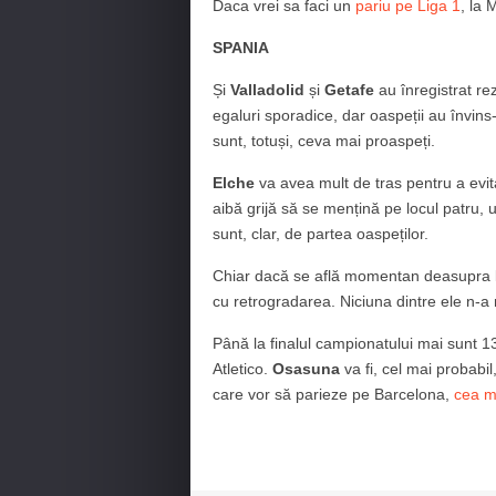
Daca vrei sa faci un
pariu pe Liga 1
, la 
SPANIA
Și
Valladolid
și
Getafe
au înregistrat re
egaluri sporadice, dar oaspeții au învin
sunt, totuși, ceva mai proaspeți.
Elche
va avea mult de tras pentru a evi
aibă grijă să se mențină pe locul patru, 
sunt, clar, de partea oaspeților.
Chiar dacă se află momentan deasupra li
cu retrogradarea. Niciuna dintre ele n-a
Până la finalul campionatului mai sunt 1
Atletico.
Osasuna
va fi, cel mai probabil
care vor să parieze pe Barcelona,
cea m