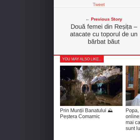
Tweet
← Previous Story
Două femei din Reșița –
atacate cu toporul de un
bărbat băut
YOU MAY ALSO LIKE...
Prin Munții Banatului ⛰️
Popa, 
Peștera Comarnic
online
mai ca
sunt lu