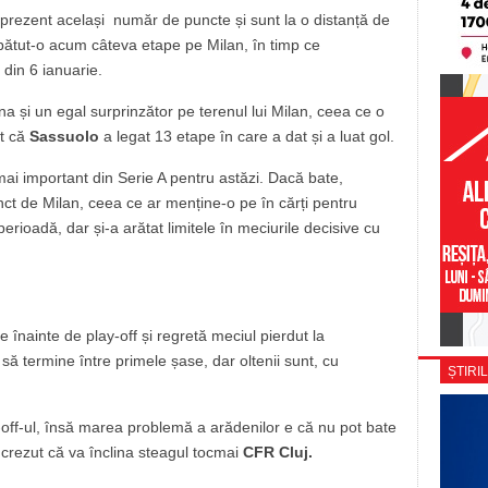
 prezent același număr de puncte și sunt la o distanță de
bătut-o acum câteva etape pe Milan, în timp ce
din 6 ianuarie.
na și un egal surprinzător pe terenul lui Milan, ceea ce o
nt că
Sassuolo
a legat 13 etape în care a dat și a luat gol.
ai important din Serie A pentru astăzi. Dacă bate,
nct de Milan, ceea ce ar menține-o pe în cărți pentru
erioadă, dar și-a arătat limitele în meciurile decisive cu
 înainte de play-off și regretă meciul pierdut la
să termine între primele șase, dar oltenii sunt, cu
ȘTIRIL
y-off-ul, însă marea problemă a arădenilor e că nu pot bate
 crezut că va înclina steagul tocmai
CFR Cluj.