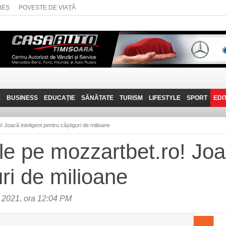
BEȘ
POVESTE DE VIAȚĂ
E
BUSINESS
EDUCAȚIE
SĂNĂTATE
TURISM
LIFESTYLE
SPORT
EDI
JOB-URI
PRIN MUNȚII
POVESTE DE VIAȚĂ
D
BANATULUI
! Joacă inteligent pentru câștiguri de milioane
TEHNIT
VISIT CARAȘ-SEVERIN
le pe mozzartbet.ro! Joa
FANTASTICUL BANAT
ri de milioane
TRAVEL VLOG
 2021, ora 12:04 PM