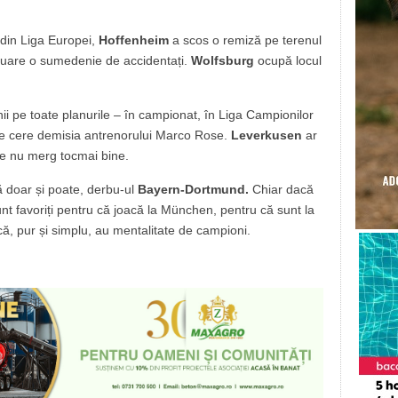
 din Liga Europei,
Hoffenheim
a scos o remiză pe terenul
tinuare o sumedenie de accidentați.
Wolfsburg
ocupă locul
ii pe toate planurile – în campionat, în Liga Campionilor
me cere demisia antrenorului Marco Rose.
Leverkusen
ar
ile nu merg tocmai bine.
ă doar și poate, derbu-ul
Bayern-Dortmund.
Chiar dacă
unt favoriți pentru că joacă la München, pentru că sunt la
ă, pur și simplu, au mentalitate de campioni.