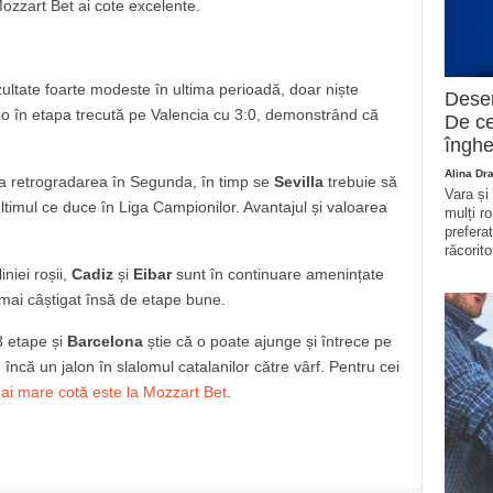
Mozzart Bet ai cote excelente.
zultate foarte modeste în ultima perioadă, doar niște
Deser
s-o în etapa trecută pe Valencia cu 3:0, demonstrând că
De ce
înghe
Alina Dr
ta retrogradarea în Segunda, în timp se
Sevilla
trebuie să
Vara și
ultimul ce duce în Liga Campionilor. Avantajul și valoarea
mulți r
prefera
răcorito
niei roșii,
Cadiz
și
Eibar
sunt în continuare amenințate
 mai câștigat însă de etape bune.
3 etape și
Barcelona
știe că o poate ajunge și întrece pe
, încă un jalon în slalomul catalanilor către vârf. Pentru cei
ai mare cotă este la Mozzart Bet
.