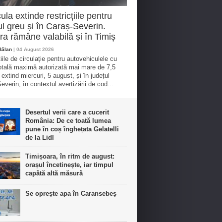
ula extinde restricțiile pentru
cul greu și în Caraș-Severin.
a rămâne valabilă și în Timiș
Bălan
| 04 August 2026
iile de circulație pentru autovehiculele cu
tală maximă autorizată mai mare de 7,5
 extind miercuri, 5 august, și în județul
everin, în contextul avertizării de cod...
Desertul verii care a cucerit
România: De ce toată lumea
pune în coș înghețata Gelatelli
de la Lidl
Timișoara, în ritm de august:
orașul încetinește, iar timpul
capătă altă măsură
Se oprește apa în Caransebeș