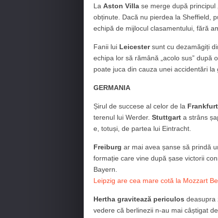
La
Aston Villa
se merge după principul 
obținute. Dacă nu pierdea la Sheffield, 
echipă de mijlocul clasamentului, fără a
Fanii lui
Leicester
sunt cu dezamăgiți din
echipa lor să rămână „acolo sus” după o 
poate juca din cauza unei accidentări la
GERMANIA
Șirul de succese al celor de la
Frankfurt
terenul lui Werder.
Stuttgart
a strâns șa
e, totuși, de partea lui Eintracht.
Freiburg
ar mai avea șanse să prindă u
formație care vine după șase victorii conse
Bayern.
Leipzig are cea mare cotă la Mozzart Be
Hertha gravitează periculos
deasupra z
vedere că berlinezii n-au mai câștigat 