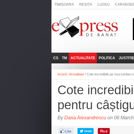
TIMIȘOARA
REȘIȚA
LUGOJ
CARANSE
CS
TM
ACTUALITATE
POLITICA
JUSTITI
REȘIȚA
LUGOJ
ADMINISTRATIE
EXPRESSLIVE
Acasă
/
Actualitate
/
Cote incredibile pe mozzartbet.ro
CARANSEBEȘ
TIMIȘOARA
NAȚIONAL
INTERVIURILE
EXPRESS
Cote incredibi
ANINA
SOCIAL
BĂILE HERCULANE
UTILE
pentru câștigu
BOCŞA
MOLDOVA NOUĂ
By
Daria Alexandrescu
on 06 March
ORAVIȚA
OȚELU ROŞU