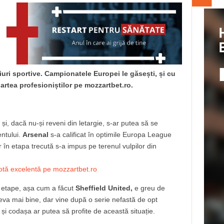
iuri sportive. Campionatele Europei le găsești, și cu
artea profesioniștilor pe mozzartbet.ro.
i, dacă nu-și reveni din letargie, s-ar putea să se
ntului.
Arsenal
s-a calificat în optimile Europa League
 în etapa trecută s-a impus pe terenul vulpilor din
otă excelentă pe mozzartbet.ro
e etape, așa cum a făcut
Sheffield United,
e greu de
ceva mai bine, dar vine după o serie nefastă de opt
și codașa ar putea să profite de această situație.