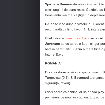
Spezia
și
Benevento
au strâns până în
cinci lungimi de zona roșie. Gazdele au 
Benevento n-a mai câștigat în deplasare 
Udinese
vine după o victorie cu Fiorenti
recomandă ca fiind favorită. E interesa
Duelul dintre
Juventus și Lazio
este cel m
Juventus
se va apropia la un singur pu
bătălia pentru titlu.
Lazio
a mers bine o p
Inter și Bayern.
ROMÂNIA
Craiova
dorește să strângă cât mai multe
Târgoviște (0:1). Și
Botoșani
are șanse 
siguranță, favoriți.
Utiștii speră ca echipa lor să prindă pla
pe nimeni pe noul lor stadion. E greu de