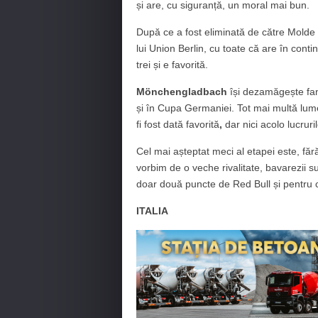
și are, cu siguranță, un moral mai bun.
După ce a fost eliminată de către Molde
lui Union Berlin, cu toate că are în con
trei și e favorită.
Mönchengladbach
își dezamăgește fan
și în Cupa Germaniei. Tot mai multă lu
fi fost dată favorită
,
dar nici acolo lucrur
Cel mai așteptat meci al etapei este, făr
vorbim de o veche rivalitate, bavarezii s
doar două puncte de Red Bull și pentru c
ITALIA