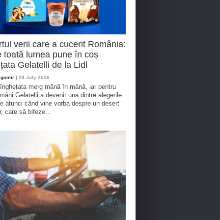
tul verii care a cucerit România:
 toată lumea pune în coș
țata Gelatelli de la Lidl
agomir
| 28 July 2026
 înghețata merg mână în mână, iar pentru
omâni Gelatelli a devenit una dintre alegerile
te atunci când vine vorba despre un desert
r, care să bifeze...