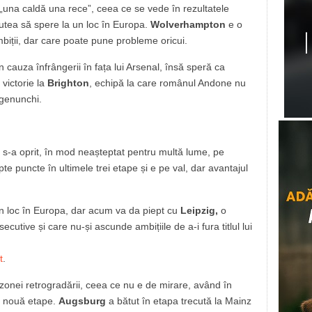
„una caldă una rece”, ceea ce se vede în rezultatele
putea să spere la un loc în Europa.
Wolverhampton
e o
mbiții, dar care poate pune probleme oricui.
 cauza înfrângerii în fața lui Arsenal, însă speră ca
victorie la
Brighton
, echipă la care românul Andone nu
 genunchi.
s-a oprit, în mod neașteptat pentru multă lume, pe
pte puncte în ultimele trei etape și e pe val, dar avantajul
n loc în Europa, dar acum va da piept cu
Leipzig,
o
cutive și care nu-și ascunde ambițiile de a-i fura titlul lui
t
.
onei retrogradării, ceea ce nu e de mirare, având în
de nouă etape.
Augsburg
a bătut în etapa trecută la Mainz