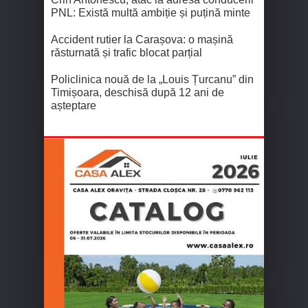
PNL: Există multă ambiție și puțină minte
Accident rutier la Carașova: o mașină
răsturnată și trafic blocat parțial
Policlinica nouă de la „Louis Țurcanu” din
Timișoara, deschisă după 12 ani de
așteptare