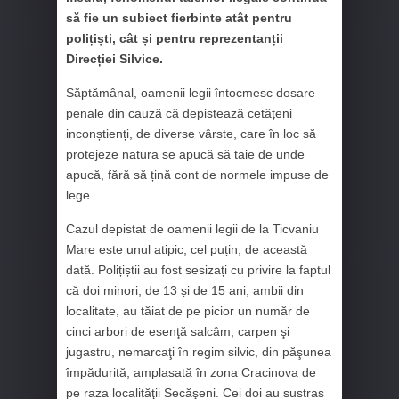
să fie un subiect fierbinte atât pentru
polițiști, cât și pentru reprezentanții
Direcției Silvice.
Săptămânal, oamenii legii întocmesc dosare
penale din cauză că depistează cetățeni
inconștienți, de diverse vârste, care în loc să
protejeze natura se apucă să taie de unde
apucă, fără să țină cont de normele impuse de
lege.
Cazul depistat de oamenii legii de la Ticvaniu
Mare este unul atipic, cel puțin, de această
dată. Polițiștii au fost sesizați cu privire la faptul
că doi minori, de 13 și de 15 ani, ambii din
localitate, au tăiat de pe picior un număr de
cinci arbori de esenţă salcâm, carpen şi
jugastru, nemarcaţi în regim silvic, din păşunea
împădurită, amplasată în zona Cracinova de
pe raza localităţii Secăşeni. Cei doi au sustras