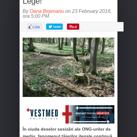
Lege!
By
Oana Bejenariu
on 23 February 2016,
ora 5:00 PM
În ciuda deselor sesizări ale ONG-urilor de
mediu, fenomenul tăierilor ilegale continuă