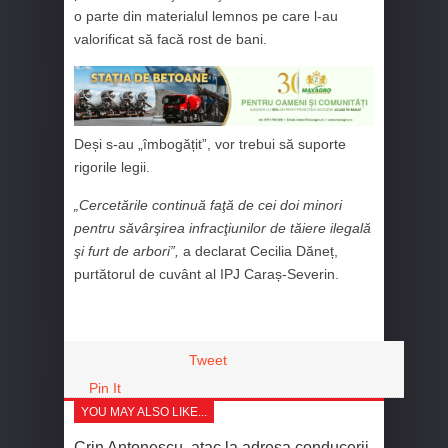
o parte din materialul lemnos pe care l-au
valorificat să facă rost de bani.
Deși s-au „îmbogățit”, vor trebui să suporte
rigorile legii.
„Cercetările continuă faţă de cei doi minori
pentru săvârşirea infracţiunilor de tăiere ilegală
şi furt de arbori”,
a declarat Cecilia Dăneț,
purtătorul de cuvânt al IPJ Caraș-Severin.
Tweet
Pin It
YOU MAY ALSO LIKE...
Crin Antonescu, atac la adresa conducerii