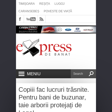
TIMIȘOARA
REȘIȚA
LUGOJ
CARANSEBEȘ
POVESTE DE VIAȚĂ
MENIU
Copiii fac lucruri trăsnite.
Pentru bani de buzunar,
taie arborii protejați de