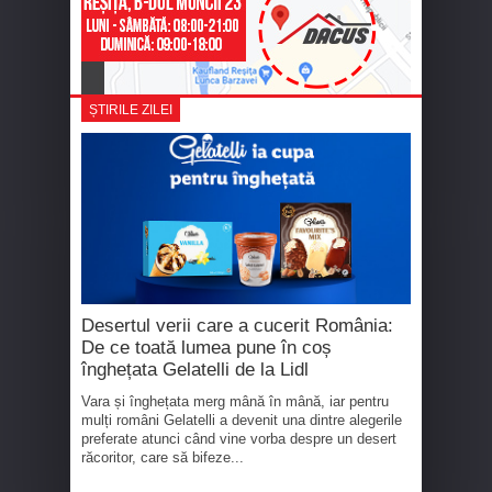
ȘTIRILE ZILEI
Desertul verii care a cucerit România:
De ce toată lumea pune în coș
înghețata Gelatelli de la Lidl
Vara și înghețata merg mână în mână, iar pentru
mulți români Gelatelli a devenit una dintre alegerile
preferate atunci când vine vorba despre un desert
răcoritor, care să bifeze...