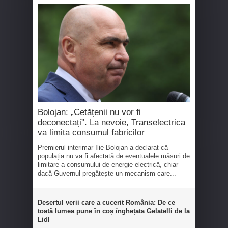
Bolojan: „Cetățenii nu vor fi
deconectați”. La nevoie, Transelectrica
va limita consumul fabricilor
Premierul interimar Ilie Bolojan a declarat că
populația nu va fi afectată de eventualele măsuri de
limitare a consumului de energie electrică, chiar
dacă Guvernul pregătește un mecanism care...
Desertul verii care a cucerit România: De ce
toată lumea pune în coș înghețata Gelatelli de la
Lidl