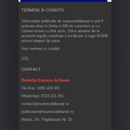
TERMENI ȘI CONDIȚII
Informaţiile publicate de expressdebanat.ro pot fi
preluate doar în limita a 500 de caractere şi cu
citarea sursei cu link activ. Orice abatere de la
această regulă constituie o încălcare a Legii 8/1996
privind dreptul de autor.
Vezi termeni și condiții
SOL
CONTACT
Redacția Express de Banat
Tel./Fax: 0355.429.481
WhatsApp: 0723.101.061
contact@expressdebanat.ro
publicitate@expressdebanat.ro
Reșița, Str. Făgărașului Nr. 10