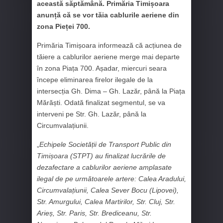
această săptămână. Primăria Timișoara
anunță că se vor tăia cablurile aeriene din
zona Pieței 700.
Primăria Timișoara informează că acțiunea de
tăiere a cablurilor aeriene merge mai departe
în zona Piața 700. Așadar, miercuri seara
începe eliminarea firelor ilegale de la
intersecția Gh. Dima – Gh. Lazăr, până la Piața
Mărăști. Odată finalizat segmentul, se va
interveni pe Str. Gh. Lazăr, până la
Circumvalațiunii.
„
Echipele Societății de Transport Public din
Timișoara (STPT) au finalizat lucrările de
dezafectare a cablurilor aeriene amplasate
ilegal de pe următoarele artere: Calea Aradului,
Circumvalațiunii, Calea Sever Bocu (Lipovei),
Str. Amurgului, Calea Martirilor, Str. Cluj, Str.
Arieș, Str. Paris, Str. Brediceanu, Str.