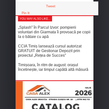
Tweet
Pin It
YOU MAY ALSO LIKE...
„Splash” în Parcul Izvor: pompierii
voluntari din Giarmata îi provoacă pe copii
la o bătaie cu apă
CCIA Timiș lansează cursul autorizat
GRATUIT de Gestionar Depozit prin
proiectul „Rețea de Succes”
Timișoara, în ritm de august: orașul
încetinește, iar timpul capătă altă măsură