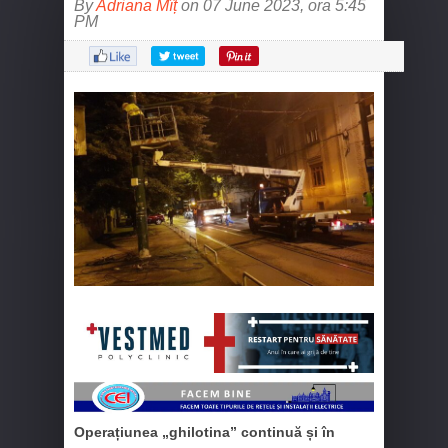
By
Adriana Mîț
on 07 June 2023, ora 5:45
PM
Operațiunea „ghilotina” continuă și în