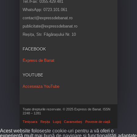
Tel./Fax: 0355.429.481
WhatsApp: 0723.101.061
contact@expressdebanat.ro
publicitate@expressdebanat.ro
Reșița, Str. Făgărașului Nr. 10
FACEBOOK
Express de Banat
YOUTUBE
Acceseaza YouTube
Toate drepturile rezervate. © 2025 Express de Banat. ISSN
2248 – 1281
Timișoara
Reșița
Lugoj
Caransebeș
Poveste de viață
Acest website folosește cookie-uri pentru a vă oferi o
experiență mult mai bună de navigare și funcționalități adaptate