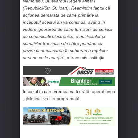
Nemoianu, Bulevardul Regele Mihai I
(Republicii/Str. Sf. Ioan). Reamintim faptul că
acțiunea demarată de către primărie la
începutul acestui an va continua, având în
vedere ignorarea de către furnizorii de servicii
de comunicații electronice, a notificărilor și
somațiilor transmise de către primărie cu
privire la amplasarea în subteran a rețelelor
aeriene ce le aparțin
”, a transmis instituția.
În cazul în care vremea va fi urâtă, operațiunea
„ghilotina” va fi reprogramată.