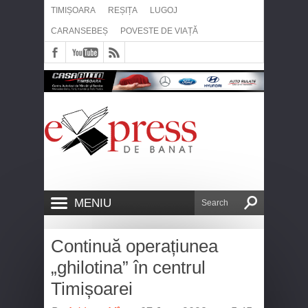
TIMIȘOARA
REȘIȚA
LUGOJ
CARANSEBEȘ
POVESTE DE VIAȚĂ
MENIU
Continuă operațiunea
„ghilotina” în centrul
Timișoarei