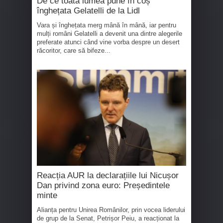
De ce toată lumea pune în coș
înghețata Gelatelli de la Lidl
Vara și înghețata merg mână în mână, iar pentru
mulți români Gelatelli a devenit una dintre alegerile
preferate atunci când vine vorba despre un desert
răcoritor, care să bifeze...
Reacția AUR la declarațiile lui Nicușor
Dan privind zona euro: Președintele
minte
Alianța pentru Unirea Românilor, prin vocea liderului
de grup de la Senat, Petrișor Peiu, a reacționat la