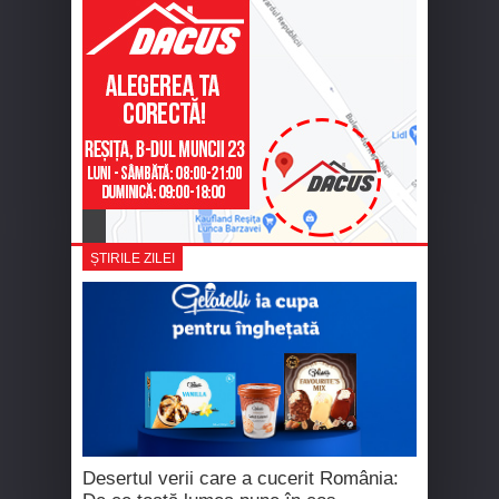
ȘTIRILE ZILEI
Desertul verii care a cucerit România: