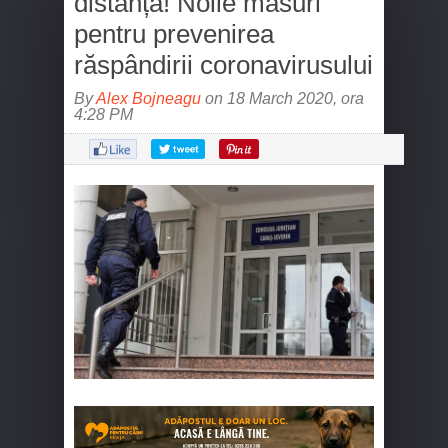
distanță! Noile măsuri
pentru prevenirea
răspândirii coronavirusului
By
Alex Bojneagu
on 18 March 2020, ora
4:28 PM