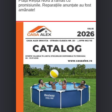
Piața Reșița Nord a rămas cu
promisiunile. Reparațiile anunțate au fost
amânate!