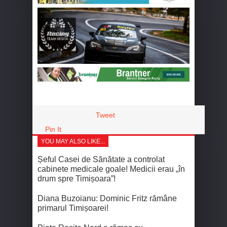
Tweet
Pin It
YOU MAY ALSO LIKE...
Șeful Casei de Sănătate a controlat
cabinete medicale goale! Medicii erau „în
drum spre Timișoara”!
Diana Buzoianu: Dominic Fritz rămâne
primarul Timișoarei!