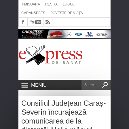
TIMIȘOARA
REȘIȚA
LUGOJ
CARANSEBEȘ
POVESTE DE VIAȚĂ
MENIU
Consiliul Județean Caraș-
Severin încurajează
comunicarea de la