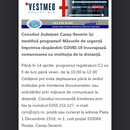
Consiliul Județean Caraș-Severin își
modifică programul! Măsurile de urgență
împotriva răspândirii COVID-19 încurajează
comunicarea cu instituția de la distanță.
Până în 14 aprilie, programul registraturii CJ va
fi de luni până vineri, de la 10.00 la 12.00.
Cetățenii pot evita deplasarea până la sediul
instituției prin trimiterea documentelor sau
solicitărilor prin mijloace de comunicare la
distanță. Consiliul recomandă trimiterea prin
fax la numărul 0255.211.127, e-mail:
cjcs@cjcs.ro, poștă sau curierat la adresa Piața
1 Decembrie 1918, nr.1, cod poștal 320084,
Reșița, Caraș-Severin.