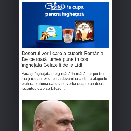
Desertul verii care a cucerit România:
De ce toată lumea pune în coș
înghețata Gelatelli de la Lidl
Vara și înghețata merg mână în mână, iar pentru
mulți români Gelatelli a devenit una dintre alegerile
preferate atunci când vine vorba despre un desert
răcoritor, care să bifeze...