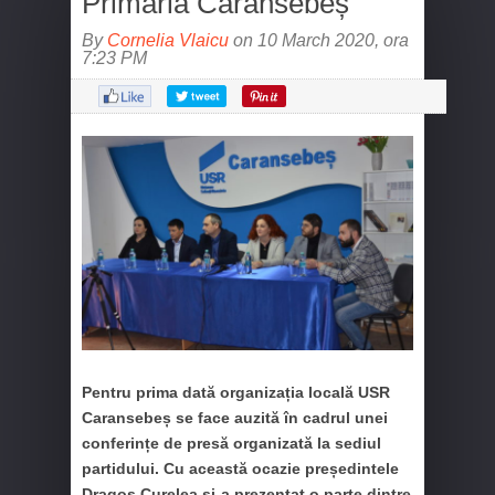
Primăria Caransebeș
By
Cornelia Vlaicu
on 10 March 2020, ora
7:23 PM
Pentru prima dată organizația locală USR
Caransebeș se face auzită în cadrul unei
conferințe de presă organizată la sediul
partidului. Cu această ocazie președintele
Dragoș Curelea și-a prezentat o parte dintre