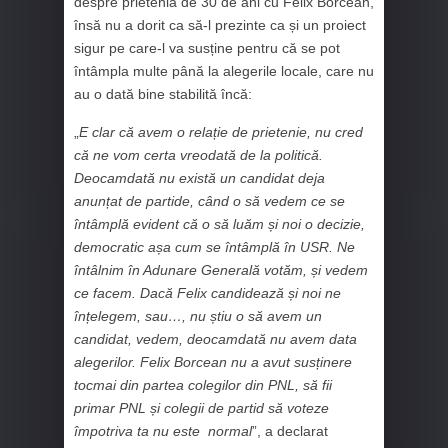
despre prietenia de 30 de ani cu Felix Borcean,
însă nu a dorit ca să-l prezinte ca și un proiect
sigur pe care-l va susține pentru că se pot
întâmpla multe până la alegerile locale, care nu
au o dată bine stabilită încă:
„
E clar că avem o relație de prietenie, nu cred
că ne vom certa vreodată de la politică.
Deocamdată nu există un candidat deja
anunțat de partide, când o să vedem ce se
întâmplă evident că o să luăm și noi o decizie,
democratic așa cum se întâmplă în USR. Ne
întâlnim în Adunare Generală votăm, și vedem
ce facem. Dacă Felix candidează și noi ne
înțelegem, sau…, nu știu o să avem un
candidat, vedem, deocamdată nu avem data
alegerilor. Felix Borcean nu a avut susținere
tocmai din partea colegilor din PNL, să fii
primar PNL și colegii de partid să voteze
împotriva ta nu este normal
”, a declarat