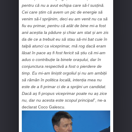
pentru că nu a avut echipa care să-l susțină.
Cei care știm că avem un pic de energie să
venim să-l sprijinim, deci eu am venit nu ca să
fiu eu primar, pentru că atât de bine mi-a fost
anii aceștia la pădure și chiar am stat și am zis
da de ce a trebuit eu să stau să-mi bat cuie în
talpă atunci ca viceprimar, mă rog dacă eram
lăsat în pace aș fi fost fericit să știu că mi-am
adus o contribuție la binele orașului, dar în
conjunctura respectivă a fost o pierdere de
timp. Eu mi-am liniștit orgoliul și nu am ambiții
să rămân în politica locală, intenția mea nu
este de a fi primar ci de a sprijini un candidat.
Dacă aș fi propus viceprimar poate nu aș zice
nu, dar nu acesta este scopul principal
”, ne-a
declarat Coco Galescu.