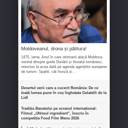
Moldoveanul, drona și pălitura!
1475, iarna. Anul în care otomanii atacă Moldova,
venind dinspre gurile Dunării și litoralul românesc,
neinclus la acea dată pe agenda agențiilor europene
de turism. Spahii, cât frunză și...
Desertul verii care a cucerit România: De ce
toată lumea pune în coș înghețata Gelatelli de la
Lidl
Tradiția Banatului pe ecranul internațional:
Filmul „Ultimul ingredient”, înscris în
competiția Food Film Menu 2026