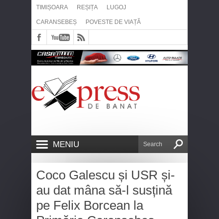
TIMIȘOARA
REȘIȚA
LUGOJ
CARANSEBEȘ
POVESTE DE VIAȚĂ
MENIU
Coco Galescu și USR și-
au dat mâna să-l susțină
pe Felix Borcean la