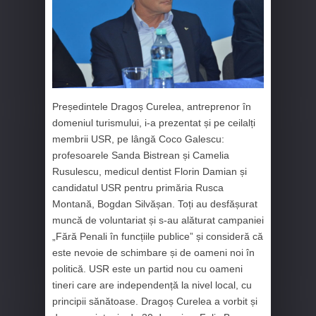
Președintele Dragoș Curelea, antreprenor în
domeniul turismului, i-a prezentat și pe ceilalți
membrii USR, pe lângă Coco Galescu:
profesoarele Sanda Bistrean și Camelia
Rusulescu, medicul dentist Florin Damian și
candidatul USR pentru primăria Rusca
Montană, Bogdan Silvășan. Toți au desfășurat
muncă de voluntariat și s-au alăturat campaniei
„Fără Penali în funcțiile publice” și consideră că
este nevoie de schimbare și de oameni noi în
politică. USR este un partid nou cu oameni
tineri care are independență la nivel local, cu
principii sănătoase. Dragoș Curelea a vorbit și