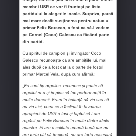
membrii USR ce vor fi fruntași pe lista
partidului la alegerile locale. Surpriza, parcă
mai mare decât susținerea pentru actualul
primar Felix Borcean, a fost ca să-l vedem
pe Cornel (Coco) Galescu ca făcând parte
din partid.
Cu spiritul de campion și învingător Coco
Galescu recunoaște că are ambițiile lui, mai
ales după ce a fost dat la o parte de fostul
primar Marcel Vela, după cum afirmă:
„
Eu sunt tip orgolios, recunosc și poate că
orgoliul m-a și împins să fac performanță în
multe domenii. Eram în balanță să vin sau să
nu vin aici, ceea ce a înclinat în favoarea
apropierii de USR a fost și faptul că l-am
regăsit pe Felix Borcean în multe dintre ideile
noastre. El are o calitate umană bună dar nu
are forța cât să împingă, nu are forța necesară