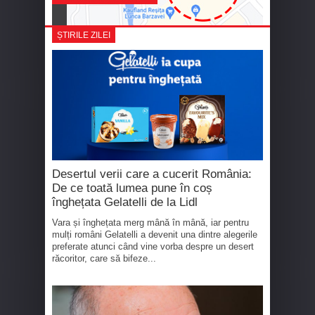
ȘTIRILE ZILEI
Desertul verii care a cucerit România:
De ce toată lumea pune în coș
înghețata Gelatelli de la Lidl
Vara și înghețata merg mână în mână, iar pentru
mulți români Gelatelli a devenit una dintre alegerile
preferate atunci când vine vorba despre un desert
răcoritor, care să bifeze...