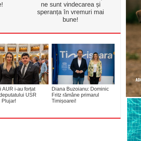
e!
ne sunt vindecarea și
speranța în vremuri mai
bune!
 AUR i-au forțat
Diana Buzoianu: Dominic
deputatului USR
Fritz rămâne primarul
 Plujar!
Timișoarei!