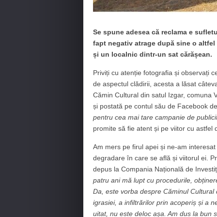
Se spune adesea că reclama e sufletu
fapt negativ atrage după sine o altfel
și un localnic dintr-un sat cărășean.
Priviți cu atenție fotografia și observați
de aspectul clădirii, acesta a lăsat câte
Cămin Cultural din satul Izgar, comuna V
și postată pe contul său de Facebook d
pentru cea mai tare campanie de publici
promite să fie atent și pe viitor cu astfel
Am mers pe firul apei și ne-am interesat 
degradare în care se află și viitorul ei
depus la Compania Națională de Investiții
patru ani mă lupt cu procedurile, obținere
Da, este vorba despre Căminul Cultural di
igrasiei, a infiltrărilor prin acoperiș și
uitat, nu este deloc așa. Am dus la bun 