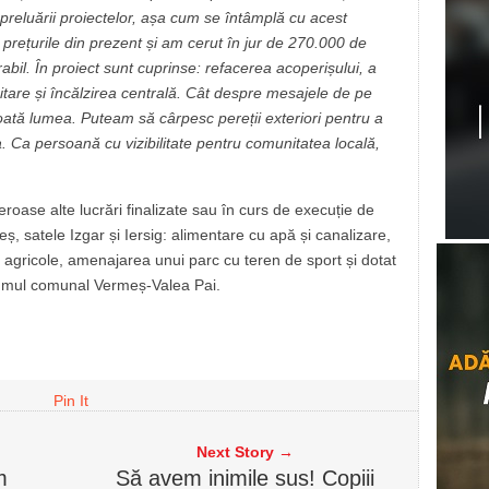
 preluării proiectelor, așa cum se întâmplă cu acest
a prețurile din prezent și am cerut în jur de 270.000 de
bil. În proiect sunt cuprinse: refacerea acoperișului, a
nitare și încălzirea centrală. Cât despre mesajele de pe
e toată lumea. Puteam să cârpesc pereții exteriori pentru a
a. Ca persoană cu vizibilitate pentru comunitatea locală,
oase alte lucrări finalizate sau în curs de execuție de
ș, satele Izgar și Iersig: alimentare cu apă și canalizare,
 agricole, amenajarea unui parc cu teren de sport și dotat
rumul comunal Vermeș-Valea Pai.
Pin It
Next Story →
m
Să avem inimile sus! Copiii