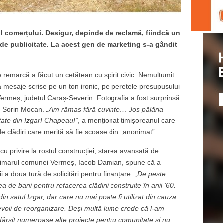
l comerțului. Desigur, depinde de reclamă, fiindcă un
 de publicitate. La acest gen de marketing s-a gândit
 ce remarcă a făcut un cetățean cu spirit civic. Nemulțumit
va mesaje scrise pe un ton ironic, pe peretele presupusului
ermeș, județul Caraș-Severin. Fotografia a fost surprinsă
e Sorin Mocan.
„Am rămas fără cuvinte… Jos pălăria
tate din Izgar! Chapeau!”
, a menționat timișoreanul care
 de clădiri care merită să fie scoase din „anonimat”.
cu privire la rostul construcției, starea avansată de
. Primarul comunei Vermeș, Iacob Damian, spune că a
 a doua tură de solicitări pentru finanțare:
„De peste
a de bani pentru refacerea clădirii construite în anii ’60.
n satul Izgar, dar care nu mai poate fi utilizat din cauza
 a nevoii de reorganizare. Deși multă lume crede că l-am
sfârșit numeroase alte proiecte pentru comunitate și nu