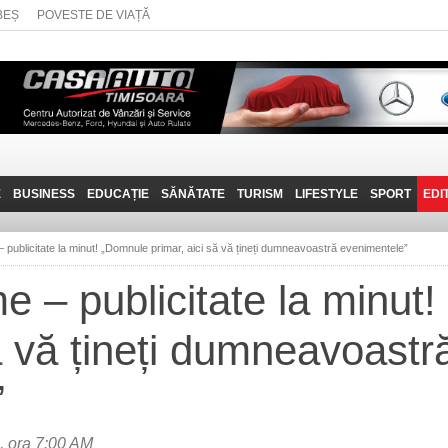
BEȘ
POVESTE DE VIAȚĂ
E
BUSINESS
EDUCAȚIE
SĂNĂTATE
TURISM
LIFESTYLE
SPORT
EDI
JOB-URI
PRIN MUNȚII
POVESTE DE VIAȚĂ
D
BANATULUI
– publicitate la minut! „Domnule primar, aici să vă țineți dumneavoastră evenimentele”
TEHNIT
VISIT CARAȘ-SEVERIN
me – publicitate la minut
FANTASTICUL BANAT
ă vă țineți dumneavoastr
TRAVEL VLOG
”
, ora 7:00 AM