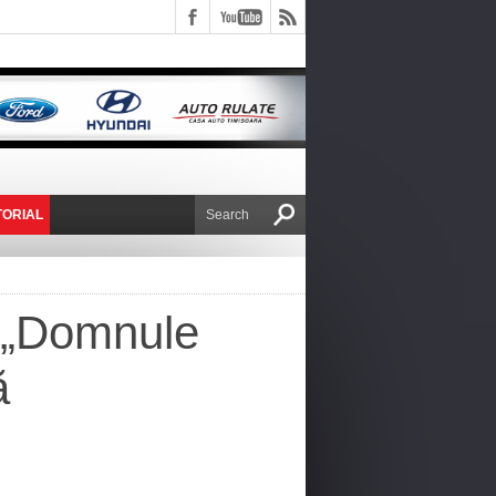
TORIAL
E VICTOR NAFIRU
! „Domnule
ă