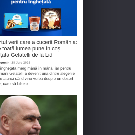
tul verii care a cucerit România:
 toată lumea pune în coș
țata Gelatelli de la Lidl
agomir
| 28 July 2026
 înghețata merg mână în mână, iar pentru
omâni Gelatelli a devenit una dintre alegerile
te atunci când vine vorba despre un desert
r, care să bifeze...