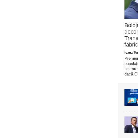
Boloj
decon
Trans
fabric
Ioana T
Premier
populaț
limitar
dacă Gu