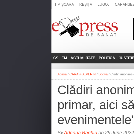
TIMIȘOARA
REȘIȚA
LUGOJ
CARANSE
CS
TM
ACTUALITATE
POLITICA
JUSTITI
REȘIȚA
LUGOJ
ADMINISTRATIE
EXPRESSLIVE
Acasă
/
CARAȘ-SEVERIN
/
Bocşa
/
Clădiri anonime 
CARANSEBEȘ
TIMIȘOARA
NAȚIONAL
INTERVIURILE
EXPRESS
Clădiri anoni
ANINA
SOCIAL
BĂILE HERCULANE
UTILE
primar, aici s
BOCŞA
MOLDOVA NOUĂ
evenimentele
ORAVIȚA
OȚELU ROŞU
By
Adriana Baghiu
on 29 June 2022