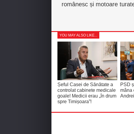
românesc și motoare turat
YOU MAY ALSO LIKE...
Șeful Casei de Sănătate a
PSD și
controlat cabinete medicale
mâna 
goale! Medicii erau „în drum
Andrei
spre Timișoara”!