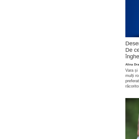
Deser
De ce
înghe
Alina Dr
Vara și
mulți r
prefera
răcorito