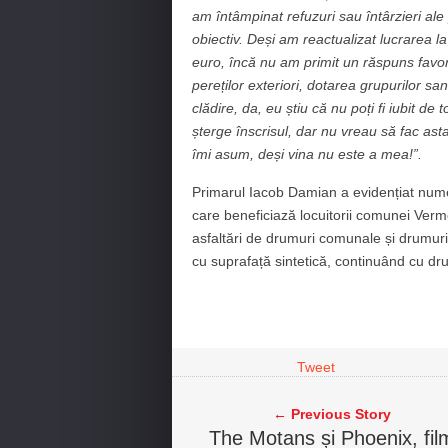
am întâmpinat refuzuri sau întârzieri ale
obiectiv. Deși am reactualizat lucrarea l
euro, încă nu am primit un răspuns favora
pereților exteriori, dotarea grupurilor sa
clădire, da, eu știu că nu poți fi iubit d
șterge înscrisul, dar nu vreau să fac ast
îmi asum, deși vina nu este a mea!”.
Primarul Iacob Damian a evidențiat numer
care beneficiază locuitorii comunei Verme
asfaltări de drumuri comunale și drumuri
cu suprafață sintetică, continuând cu d
Tweet
← Previous Story
The Motans și Phoenix, fil