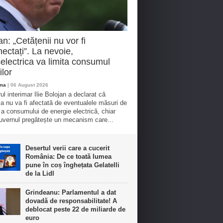
an: „Cetățenii nu vor fi
ectați”. La nevoie,
electrica va limita consumul
ilor
oma
| 06 August 2026
ul interimar Ilie Bolojan a declarat că
ia nu va fi afectată de eventualele măsuri de
e a consumului de energie electrică, chiar
vernul pregătește un mecanism care...
Desertul verii care a cucerit
România: De ce toată lumea
pune în coș înghețata Gelatelli
de la Lidl
Grindeanu: Parlamentul a dat
dovadă de responsabilitate! A
deblocat peste 22 de miliarde de
euro