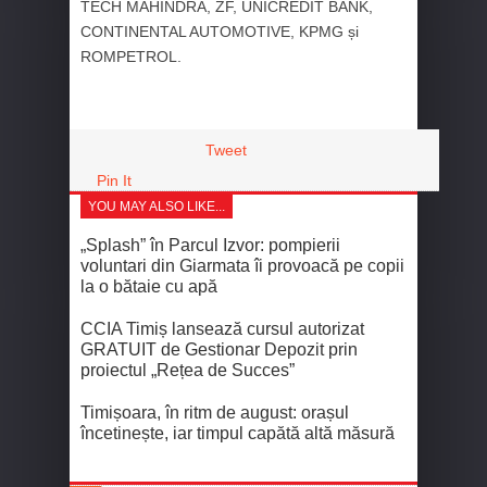
TECH MAHINDRA, ZF, UNICREDIT BANK,
CONTINENTAL AUTOMOTIVE, KPMG și
ROMPETROL.
Tweet
Pin It
YOU MAY ALSO LIKE...
„Splash” în Parcul Izvor: pompierii
voluntari din Giarmata îi provoacă pe copii
la o bătaie cu apă
CCIA Timiș lansează cursul autorizat
GRATUIT de Gestionar Depozit prin
proiectul „Rețea de Succes”
Timișoara, în ritm de august: orașul
încetinește, iar timpul capătă altă măsură