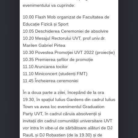
evenimentului va cuprinde:
10.00 Flash Mob organizat de Facultatea de
Educație Fizică și Sport
10.05 Deschiderea Ceremoniei de absolvire
10.20 Mesajul Rectorului UVT, prof.univ.dr.
Marilen Gabriel Pirtea
10.30 Povestea Promoţiei UVT 2022 (proiecție)
10.35 Premierea șefilor de promoție
11.10 Aruncarea tocilor
11.10 Miniconcert (studenți FMT)
11.45 Încheierea ceremoniei
În a doua parte a zilei, începând de la ora
19.30, în spațiul Iulius Gardens din cadrul Iulius
Town va avea loc evenimentul Graduation
Party UVT, în cadrul căruia absolvenții și
invitații din cadrul comunității universitare UVT
vor intra în vibe-ul de sărbătoare alături de DJ
RaulL și DJ Robastien (de la 19.30) și de