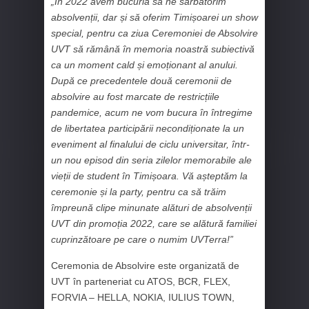
„În 2022 avem bucuria să ne sărbătorim
absolvenții, dar și să oferim Timișoarei un show
special, pentru ca ziua Ceremoniei de Absolvire
UVT să rămână în memoria noastră subiectivă
ca un moment cald și emoționant al anului.
După ce precedentele două ceremonii de
absolvire au fost marcate de restricțiile
pandemice, acum ne vom bucura în întregime
de libertatea participării necondiționate la un
eveniment al finalului de ciclu universitar, într-
un nou episod din seria zilelor memorabile ale
vieții de student în Timișoara. Vă așteptăm la
ceremonie și la party, pentru ca să trăim
împreună clipe minunate alături de absolvenții
UVT din promoția 2022, care se alătură familiei
cuprinzătoare pe care o numim UVTerra!”
Ceremonia de Absolvire este organizată de
UVT în parteneriat cu ATOS, BCR, FLEX,
FORVIA – HELLA, NOKIA, IULIUS TOWN,