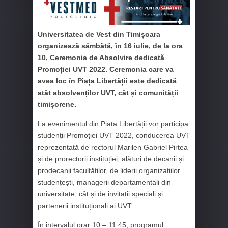
Universitatea de Vest din Timișoara
organizează sâmbătă, în 16 iulie, de la ora
10, Ceremonia de Absolvire dedicată
Promoției UVT 2022. Ceremonia care va
avea loc în Piața Libertății este dedicată
atât absolvenților UVT, cât și comunității
timișorene.
La evenimentul din Piața Libertății vor participa
studenții Promoției UVT 2022, conducerea UVT
reprezentată de rectorul Marilen Gabriel Pirtea
și de prorectorii instituției, alături de decanii și
prodecanii facultăților, de liderii organizațiilor
studențești, managerii departamentali din
universitate, cât și de invitații speciali și
partenerii instituționali ai UVT.
În intervalul orar 10 – 11.45, programul