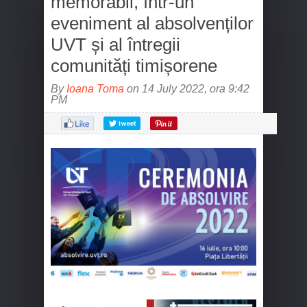
memorabil, într-un
eveniment al absolvenților
UVT și al întregii
comunități timișorene
By
Ioana Toma
on 14 July 2022, ora 9:42
PM