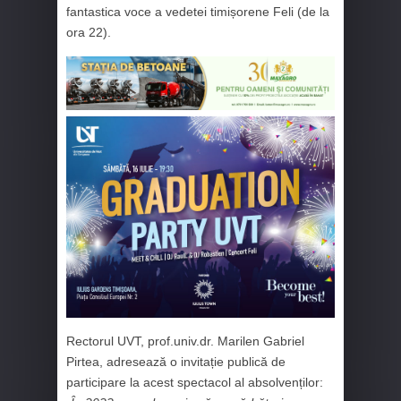
fantastica voce a vedetei timișorene Feli (de la
ora 22).
Rectorul UVT, prof.univ.dr. Marilen Gabriel
Pirtea, adresează o invitație publică de
participare la acest spectacol al absolvenților: