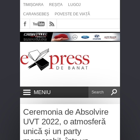
TIMIȘOARA
REȘIȚA
LUGOJ
CARANSEBEȘ
POVESTE DE VIAȚĂ
MENIU
Ceremonia de Absolvire
UVT 2022, o atmosferă
unică și un party