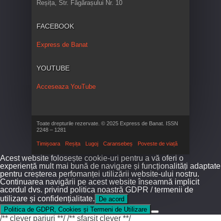
Reșița, Str. Făgărașului Nr. 10
FACEBOOK
Express de Banat
YOUTUBE
Acceseaza YouTube
Toate drepturile rezervate. © 2025 Express de Banat. ISSN
2248 – 1281
Timișoara
Reșița
Lugoj
Caransebeș
Poveste de viață
Acest website folosește cookie-uri pentru a vă oferi o
experiență mult mai bună de navigare și funcționalități adaptate
pentru creșterea perfomanței utilizării website-ului nostru.
Continuarea navigării pe acest website înseamnă implicit
acordul dvs. privind politica noastră GDPR / termenii de
utilizare și confidențialitate.
De acord
Politica de GDPR, Cookies și Termeni de Utilizare
/** clever pariuri **/
/** sfarsit clever **/