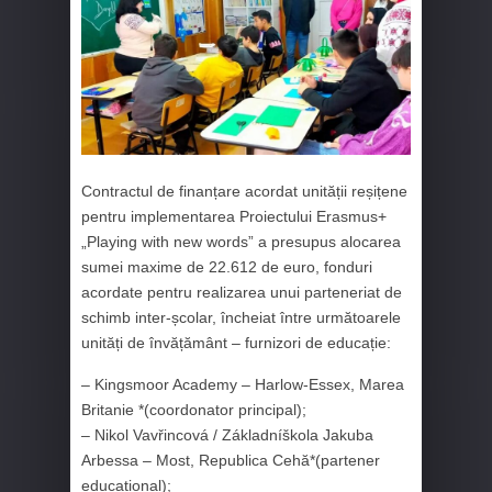
Contractul de finanțare acordat unității reșițene
pentru implementarea Proiectului Erasmus+
„Playing with new words” a presupus alocarea
sumei maxime de 22.612 de euro, fonduri
acordate pentru realizarea unui parteneriat de
schimb inter-școlar, încheiat între următoarele
unități de învățământ – furnizori de educație:
– Kingsmoor Academy – Harlow-Essex, Marea
Britanie *(coordonator principal);
– Nikol Vavřincová / Základníškola Jakuba
Arbessa – Most, Republica Cehă*(partener
educațional);