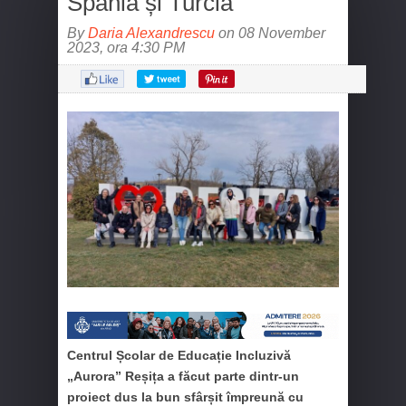
Spania și Turcia
By
Daria Alexandrescu
on 08 November
2023, ora 4:30 PM
Centrul Școlar de Educație Incluzivă
„Aurora” Reșița a făcut parte dintr-un
proiect dus la bun sfârșit împreună cu