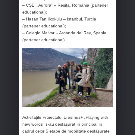
– CȘEI „Aurora” – Reșița, România (partener
educațional);
– Hasan Tan Ilkokulu – Istanbul, Turcia
(partener educațional);
– Colegio Malvar – Arganda del Rey, Spania
(partener educațional).
Activitățile Proiectului Erasmus+ „Playing with
new words” s-au desfășurat în principal în
cadrul celor 5 etape de mobilitate desfășurate