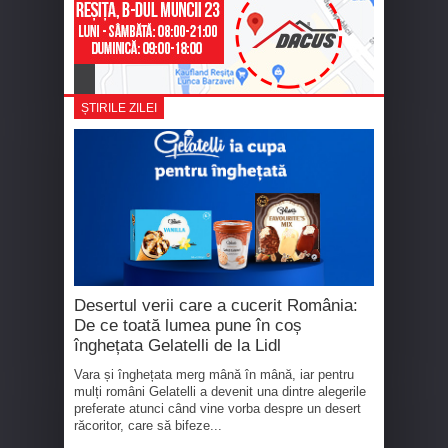
ȘTIRILE ZILEI
Desertul verii care a cucerit România:
De ce toată lumea pune în coș
înghețata Gelatelli de la Lidl
Vara și înghețata merg mână în mână, iar pentru
mulți români Gelatelli a devenit una dintre alegerile
preferate atunci când vine vorba despre un desert
răcoritor, care să bifeze...