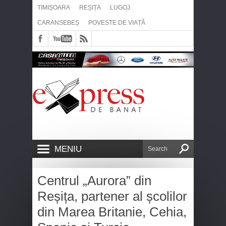
TIMIȘOARA
REȘIȚA
LUGOJ
CARANSEBEȘ
POVESTE DE VIAȚĂ
MENIU
Centrul „Aurora” din
Reșița, partener al școlilor
din Marea Britanie, Cehia,