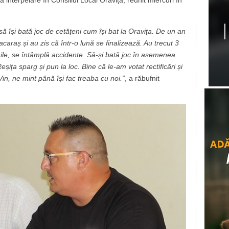
ă își bată joc de cetățeni cum își bat la Oravița. De un an
caraș și au zis că într-o lună se finalizează. Au trecut 3
ile, se întâmplă accidente. Să-și bată joc în asemenea
șița sparg și pun la loc. Bine că le-am votat rectificări și
in, ne mint până își fac treaba cu noi.”
, a răbufnit