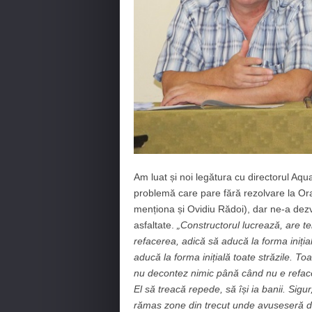
Am luat și noi legătura cu directorul Aq
problemă care pare fără rezolvare la Orav
menționa și Ovidiu Rădoi), dar ne-a dezvăl
asfaltate.
„Constructorul lucrează, are 
refacerea, adică să aducă la forma iniți
aducă la forma inițială toate străzile. T
nu decontez nimic până când nu e refac
El să treacă repede, să își ia banii. Sigu
rămas zone din trecut unde avuseseră de