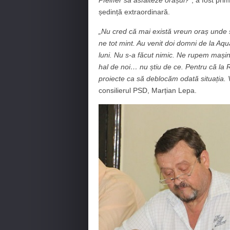
ședință extraordinară.
„Nu cred că mai există vreun oraș unde s
ne tot mint. Au venit doi domni de la Aqua
luni. Nu s-a făcut nimic. Ne rupem mașin
hal de noi… nu știu de ce. Pentru că la Re
proiecte ca să deblocăm odată situația. V
consilierul PSD, Marțian Lepa.