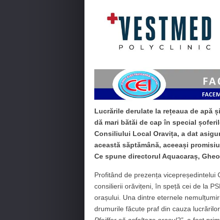
Lucrările derulate la rețeaua de apă ș
dă mari bătăi de cap în special șoferi
Consiliului Local Oravița, a dat asigu
această săptămână, aceeași promisiune
Ce spune directorul Aquacaraș, Gheo
Profitând de prezența vicepreședintelui 
consilierii orăvițeni, în speță cei de la 
orașului. Una dintre eternele nemulțumiri
drumurile făcute praf din cauza lucrărilor
Pfeiffer să asfalteze orașul?”
, a fost pri