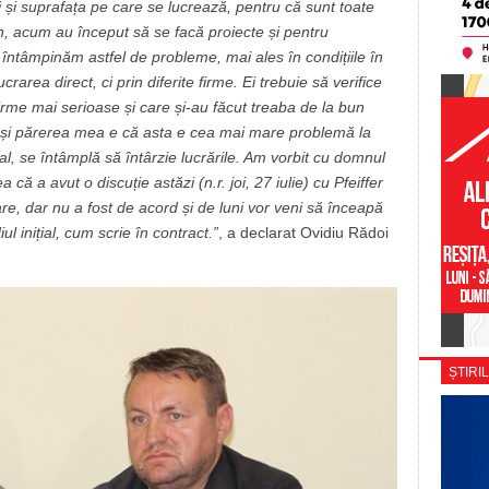
și suprafața pe care se lucrează, pentru că sunt toate
in, acum au început să se facă proiecte și pentru
să întâmpinăm astfel de probleme, mai ales în condițiile în
area direct, ci prin diferite firme. Ei trebuie să verifice
irme mai serioase și care și-au făcut treaba de la bun
 și părerea mea e că asta e cea mai mare problemă la
al, se întâmplă să întârzie lucrările. Am vorbit cu domnul
 că a avut o discuție astăzi (n.r. joi, 27 iulie) cu Pfeiffer
re, dar nu a fost de acord și de luni vor veni să înceapă
ul inițial, cum scrie în contract.”
, a declarat Ovidiu Rădoi
ȘTIRIL