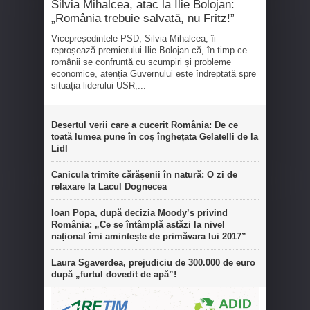
Silvia Mihalcea, atac la Ilie Bolojan:
„România trebuie salvată, nu Fritz!”
Vicepreședintele PSD, Silvia Mihalcea, îi
reproșează premierului Ilie Bolojan că, în timp ce
românii se confruntă cu scumpiri și probleme
economice, atenția Guvernului este îndreptată spre
situația liderului USR,...
Desertul verii care a cucerit România: De ce
toată lumea pune în coș înghețata Gelatelli de la
Lidl
Canicula trimite cărășenii în natură: O zi de
relaxare la Lacul Dognecea
Ioan Popa, după decizia Moody’s privind
România: „Ce se întâmplă astăzi la nivel
național îmi amintește de primăvara lui 2017”
Laura Sgaverdea, prejudiciu de 300.000 de euro
după „furtul dovedit de apă”!