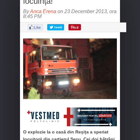
locuință!
By
Anca Erena
on 23 December 2013, ora
8:45 PM
O explozie la o casă din Reșița a speriat
locuitorii din cartierul Secu. Cei doi bătrâni,