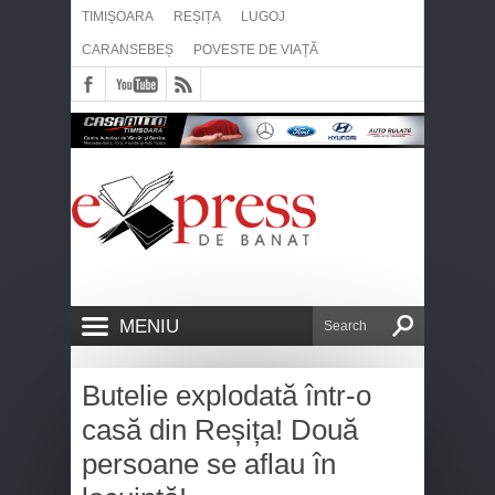
TIMIȘOARA
REȘIȚA
LUGOJ
CARANSEBEȘ
POVESTE DE VIAȚĂ
MENIU
Butelie explodată într-o
casă din Reșița! Două
persoane se aflau în