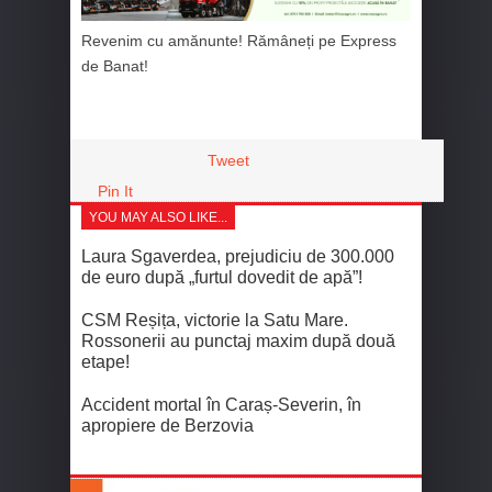
Revenim cu amănunte! Rămâneți pe Express
de Banat!
Tweet
Pin It
YOU MAY ALSO LIKE...
Laura Sgaverdea, prejudiciu de 300.000
de euro după „furtul dovedit de apă”!
CSM Reșița, victorie la Satu Mare.
Rossonerii au punctaj maxim după două
etape!
Accident mortal în Caraș-Severin, în
apropiere de Berzovia