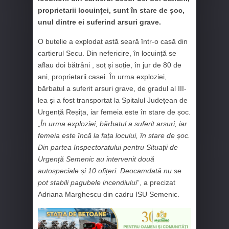
proprietarii locuinței, sunt în stare de șoc,
unul dintre ei suferind arsuri grave.
O butelie a explodat astă seară într-o casă din
cartierul Secu. Din nefericire, în locuință se
aflau doi bătrâni , soț și soție, în jur de 80 de
ani, proprietarii casei. În urma exploziei,
bărbatul a suferit arsuri grave, de gradul al III-
lea și a fost transportat la Spitalul Județean de
Urgență Reșița, iar femeia este în stare de șoc.
„
În urma exploziei, bărbatul a suferit arsuri, iar
femeia este încă la fața locului, în stare de șoc.
Din partea Inspectoratului pentru Situații de
Urgență Semenic au intervenit două
autospeciale și 10 ofițeri. Deocamdată nu se
pot stabili pagubele incendiului
”, a precizat
Adriana Marghescu din cadru ISU Semenic.