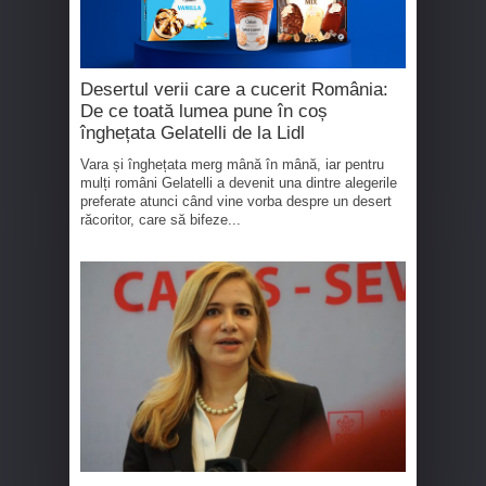
Desertul verii care a cucerit România:
De ce toată lumea pune în coș
înghețata Gelatelli de la Lidl
Vara și înghețata merg mână în mână, iar pentru
mulți români Gelatelli a devenit una dintre alegerile
preferate atunci când vine vorba despre un desert
răcoritor, care să bifeze...