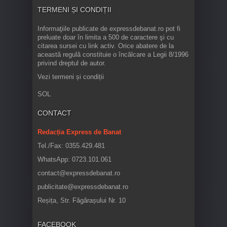
TERMENI ȘI CONDIȚII
Informaţiile publicate de expressdebanat.ro pot fi
preluate doar în limita a 500 de caractere şi cu
citarea sursei cu link activ. Orice abatere de la
această regulă constituie o încălcare a Legii 8/1996
privind dreptul de autor.
Vezi termeni și condiții
SOL
CONTACT
Redacția Express de Banat
Tel./Fax: 0355.429.481
WhatsApp: 0723.101.061
contact@expressdebanat.ro
publicitate@expressdebanat.ro
Reșița, Str. Făgărașului Nr. 10
FACEBOOK