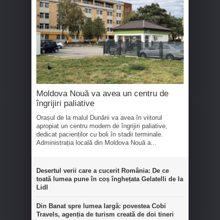
Moldova Nouă va avea un centru de
îngrijiri paliative
Orașul de la malul Dunării va avea în viitorul
apropiat un centru modern de îngrijiri paliative,
dedicat pacienților cu boli în stadii terminale.
Administrația locală din Moldova Nouă a...
Desertul verii care a cucerit România: De ce
toată lumea pune în coș înghețata Gelatelli de la
Lidl
Din Banat spre lumea largă: povestea Cobi
Travels, agenția de turism creată de doi tineri