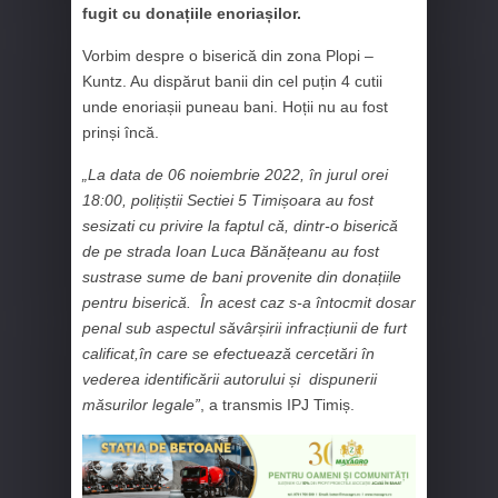
fugit cu donațiile enoriașilor.
Vorbim despre o biserică din zona Plopi –
Kuntz. Au dispărut banii din cel puțin 4 cutii
unde enoriașii puneau bani. Hoții nu au fost
prinși încă.
„La data de 06 noiembrie 2022, în jurul orei
18:00, polițiștii Sectiei 5 Timișoara au fost
sesizati cu privire la faptul că, dintr-o biserică
de pe strada Ioan Luca Bănățeanu au fost
sustrase sume de bani provenite din donațiile
pentru biserică. În acest caz s-a întocmit dosar
penal sub aspectul săvârșirii infracțiunii de furt
calificat,în care se efectuează cercetări în
vederea identificării autorului și dispunerii
măsurilor legale”
, a transmis IPJ Timiș.