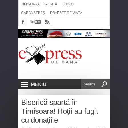
TIMIȘOARA
REȘIȚA
LUGOJ
CARANSEBEȘ
POVESTE DE VIAȚĂ
MENIU
Biserică spartă în
Timișoara! Hoții au fugit
cu donațiile