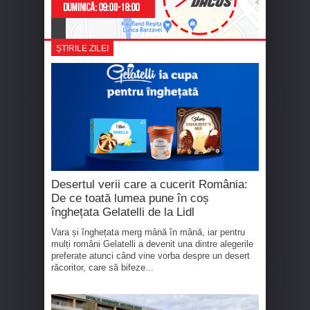
ȘTIRILE ZILEI
Desertul verii care a cucerit România:
De ce toată lumea pune în coș
înghețata Gelatelli de la Lidl
Vara și înghețata merg mână în mână, iar pentru
mulți români Gelatelli a devenit una dintre alegerile
preferate atunci când vine vorba despre un desert
răcoritor, care să bifeze...