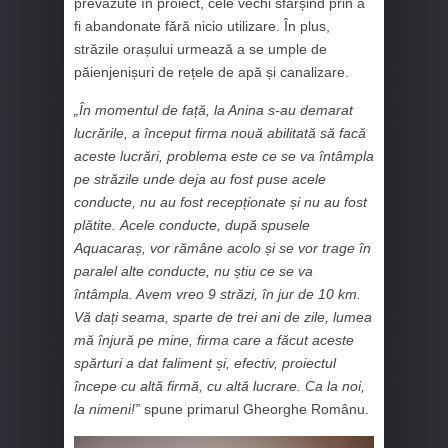
prevăzute în proiect, cele vechi sfârșind prin a
fi abandonate fără nicio utilizare. În plus,
străzile orașului urmează a se umple de
păienjenișuri de rețele de apă și canalizare.
„În momentul de față, la Anina s-au demarat
lucrările, a început firma nouă abilitată să facă
aceste lucrări, problema este ce se va întâmpla
pe străzile unde deja au fost puse acele
conducte, nu au fost recepționate și nu au fost
plătite. Acele conducte, după spusele
Aquacaraș, vor rămâne acolo și se vor trage în
paralel alte conducte, nu știu ce se va
întâmpla. Avem vreo 9 străzi, în jur de 10 km.
Vă dați seama, sparte de trei ani de zile, lumea
mă înjură pe mine, firma care a făcut aceste
spărturi a dat faliment și, efectiv, proiectul
începe cu altă firmă, cu altă lucrare. Ca la noi,
la nimeni!”
spune primarul Gheorghe Românu.