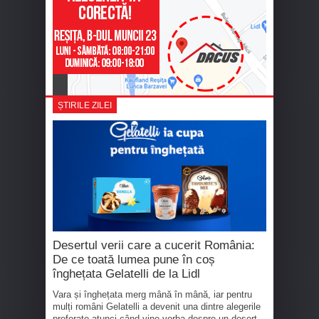
ȘTIRILE ZILEI
Desertul verii care a cucerit România:
De ce toată lumea pune în coș
înghețata Gelatelli de la Lidl
Vara și înghețata merg mână în mână, iar pentru
mulți români Gelatelli a devenit una dintre alegerile
preferate atunci când vine vorba despre un desert