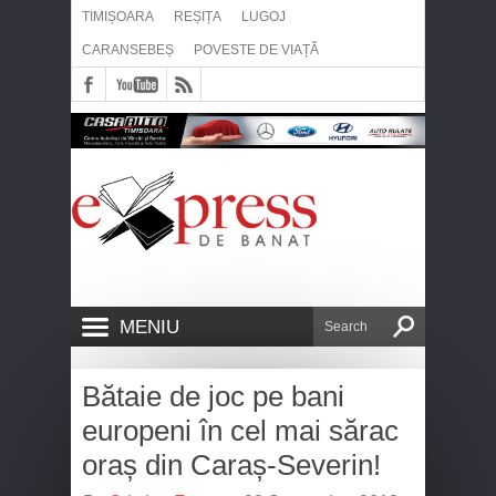
TIMIȘOARA
REȘIȚA
LUGOJ
CARANSEBEȘ
POVESTE DE VIAȚĂ
MENIU
Bătaie de joc pe bani
europeni în cel mai sărac
oraș din Caraș-Severin!