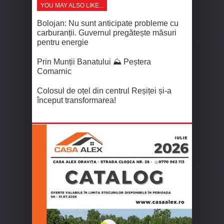
YOU MAY ALSO LIKE...
Bolojan: Nu sunt anticipate probleme cu
carburanții. Guvernul pregătește măsuri
pentru energie
Prin Munții Banatului ⛰️ Peștera
Comarnic
Colosul de oțel din centrul Reșiței și-a
început transformarea!