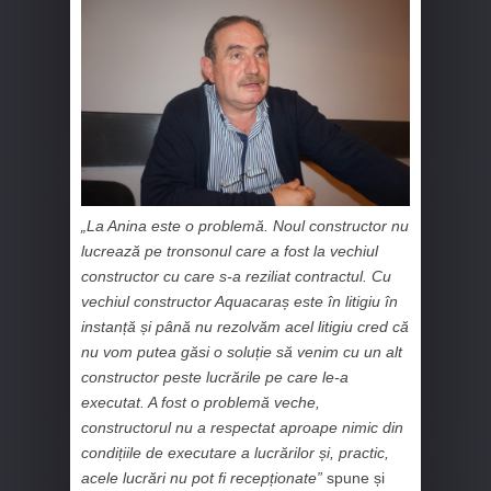
„La Anina este o problemă. Noul constructor nu
lucrează pe tronsonul care a fost la vechiul
constructor cu care s-a reziliat contractul. Cu
vechiul constructor Aquacaraș este în litigiu în
instanță și până nu rezolvăm acel litigiu cred că
nu vom putea găsi o soluție să venim cu un alt
constructor peste lucrările pe care le-a
executat. A fost o problemă veche,
constructorul nu a respectat aproape nimic din
condițiile de executare a lucrărilor și, practic,
acele lucrări nu pot fi recepționate”
spune și