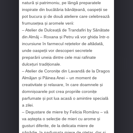
natură și patrimoniu, pe lângă preparatele
inspirate din bucătăria bănățeană, oaspeții se
pot bucura și de două ateliere care celebrează
frumusețea și aromele verii:
– Atelier de Dulceață de Trandafiri by Sănătate
din Almăj – Roxana și Petru vă vor ghida într-o
incursiune în farmecul rețetelor de altădată,
unde oaspeții vor descoperi secretele
preparării uneia dintre cele mai rafinate
dulcețuri tradiționale.
– Atelier de Coronițe din Lavandă de la Dragos
Almăjan și Pâinea Anei – un moment de
creativitate și relaxare, în care doamnele și
domnișoarele pot crea propriile coronițe
parfumate și pot lua acasă o amintire specială
a zilei.
– Degustare de miere by Felicia Românu – vă
va aștepta o selecție de mieri cu arome și
gusturi diferite, de la delicata miere de
păpădie, la parfumata miere de oțetar, dar și