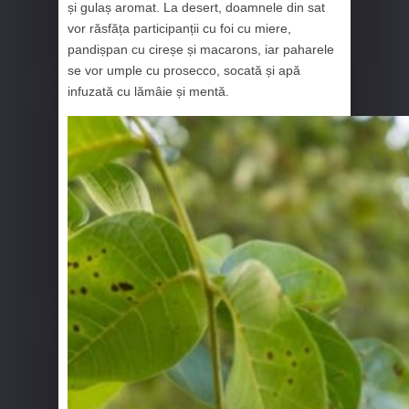
și gulaș aromat. La desert, doamnele din sat
vor răsfăța participanții cu foi cu miere,
pandișpan cu cireșe și macarons, iar paharele
se vor umple cu prosecco, socată și apă
infuzată cu lămâie și mentă.