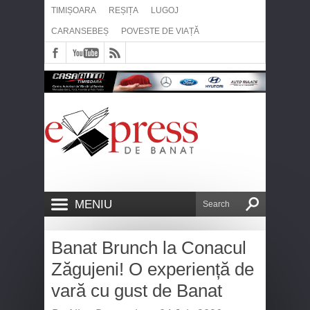
TIMIȘOARA
REȘIȚA
LUGOJ
CARANSEBEȘ
POVESTE DE VIAȚĂ
MENIU
Banat Brunch la Conacul
Zăgujeni! O experiență de
vară cu gust de Banat