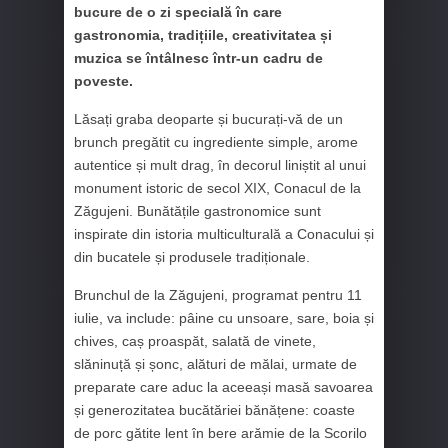
bucure de o zi specială în care
gastronomia, tradițiile, creativitatea și
muzica se întâlnesc într-un cadru de
poveste.
Lăsați graba deoparte și bucurați-vă de un
brunch pregătit cu ingrediente simple, arome
autentice și mult drag, în decorul liniștit al unui
monument istoric de secol XIX, Conacul de la
Zăgujeni. Bunătățile gastronomice sunt
inspirate din istoria multiculturală a Conacului și
din bucatele și produsele tradiționale.
Brunchul de la Zăgujeni, programat pentru 11
iulie, va include: pâine cu unsoare, sare, boia și
chives, caș proaspăt, salată de vinete,
slăninuță și șonc, alături de mălai, urmate de
preparate care aduc la aceeași masă savoarea
și generozitatea bucătăriei bănățene: coaste
de porc gătite lent în bere arămie de la Scorilo