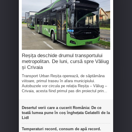
Reșița deschide drumul transportului
metropolitan. De luni, cursă spre Văliug
și Crivaia
Transport Urban Reșița operează, de săptămâna
viitoare, primul traseu în afara municipiului.
Autobuzele vor circula pe relația Reșița – Văliug –
Crivaia, acesta fiind primul pas din proiectul prin...
Desertul verii care a cucerit România: De ce
toată lumea pune în coș înghețata Gelatelli de la
Lidl
Temperaturi record, consum de apă record.