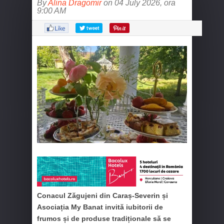
By
Alina Dragomir
on 04 July 2026, ora
9:00 AM
Conacul Zăgujeni din Caraș-Severin și
Asociația My Banat invită iubitorii de
frumos și de produse tradiționale să se