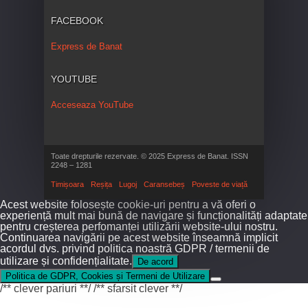
FACEBOOK
Express de Banat
YOUTUBE
Acceseaza YouTube
Toate drepturile rezervate. © 2025 Express de Banat. ISSN
2248 – 1281
Timișoara
Reșița
Lugoj
Caransebeș
Poveste de viață
Acest website folosește cookie-uri pentru a vă oferi o
experiență mult mai bună de navigare și funcționalități adaptate
pentru creșterea perfomanței utilizării website-ului nostru.
Continuarea navigării pe acest website înseamnă implicit
acordul dvs. privind politica noastră GDPR / termenii de
utilizare și confidențialitate.
De acord
Politica de GDPR, Cookies și Termeni de Utilizare
/** clever pariuri **/
/** sfarsit clever **/