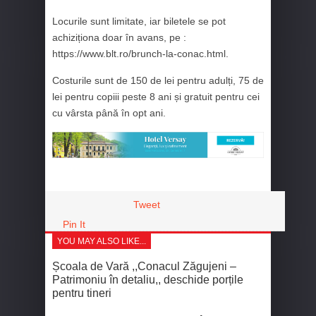
Locurile sunt limitate, iar biletele se pot
achiziționa doar în avans, pe :
https://www.blt.ro/brunch-la-conac.html.
Costurile sunt de 150 de lei pentru adulți, 75 de
lei pentru copiii peste 8 ani și gratuit pentru cei
cu vârsta până în opt ani.
Tweet
Pin It
YOU MAY ALSO LIKE...
Școala de Vară ,,Conacul Zăgujeni –
Patrimoniu în detaliu,, deschide porțile
pentru tineri