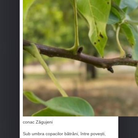
conac Zăgujeni
Sub umbra copacilor bătrâni, între povești,