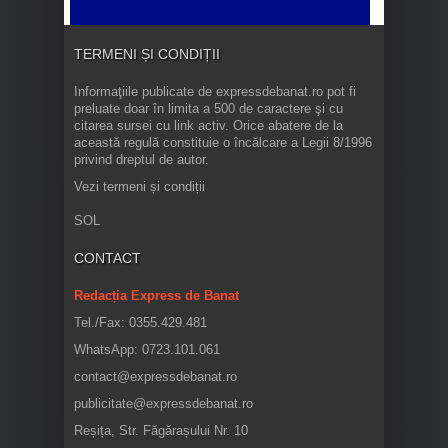
TERMENI ȘI CONDIȚII
Informaţiile publicate de expressdebanat.ro pot fi
preluate doar în limita a 500 de caractere şi cu
citarea sursei cu link activ. Orice abatere de la
această regulă constituie o încălcare a Legii 8/1996
privind dreptul de autor.
Vezi termeni și condiții
SOL
CONTACT
Redacția Express de Banat
Tel./Fax: 0355.429.481
WhatsApp: 0723.101.061
contact@expressdebanat.ro
publicitate@expressdebanat.ro
Reșița, Str. Făgărașului Nr. 10