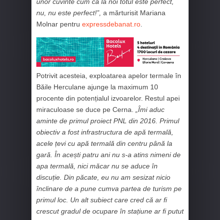
unor cuvinte cum că la noi totul este perfect,
nu, nu este perfect!”,
a mărturisit Mariana
Molnar pentru
expressdebanat.ro
.
Potrivit acesteia, exploatarea apelor termale în
Băile Herculane ajunge la maximum 10
procente din potențialul izvoarelor. Restul apei
miraculoase se duce pe Cerna.
„Îmi aduc
aminte de primul proiect PNL din 2016. Primul
obiectiv a fost infrastructura de apă termală,
acele țevi cu apă termală din centru până la
gară. În acești patru ani nu s-a atins nimeni de
apa termală, nici măcar nu se aduce în
discuție. Din păcate, eu nu am sesizat nicio
înclinare de a pune cumva partea de turism pe
primul loc. Un alt subiect care cred că ar fi
crescut gradul de ocupare în stațiune ar fi putut