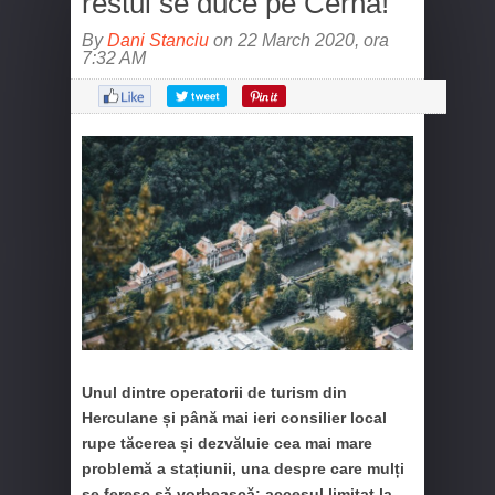
restul se duce pe Cerna!
By
Dani Stanciu
on 22 March 2020, ora
7:32 AM
Unul dintre operatorii de turism din
Herculane și până mai ieri consilier local
rupe tăcerea și dezvăluie cea mai mare
problemă a stațiunii, una despre care mulți
se feresc să vorbească: accesul limitat la