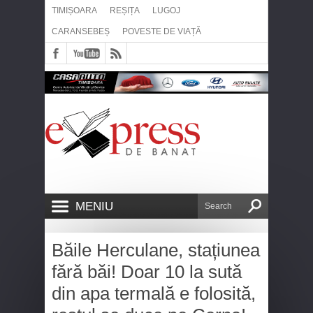
TIMIȘOARA
REȘIȚA
LUGOJ
CARANSEBEȘ
POVESTE DE VIAȚĂ
MENIU
Băile Herculane, stațiunea
fără băi! Doar 10 la sută
din apa termală e folosită,