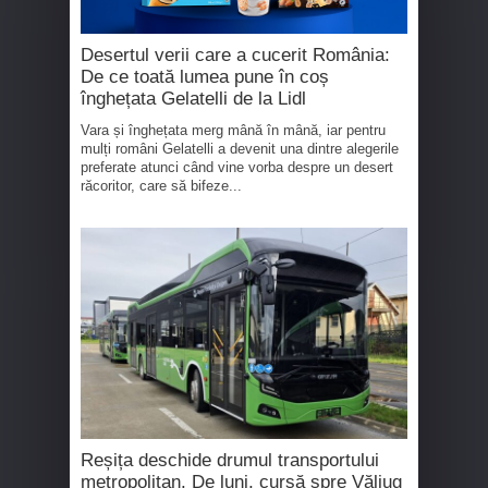
Desertul verii care a cucerit România:
De ce toată lumea pune în coș
înghețata Gelatelli de la Lidl
Vara și înghețata merg mână în mână, iar pentru
mulți români Gelatelli a devenit una dintre alegerile
preferate atunci când vine vorba despre un desert
răcoritor, care să bifeze...
Reșița deschide drumul transportului
metropolitan. De luni, cursă spre Văliug