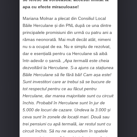
apa cu efecte miraculoase!
Mariana Molnar a plecat din Consiliul Local
Băile Herculane și din PNL după ce una dintre
principalele promisiuni din urmă cu patru ani a
rămas neonorată. Mai mult decât atât, nimeni
nu s-a ocupat de ea. Nu e simplu de rezolvat,
dar e esențială pentru ca Herculane să aibă
într-adevăr o șansă.
„Apa termală este cheia
dezvoltării la Herculane. S-a ajuns ca stațiunea
Băile Herculane să fie fără băi! Cam așa este!
Sunt investitori care ar trebui să se bucure de
tot respectul pentru ce au făcut pentru
Herculane, dar marea majoritate sunt cu circuit
închis. Probabil în Herculane sunt în jur de
5.000 de locuri de cazare. Undeva la 3.000 și
ceva sunt în zonele de locații mari. Două sau
trei pensiuni cu apă termală, iar restul sunt cu
circuit închis. Să nu ne ascundem în spatele