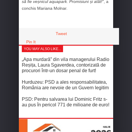
să fie veșnicul aquapark. Promisiuni și atât!”
, a
conchis Mariana Molnar.
Tweet
Pin It
YOU MAY ALSO LIKE...
„Apa murdară” din vila managerului Radio
Reșița, Laura Sgaverdea, contorizată de
procurori într-un dosar penal de furt!
Hurduzeu: PSD a ales responsabilitatea,
România are nevoie de un Guvern legitim
PSD: Pentru salvarea lui Dominic Fritz s-
au pus în pericol 771 de milioane de euro!