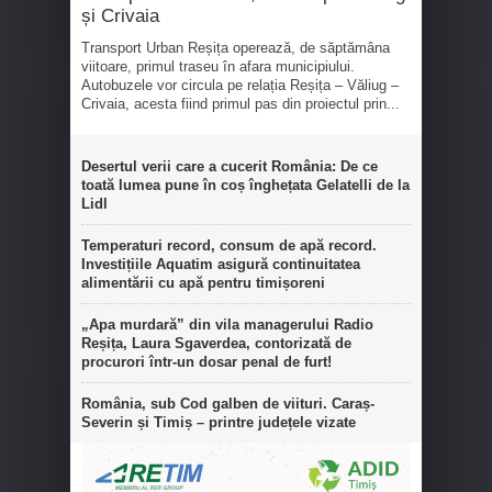
și Crivaia
Transport Urban Reșița operează, de săptămâna
viitoare, primul traseu în afara municipiului.
Autobuzele vor circula pe relația Reșița – Văliug –
Crivaia, acesta fiind primul pas din proiectul prin...
Desertul verii care a cucerit România: De ce
toată lumea pune în coș înghețata Gelatelli de la
Lidl
Temperaturi record, consum de apă record.
Investițiile Aquatim asigură continuitatea
alimentării cu apă pentru timișoreni
„Apa murdară” din vila managerului Radio
Reșița, Laura Sgaverdea, contorizată de
procurori într-un dosar penal de furt!
România, sub Cod galben de viituri. Caraș-
Severin și Timiș – printre județele vizate