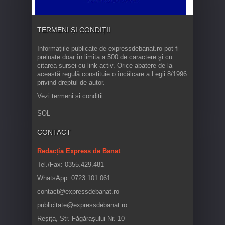
TERMENI ȘI CONDIȚII
Informaţiile publicate de expressdebanat.ro pot fi
preluate doar în limita a 500 de caractere şi cu
citarea sursei cu link activ. Orice abatere de la
această regulă constituie o încălcare a Legii 8/1996
privind dreptul de autor.
Vezi termeni și condiții
SOL
CONTACT
Redacția Express de Banat
Tel./Fax: 0355.429.481
WhatsApp: 0723.101.061
contact@expressdebanat.ro
publicitate@expressdebanat.ro
Reșița, Str. Făgărașului Nr. 10