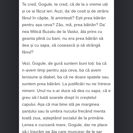
Te cred, Gogule, te cred, că de la o vreme uiți
și ce ai făcut ieri. Auzi, da’ de cosit și de strâns
fânul în căpițe, îți amintești? Ești prea bătrân
pentru așa ceva? Zău, mă, prea bătrân? Da’
nea Mitică Buzatu de la Vaslui, ăla prins cu
geanta plină cu bani, nu era prea bătrân să
dea și cu sapa, să cosească și să strângă
fânul?
Vezi, Gogule, de gură suntem buni toți: ba că
n-avem timp pentru așa ceva, ba că avem
tensiune și diabet, ba că ne doare spatele sau
suntem prea bătrâni. La justificări nu ne întrece
nimeni. Unul nu s-ar duce să dea cu sapa, că e
greu să-l bată soarele drept în creștetul
capului. Așa că mai bine stă pe marginea
șanțului sau la umbra nucului frecând menta
toată ziua, așteptând socialul de la primărie.
Lenea e cucoană mare, Gogule, dar ne place
să-i înjurăm pe ăia care muncesc de le sar