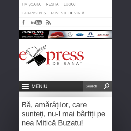
TIMIȘOARA
REȘIȚA
LUGOJ
CARANSEBEȘ
POVESTE DE VIAȚĂ
MENIU
Bă, amărâților, care
sunteți, nu-l mai bârfiți pe
nea Mitică Buzatu!