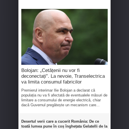
Bolojan: „Cetățenii nu vor fi
deconectați”. La nevoie, Transelectrica
va limita consumul fabricilor
Premierul interimar Ilie Bolojan a declarat că
populația nu va fi afectată de eventualele măsuri de
limitare a consumului de energie electrică, chiar
dacă Guvernul pregătește un mecanism care...
Desertul verii care a cucerit România: De ce
toată lumea pune în coș înghețata Gelatelli de la