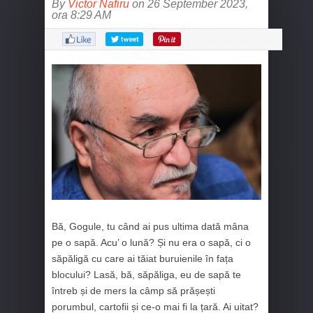
By
Victor Nafiru
on 26 September 2023,
ora 8:29 AM
Bă, Gogule, tu când ai pus ultima dată mâna
pe o sapă. Acu’ o lună? Și nu era o sapă, ci o
săpăligă cu care ai tăiat buruienile în fața
blocului? Lasă, bă, săpăliga, eu de sapă te
întreb și de mers la câmp să prășești
porumbul, cartofii și ce-o mai fi la țară. Ai uitat?