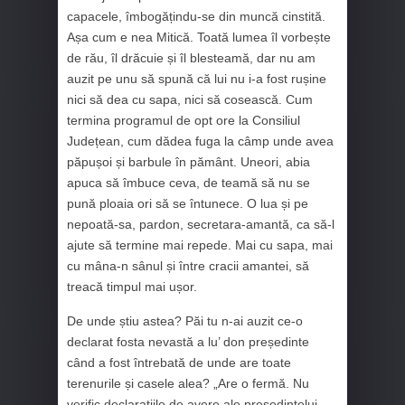
capacele, îmbogățindu-se din muncă cinstită.
Așa cum e nea Mitică. Toată lumea îl vorbește
de rău, îl drăcuie și îl blesteamă, dar nu am
auzit pe unu să spună că lui nu i-a fost rușine
nici să dea cu sapa, nici să cosească. Cum
termina programul de opt ore la Consiliul
Județean, cum dădea fuga la câmp unde avea
păpușoi și barbule în pământ. Uneori, abia
apuca să îmbuce ceva, de teamă să nu se
pună ploaia ori să se întunece. O lua și pe
nepoată-sa, pardon, secretara-amantă, ca să-l
ajute să termine mai repede. Mai cu sapa, mai
cu mâna-n sânul și între cracii amantei, să
treacă timpul mai ușor.
De unde știu astea? Păi tu n-ai auzit ce-o
declarat fosta nevastă a lu’ don președinte
când a fost întrebată de unde are toate
terenurile și casele alea? „Are o fermă. Nu
verific declarațiile de avere ale președintelui