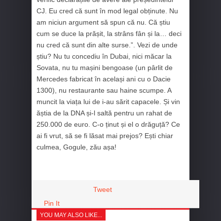
CJ. Eu cred că sunt în mod legal obținute. Nu
am niciun argument să spun că nu. Că știu
cum se duce la prășit, la strâns fân și la… deci
nu cred că sunt din alte surse.”. Vezi de unde
știu? Nu tu concediu în Dubai, nici măcar la
Sovata, nu tu mașini bengoase (un pârlit de
Mercedes fabricat în același ani cu o Dacie
1300), nu restaurante sau haine scumpe. A
muncit la viața lui de i-au sărit capacele. Și vin
ăștia de la DNA și-l saltă pentru un rahat de
250.000 de euro. C-o ținut și el o drăguță? Ce
ai fi vrut, să se fi lăsat mai prejos? Ești chiar
culmea, Gogule, zău așa!
Tweet
Pin It
YOU MAY ALSO LIKE...