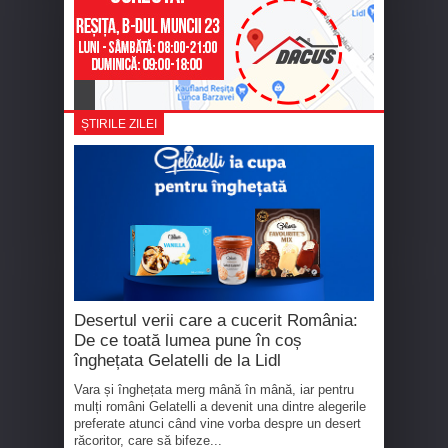
ȘTIRILE ZILEI
Desertul verii care a cucerit România:
De ce toată lumea pune în coș
înghețata Gelatelli de la Lidl
Vara și înghețata merg mână în mână, iar pentru
mulți români Gelatelli a devenit una dintre alegerile
preferate atunci când vine vorba despre un desert
răcoritor, care să bifeze...