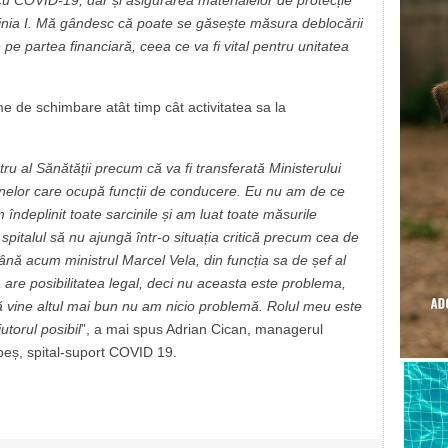
r cu COVID-19, dar și asigurarea materialelor de protecție
linia I. Mă gândesc că poate se găsește măsura deblocării
 pe partea financiară, ceea ce va fi vital pentru unitatea
e de schimbare atât timp cât activitatea sa la
stru al Sănătății precum că va fi transferată Ministerului
nelor care ocupă funcții de conducere. Eu nu am de ce
ndeplinit toate sarcinile și am luat toate măsurile
spitalul să nu ajungă într-o situația critică precum cea de
ână acum ministrul Marcel Vela, din funcția sa de șef al
 are posibilitatea legal, deci nu aceasta este problema,
 vine altul mai bun nu am nicio problemă. Rolul meu este
utorul posibil
”, a mai spus Adrian Cican, managerul
beș, spital-suport COVID 19.