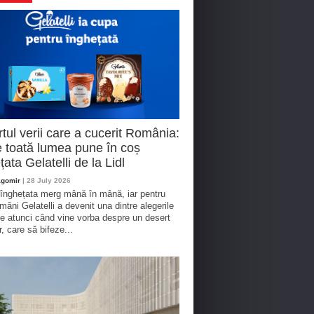
tul verii care a cucerit România:
 toată lumea pune în coș
țata Gelatelli de la Lidl
agomir
| 28 July 2026
 înghețata merg mână în mână, iar pentru
omâni Gelatelli a devenit una dintre alegerile
te atunci când vine vorba despre un desert
r, care să bifeze...