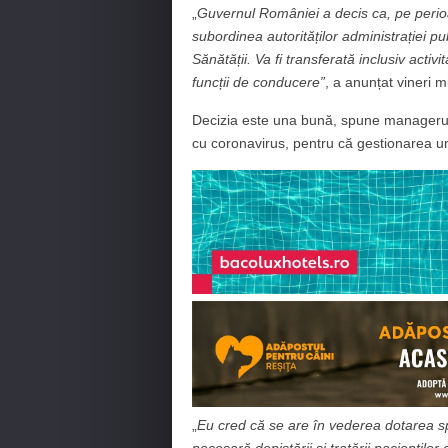
„
Guvernul României a decis ca, pe perioa
subordinea autorităților administrației pu
Sănătății. Va fi transferată inclusiv act
funcții de conducere”
, a anunțat vineri m
Decizia este una bună, spune managerul S
cu coronavirus, pentru că gestionarea uni
„
Eu cred că se are în vederea dotarea spi