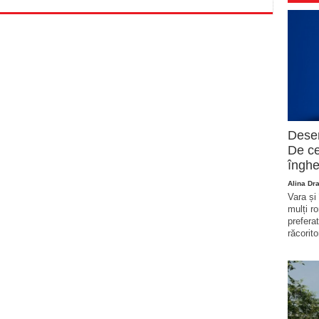
Deser
De ce
înghe
Alina Dr
Vara și
mulți r
prefera
răcorito