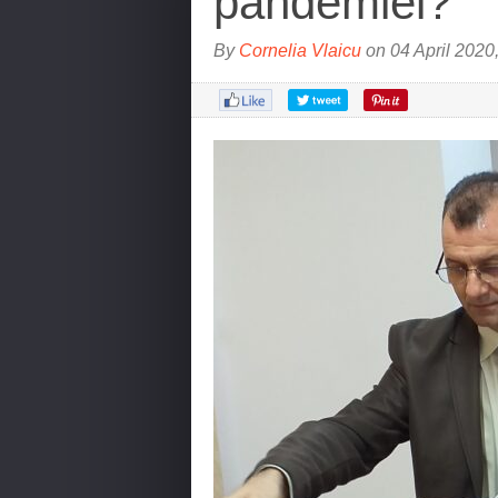
pandemiei?
By
Cornelia Vlaicu
on 04 April 2020