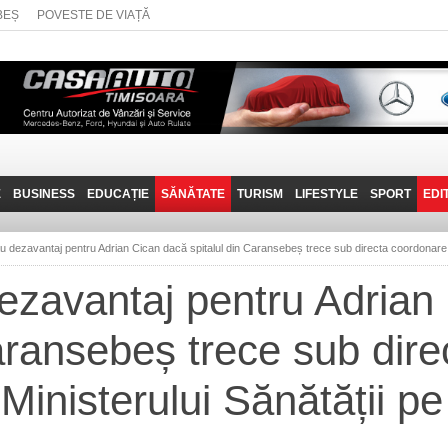
BEȘ
POVESTE DE VIAȚĂ
E
BUSINESS
EDUCAȚIE
SĂNĂTATE
TURISM
LIFESTYLE
SPORT
EDI
JOB-URI
PRIN MUNȚII
POVESTE DE VIAȚĂ
D
BANATULUI
u dezavantaj pentru Adrian Cican dacă spitalul din Caransebeș trece sub directa coordonare 
TEHNIT
VISIT CARAȘ-SEVERIN
ezavantaj pentru Adrian
FANTASTICUL BANAT
Caransebeș trece sub dire
TRAVEL VLOG
Ministerului Sănătății pe