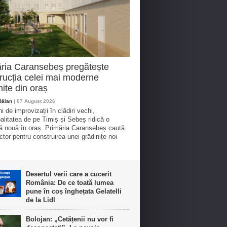
ria Caransebeș pregătește
rucția celei mai moderne
nițe din oraș
Bălan
| 07 August 2026
 de improvizații în clădiri vechi,
alitatea de pe Timiș și Sebeș ridică o
ță nouă în oraș. Primăria Caransebeș caută
ctor pentru construirea unei grădinițe noi
Desertul verii care a cucerit
România: De ce toată lumea
pune în coș înghețata Gelatelli
de la Lidl
Bolojan: „Cetățenii nu vor fi