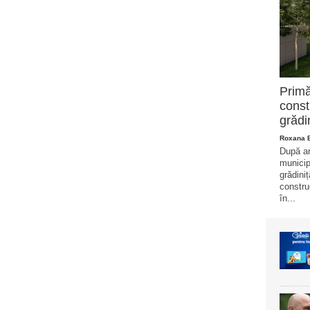
Primă
const
grădi
Roxana 
După ani
municip
grădini
constru
în...