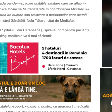
da pandemiei, toate unitățile sanitare care se aflau în
blice locale să fie transferate în coordonarea Ministerului
ivitatea de numire sau revocare a persoanelor care ocupă
inistrul Sănătății, Nelu Tătaru, citat de Mediafax.
pitalului din Caransebeș, spital-suport pentru pacienții
tății medicale va fi mai eficientă:
talelor-suport, inclusiv al nostru, cu aparatură medicală