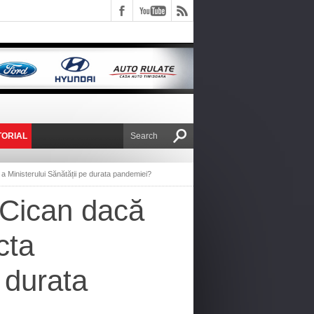
TORIAL
E VICTOR NAFIRU
a Ministerului Sănătății pe durata pandemiei?
 Cican dacă
cta
 durata