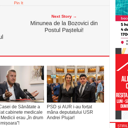
Pin It
Next Story →
Minunea de la Bozovici din
Postul Paștelui!
ul
Casei de Sănătate a
PSD și AUR i-au forțat
lat cabinete medicale
mâna deputatului USR
 Medicii erau „în drum
Andrei Plujar!
imișoara”!
ȘTIRIL