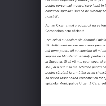
necesară depistării și tratării paciențilo
pentru personalul medical care luptă în 
conturilor spitalului sau să ne avantajeze
noastră
”.
Adrian Cican a mai precizat că nu se tem
Caransebeș este eficientă:
„
Am citit și eu declarațiile domnului mini
Sănătății numirea sau revocarea persoa
mă teme pentru că eu consider că mi-am î
impuse de Ministerul Sănătății pentru ca 
la Suceava. Și să vă mai spun ceva: și p
MAI, ar fi putut să mă schimbe pentru că
pentru că până la urmă îmi asum și dacă
să previn răspândirea epidemiei cu tot aj
spitalului Municipal de Urgență Caranse