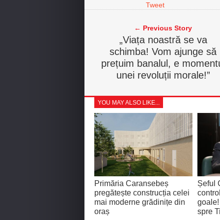
Tweet
← Previous Story
„Viața noastră se va
schimba! Vom ajunge să
prețuim banalul, e moment
unei revoluții morale!”
YOU MAY ALSO LIKE...
Primăria Caransebeș
Șeful 
pregătește construcția celei
contro
mai moderne grădinițe din
goale!
oraș
spre T