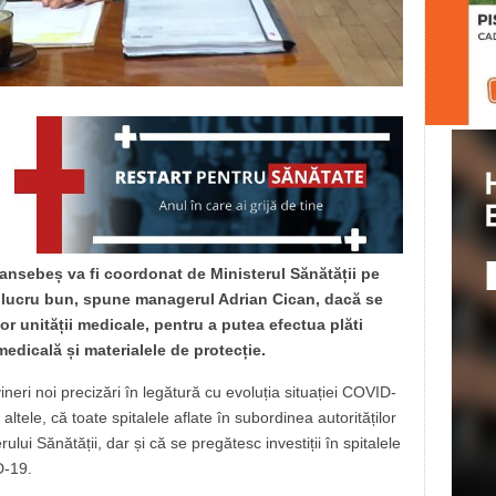
ansebeș va fi coordonat de Ministerul Sănătății pe
 lucru bun, spune managerul Adrian Cican, dacă se
r unității medicale, pentru a putea efectua plăti
medicală și materialele de protecție.
vineri noi precizări în legătură cu evoluția situației COVID-
ltele, că toate spitalele aflate în subordinea autorităților
lui Sănătății, dar și că se pregătesc investiții în spitalele
D-19.