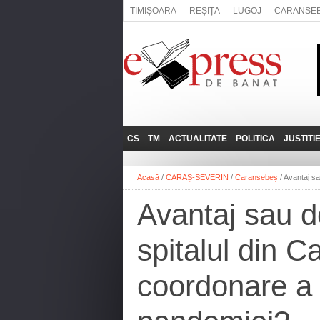
TIMIȘOARA
REȘIȚA
LUGOJ
CARANSE
CS
TM
ACTUALITATE
POLITICA
JUSTITI
REȘIȚA
LUGOJ
ADMINISTRATIE
EXPRESSLIVE
Acasă
/
CARAȘ-SEVERIN
/
Caransebeș
/
Avantaj sa
CARANSEBEȘ
TIMIȘOARA
NAȚIONAL
INTERVIURILE
EXPRESS
Avantaj sau d
ANINA
SOCIAL
BĂILE HERCULANE
UTILE
spitalul din 
BOCŞA
MOLDOVA NOUĂ
coordonare a 
ORAVIȚA
OȚELU ROŞU