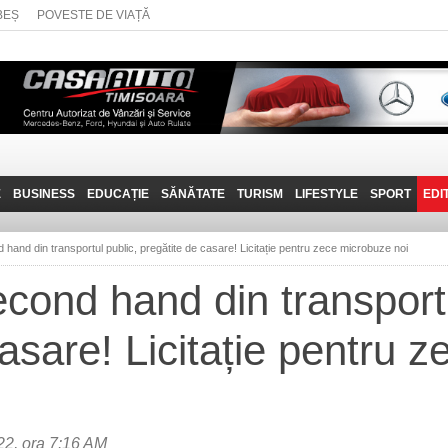
BEȘ
POVESTE DE VIAȚĂ
E
BUSINESS
EDUCAȚIE
SĂNĂTATE
TURISM
LIFESTYLE
SPORT
EDI
JOB-URI
PRIN MUNȚII
POVESTE DE VIAȚĂ
D
BANATULUI
hand din transportul public, pregătite de casare! Licitație pentru zece microbuze noi
TEHNIT
VISIT CARAȘ-SEVERIN
cond hand din transportu
FANTASTICUL BANAT
casare! Licitație pentru 
TRAVEL VLOG
2, ora 7:16 AM