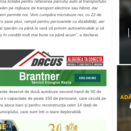
sa licitația pentru refacerea parcului auto al transportului
 axăm pe mijloace de transport electrice sau hibrid, dar
utem permite noi. Vom cumpăra microbuze noi, cu 22 de
ro șase plus, rampă pentru persoanele cu dizabilități, aer
al sperăm ca până la vară să primim autovehiculele și să
raș în condiții mult mai bune ca până acum”
, a declarat
ori este deservit de două autobuze second-hand de 50 de
 cu o capacitate de peste 150 de persoane, care circulă pe
va aloca bani și pentru reconstrucția celor 14 stații de
icipiului, care sunt într-o stare deplorabilă.