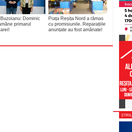
 Buzoianu: Dominic
Piața Reșița Nord a rămas
rămâne primarul
cu promisiunile. Reparațiile
arei!
anunțate au fost amânate!
ȘTIRIL