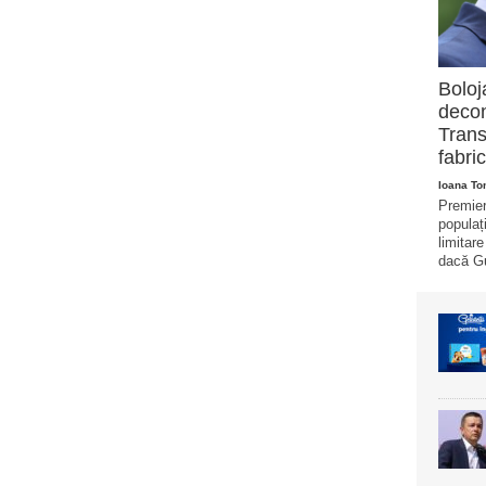
Boloj
decon
Trans
fabric
Ioana T
Premier
populaț
limitar
dacă Gu