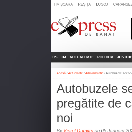
TIMIȘOARA
REȘIȚA
LUGOJ
CARANSE
CS
TM
ACTUALITATE
POLITICA
JUSTITI
REȘIȚA
LUGOJ
ADMINISTRATIE
EXPRESSLIVE
Acasă
/
Actualitate
/
Administratie
/
Autobuzele second 
CARANSEBEȘ
TIMIȘOARA
NAȚIONAL
INTERVIURILE
EXPRESS
Autobuzele se
ANINA
SOCIAL
BĂILE HERCULANE
UTILE
pregătite de 
BOCŞA
MOLDOVA NOUĂ
noi
ORAVIȚA
OȚELU ROŞU
By
Viorel Dumitru
on 05 January 202