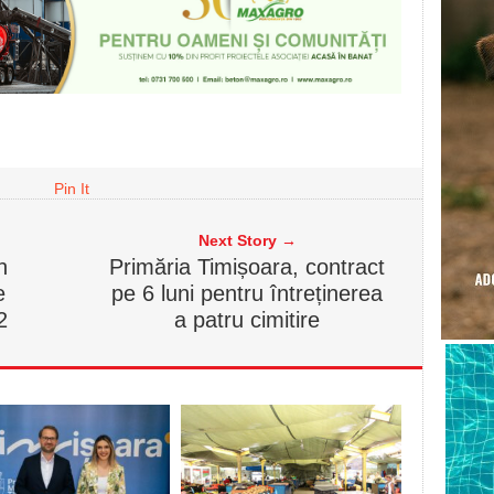
Pin It
Next Story →
n
Primăria Timișoara, contract
e
pe 6 luni pentru întreținerea
2
a patru cimitire