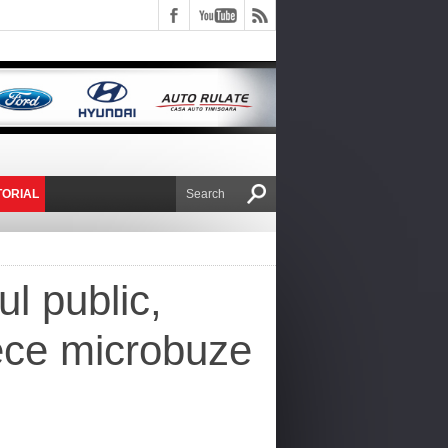
TORIAL
E VICTOR NAFIRU
l public,
zece microbuze