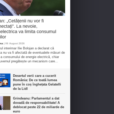
an: „Cetățenii nu vor fi
ectați”. La nevoie,
electrica va limita consumul
ilor
oma
| 06 August 2026
ul interimar Ilie Bolojan a declarat că
ia nu va fi afectată de eventualele măsuri de
e a consumului de energie electrică, chiar
vernul pregătește un mecanism care...
Desertul verii care a cucerit
România: De ce toată lumea
pune în coș înghețata Gelatelli
de la Lidl
Grindeanu: Parlamentul a dat
dovadă de responsabilitate! A
deblocat peste 22 de miliarde de
euro