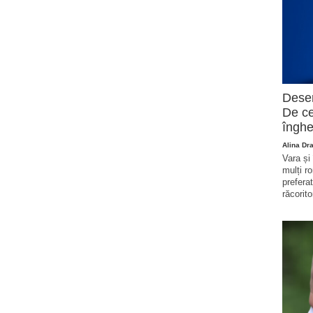
Deser
De ce
înghe
Alina Dr
Vara și
mulți r
prefera
răcorito