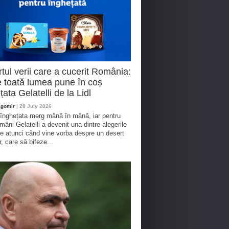
tul verii care a cucerit România:
 toată lumea pune în coș
țata Gelatelli de la Lidl
agomir
| 28 July 2026
 înghețata merg mână în mână, iar pentru
omâni Gelatelli a devenit una dintre alegerile
te atunci când vine vorba despre un desert
r, care să bifeze...