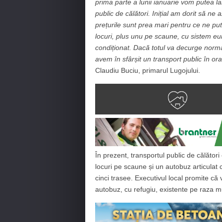
prima parte a lunii ianuarie vom putea lan
public de călători. Inițial am dorit să ne
prețurile sunt prea mari pentru ce ne p
locuri, plus unu pe scaune, cu sistem eu
condiționat. Dacă totul va decurge norm
avem în sfârșit un transport public în o
Claudiu Buciu, primarul Lugojului.
În prezent, transportul public de călăt
locuri pe scaune și un autobuz articulat
cinci trasee. Executivul local promite că 
autobuz, cu refugiu, existente pe raza mun