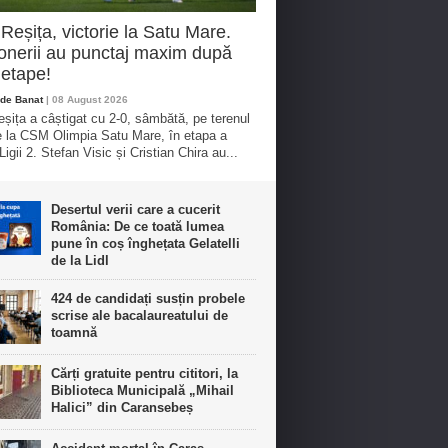
eșița, victorie la Satu Mare.
nerii au punctaj maxim după
etape!
de Banat
| 08 August 2026
ița a câștigat cu 2-0, sâmbătă, pe terenul
e la CSM Olimpia Satu Mare, în etapa a
igii 2. Stefan Visic și Cristian Chira au...
Desertul verii care a cucerit
România: De ce toată lumea
pune în coș înghețata Gelatelli
de la Lidl
424 de candidați susțin probele
scrise ale bacalaureatului de
toamnă
Cărți gratuite pentru cititori, la
Biblioteca Municipală „Mihail
Halici” din Caransebeș