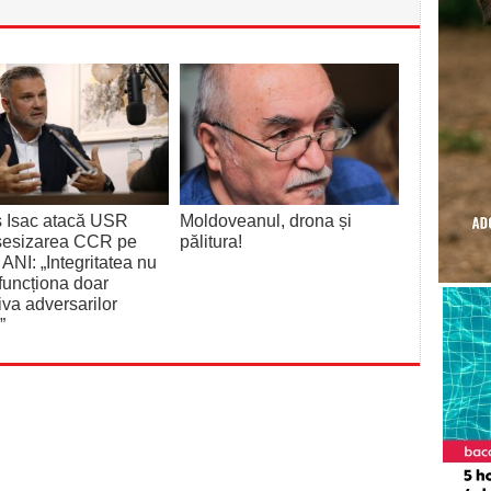
s Isac atacă USR
Moldoveanul, drona și
sesizarea CCR pe
pălitura!
ANI: „Integritatea nu
funcționa doar
iva adversarilor
”