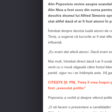
Alin Popoviciu revine asupra scandalu
Alin Nica a fost scos din cursa pentr
deschis drumul lui Alfred Simonis spr
stat altfel dacă el ar fi fost atunci în p
Întrebat despre decizia luată atunci de 
Timiș, a sugerat că lucrurile ar fi stat dife
influență.
„Eu eram dat afară atunci. Dacă eram eu
Mai mult, întrebat direct dacă l-ar fi su
venit cu o nouă săgeată către fostul lid
partid, sigur nu i se întâmpla asta. Vă g
CITEȘTE ȘI: PNL Timiș îl vrea înapoi p
fost „executat politic”
Popoviciu a vorbit și despre viitorul poli
„O să facem o prezentare a candidaților n