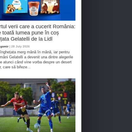
tul verii care a cucerit România:
 toată lumea pune în coș
țata Gelatelli de la Lidl
agomir
| 28 July 2026
 înghețata merg mână în mână, iar pentru
omâni Gelatelli a devenit una dintre alegerile
te atunci când vine vorba despre un desert
r, care să bifeze...