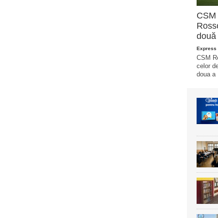
CSM R
Rosso
două 
Express 
CSM Reș
celor d
doua a L