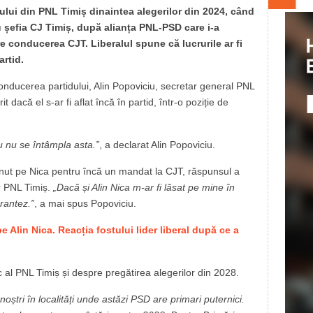
lui din PNL Timiș dinaintea alegerilor din 2024, când
u șefia CJ Timiș, după alianța PNL-PSD care i-a
e conducerea CJT. Liberalul spune că lucrurile ar fi
artid.
conducerea partidului, Alin Popoviciu, secretar general PNL
rit dacă el s-ar fi aflat încă în partid, într-o poziție de
 nu se întâmpla asta.”
, a declarat Alin Popoviciu.
sținut pe Nica pentru încă un mandat la CJT, răspunsul a
er PNL Timiș.
„Dacă și Alin Nica m-ar fi lăsat pe mine în
arantez.”
, a mai spus Popoviciu.
e Alin Nica. Reacția fostului lider liberal după ce a
tic al PNL Timiș și despre pregătirea alegerilor din 2028.
oștri în localități unde astăzi PSD are primari puternici.