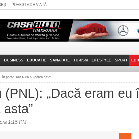
BEȘ
POVESTE DE VIAȚĂ
E
BUSINESS
EDUCAȚIE
SĂNĂTATE
TURISM
LIFESTYLE
SPORT
EDI
JOB-URI
PRIN MUNȚII
POVESTE DE VIAȚĂ
D
BANATULUI
în partid, Alin Nica nu pățea asta”
TEHNIT
VISIT CARAȘ-SEVERIN
u (PNL): „Dacă eram eu în
FANTASTICUL BANAT
 asta”
TRAVEL VLOG
ora 1:15 PM