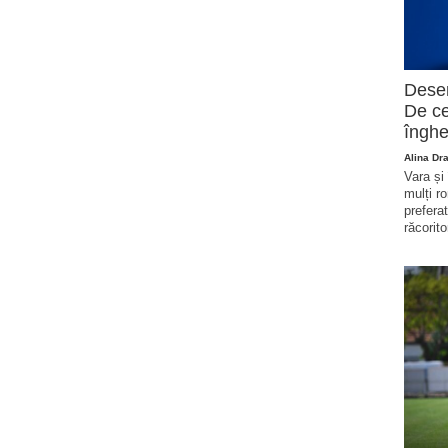
Deser
De ce
înghe
Alina Dr
Vara și
mulți r
prefera
răcorito