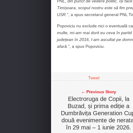
PNL, din punct de vedere politic, își fac
Timișoara, scopul nostru este să fim preg
USR.”
, a spus secretarul general PNL Ti
Popoviciu nu exclude nici o eventuală ca
multe, mi-am mai dorit eu ceva în partid ș
județean în 2016, l-am ascultat pe dom
afară.
”
, a spus Popoviciu.
Tweet
← Previous Story
Electroruga de Copii, la
Buzad, și prima ediție a
Dumbrăvița Generation Cu
două evenimente de nerata
în 29 mai – 1 iunie 2026.