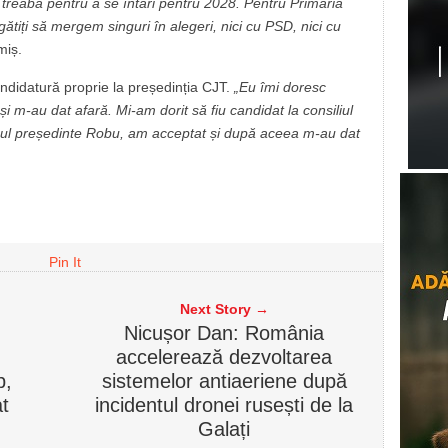
e treaba pentru a se întări pentru 2028. Pentru Primăria
ătiți să mergem singuri în alegeri, nici cu PSD, nici cu
miș.
ndidatură proprie la președinția CJT.
„Eu îmi doresc
i m-au dat afară. Mi-am dorit să fiu candidat la consiliul
nul președinte Robu, am acceptat și după aceea m-au dat
Pin It
Next Story →
Nicușor Dan: România
accelerează dezvoltarea
p,
sistemelor antiaeriene după
t
incidentul dronei rusești de la
Galați