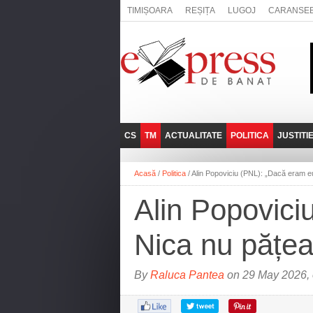
TIMIȘOARA
REȘIȚA
LUGOJ
CARANSE
CS
TM
ACTUALITATE
POLITICA
JUSTITI
REȘIȚA
LUGOJ
ADMINISTRATIE
EXPRESSLIVE
Acasă
/
Politica
/
Alin Popoviciu (PNL): „Dacă eram eu 
CARANSEBEȘ
TIMIȘOARA
NAȚIONAL
INTERVIURILE
EXPRESS
Alin Popovici
ANINA
SOCIAL
BĂILE HERCULANE
UTILE
Nica nu pățea
BOCŞA
MOLDOVA NOUĂ
By
Raluca Pantea
on 29 May 2026, 
ORAVIȚA
OȚELU ROŞU