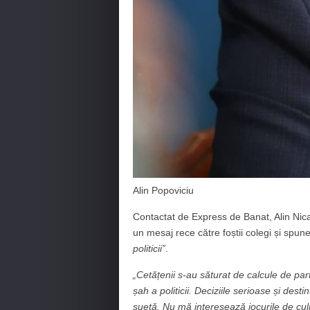
Alin Popoviciu
Contactat de Express de Banat, Alin Nica
un mesaj rece către foștii colegi și spun
politicii”
.
„Cetățenii s-au săturat de calcule de part
șah a politicii. Deciziile serioase și dest
șuetă. Nu mă interesează jocurile de culis