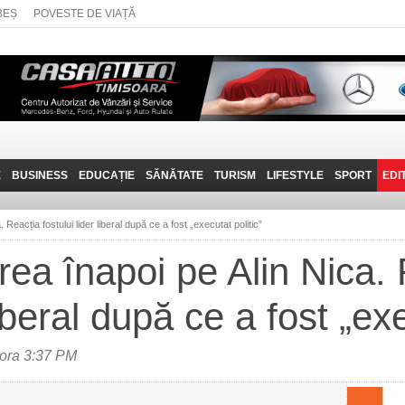
BEȘ
POVESTE DE VIAȚĂ
E
BUSINESS
EDUCAȚIE
SĂNĂTATE
TURISM
LIFESTYLE
SPORT
EDI
JOB-URI
PRIN MUNȚII
POVESTE DE VIAȚĂ
D
BANATULUI
 Reacția fostului lider liberal după ce a fost „executat politic”
TEHNIT
VISIT CARAȘ-SEVERIN
rea înapoi pe Alin Nica.
FANTASTICUL BANAT
liberal după ce a fost „exe
TRAVEL VLOG
ora 3:37 PM