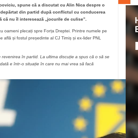
poviciu, spune că a discutat cu Alin Nica despre o
 îndepărtat din partid după conflictul cu conducerea
 că nu îl interesează „jocurile de culise”.
cu oameni plecați spre Forța Dreptei. Printre numele pe
se află și fostul președinte al CJ Timiș și ex-lider PNL
e revenirea în partid. La ultima discuție a spus că o să se
ă e într-o situație în care nu mai vrea să facă