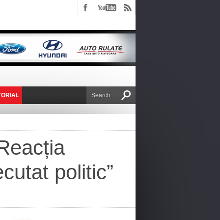
TORIAL
E VICTOR NAFIRU
 Reacția
cutat politic”