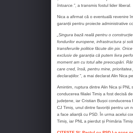
întoarce.
”
, a transmis fostul lider liberal.
Nica a afirmat că o eventuală revenire în
garanții pentru proiecte administrative c
„Singura bază reală pentru o construcție
fondurilor europene, infrastructura și solu
transferurile politice făcute din pix. Ori
exclusiv de garanția că putem livra perf
moment am cu totul alte preocupări. Răm
care cred, însă, pentru mine, prioritatea
declarațiilor.”
, a mai declarat Alin Nica 
Amintim, ruptura dintre Alin Nica și PNL 
conducerea filialei Timiș a fost decisă de
județene, iar Cristian Bușoi conducerea
CJ Timiș, unul dintre favoriții pentru un
a face alianță cu PSD. În urma acelui con
Timiș, iar PNL a pierdut și Primăria Timi
CITEȘTE ȘI: Pactul cu PSD l-a scos p