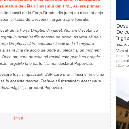
 alături de călăii Timișului din PNL, azi era primar”
ilieri locali de la Forța Dreptei din județ au discutat deja
isponibilitatea de a reveni în organizațiile liberale.
Deser
 locali de la Forța Dreptei, din județ. Noi am discutat cu
De ce
ntegrați în organizațiile noastre de acolo. Aș vrea să dau
înghe
orța Dreptei și către consilierii locali de la Timișoara –
Alina Dr
os și să revină de acolo de unde au plecat. E un moment
Vara și
mulți r
. Orice om care dorește să revină este primit cu brațele
prefera
săm orgoliile la o parte.”
, a mai declarat Popoviciu.
răcorito
espre foști simpatizanți USR care s-ar fi înscris, în ultima
t să ia această decizie. Trebuie să fructificăm acest val și
 dezamăgiți.”,
a precizat Popoviciu.
Pin It