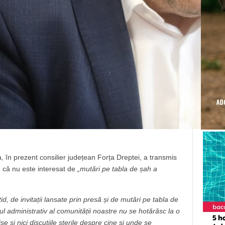
, în prezent consilier județean Forța Dreptei, a transmis
e că nu este interesat de
„mutări pe tabla de șah a
id, de invitații lansate prin presă și de mutări pe tabla de
inul administrativ al comunității noastre nu se hotărăsc la o
e și nici discuțiile sterile despre cine și unde se