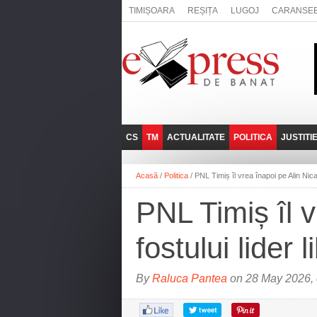
TIMIȘOARA
REȘIȚA
LUGOJ
CARANSE
CS
TM
ACTUALITATE
POLITICA
JUSTITI
REȘIȚA
LUGOJ
ADMINISTRATIE
EXPRESSLIVE
Acasă
/
Politica
/
PNL Timiș îl vrea înapoi pe Alin Nica.
CARANSEBEȘ
TIMIȘOARA
NAȚIONAL
INTERVIURILE
EXPRESS
PNL Timiș îl v
ANINA
SOCIAL
BĂILE HERCULANE
UTILE
fostului lider 
BOCŞA
MOLDOVA NOUĂ
By
Raluca Pantea
on 28 May 2026, 
ORAVIȚA
OȚELU ROŞU