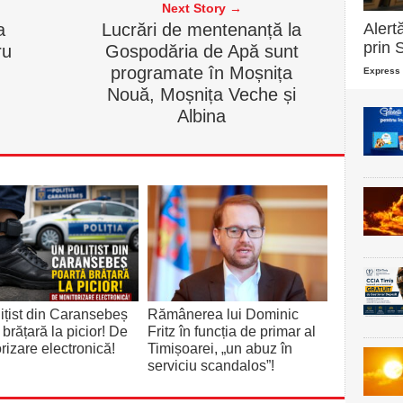
Next Story →
Alert
a
Lucrări de mentenanță la
prin 
ru
Gospodăria de Apă sunt
programate în Moșnița
Express 
Nouă, Moșnița Veche și
Albina
ițist din Caransebeș
Rămânerea lui Dominic
 brățară la picior! De
Fritz în funcția de primar al
rizare electronică!
Timișoarei, „un abuz în
serviciu scandalos”!