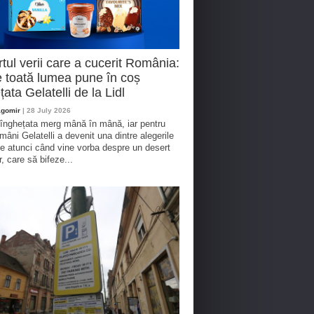
tul verii care a cucerit România:
 toată lumea pune în coș
țata Gelatelli de la Lidl
agomir
| 28 July 2026
 înghețata merg mână în mână, iar pentru
omâni Gelatelli a devenit una dintre alegerile
te atunci când vine vorba despre un desert
r, care să bifeze...