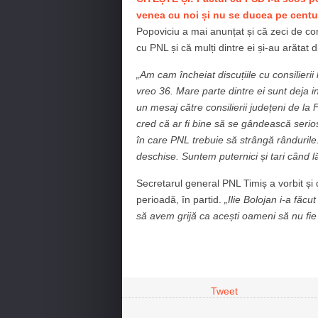
venea cu noi și nu se ducea pe centură
Popoviciu a mai anunțat și că zeci de cons
cu PNL și că mulți dintre ei și-au arătat d
„Am cam încheiat discuțiile cu consilierii
vreo 36. Mare parte dintre ei sunt deja i
un mesaj către consilierii județeni de la F
cred că ar fi bine să se gândească seri
în care PNL trebuie să strângă rândurile
deschise. Suntem puternici și tari când lă
Secretarul general PNL Timiș a vorbit și d
perioadă, în partid.
„Ilie Bolojan i-a făcu
să avem grijă ca acești oameni să nu fie
Tweet