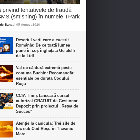
ă privind tentativele de fraudă
SMS (smishing) în numele TPark
de Banat
| 05 August 2026
Desertul verii care a cucerit
România: De ce toată lumea
pune în coș înghețata Gelatelli
de la Lidl
Val de căldură extremă peste
comuna Buchin: Recomandări
esențiale pe durata Codului
Roșu
CCIA Timiș lansează cursul
autorizat GRATUIT de Gestionar
Depozit prin proiectul „Rețea de
Succes”
Atenție la caniculă: Trei zile de
foc sub Cod Roșu în Ticvaniu
Mare