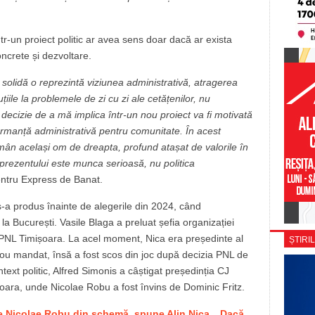
tr-un proiect politic ar avea sens doar dacă ar exista
oncrete și dezvoltare.
 solidă o reprezintă viziunea administrativă, atragerea
țiile la problemele de zi cu zi ale cetățenilor, nu
ce decizie de a mă implica într-un nou proiect va fi motivată
ormanță administrativă pentru comunitate. În acest
ân același om de dreapta, profund atașat de valorile în
 prezentului este munca serioasă, nu politica
pentru Express de Banat.
s-a produs înainte de alegerile din 2024, când
 la București. Vasile Blaga a preluat șefia organizației
 PNL Timișoara. La acel moment, Nica era președinte al
ȘTIRIL
 nou mandat, însă a fost scos din joc după decizia PNL de
text politic, Alfred Simonis a câștigat președinția CJ
șoara, unde Nicolae Robu a fost învins de Dominic Fritz.
e Nicolae Robu din schemă, spune Alin Nica. „Dacă