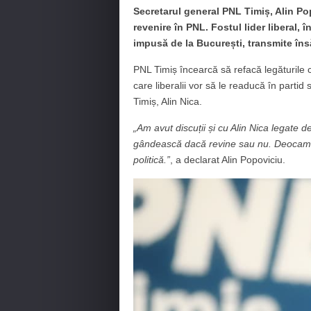
Secretarul general PNL Timiș, Alin Po
revenire în PNL. Fostul lider liberal,
impusă de la București, transmite însă
PNL Timiș încearcă să refacă legăturile 
care liberalii vor să le readucă în partid 
Timiș, Alin Nica.
„Am avut discuții și cu Alin Nica legate d
gândească dacă revine sau nu. Deocamdat
politică.”
, a declarat Alin Popoviciu.