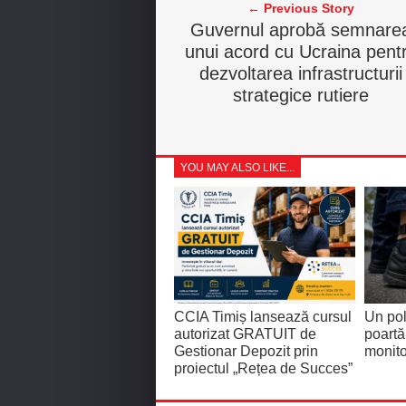
← Previous Story
Guvernul aprobă semnare
unui acord cu Ucraina pent
dezvoltarea infrastructurii
strategice rutiere
YOU MAY ALSO LIKE...
CCIA Timiș lansează cursul
Un pol
autorizat GRATUIT de
poartă
Gestionar Depozit prin
monito
proiectul „Rețea de Succes”