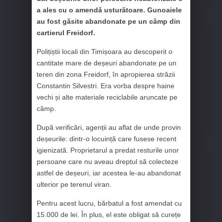
a ales cu o amendă usturătoare. Gunoaiele
au fost găsite abandonate pe un câmp din
cartierul Freidorf.
Polițiștii locali din Timișoara au descoperit o
cantitate mare de deșeuri abandonate pe un
teren din zona Freidorf, în apropierea străzii
Constantin Silvestri. Era vorba despre haine
vechi și alte materiale reciclabile aruncate pe
câmp.
După verificări, agenții au aflat de unde provin
deșeurile: dintr-o locuință care fusese recent
igienizată. Proprietarul a predat resturile unor
persoane care nu aveau dreptul să colecteze
astfel de deșeuri, iar acestea le-au abandonat
ulterior pe terenul viran.
Pentru acest lucru, bărbatul a fost amendat cu
15.000 de lei. În plus, el este obligat să curețe