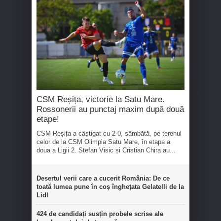
CSM Reșița, victorie la Satu Mare.
Rossonerii au punctaj maxim după două
etape!
CSM Reșița a câștigat cu 2-0, sâmbătă, pe terenul
celor de la CSM Olimpia Satu Mare, în etapa a
doua a Ligii 2. Stefan Visic și Cristian Chira au...
Desertul verii care a cucerit România: De ce
toată lumea pune în coș înghețata Gelatelli de la
Lidl
424 de candidați susțin probele scrise ale