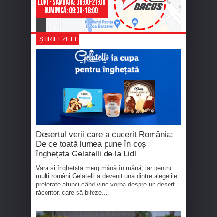
ȘTIRILE ZILEI
Desertul verii care a cucerit România:
De ce toată lumea pune în coș
înghețata Gelatelli de la Lidl
Vara și înghețata merg mână în mână, iar pentru
mulți români Gelatelli a devenit una dintre alegerile
preferate atunci când vine vorba despre un desert
răcoritor, care să bifeze...