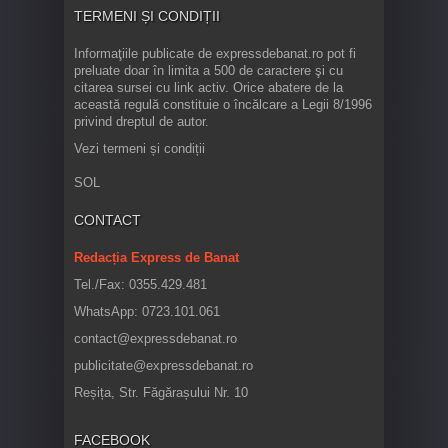
TERMENI ȘI CONDIȚII
Informaţiile publicate de expressdebanat.ro pot fi
preluate doar în limita a 500 de caractere şi cu
citarea sursei cu link activ. Orice abatere de la
această regulă constituie o încălcare a Legii 8/1996
privind dreptul de autor.
Vezi termeni și condiții
SOL
CONTACT
Redacția Express de Banat
Tel./Fax: 0355.429.481
WhatsApp: 0723.101.061
contact@expressdebanat.ro
publicitate@expressdebanat.ro
Reșița, Str. Făgărașului Nr. 10
FACEBOOK