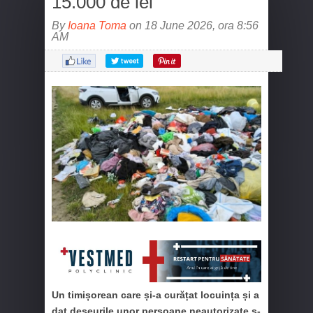
15.000 de lei
By
Ioana Toma
on 18 June 2026, ora 8:56
AM
Un timișorean care și-a curățat locuința și a
dat deșeurile unor persoane neautorizate s-