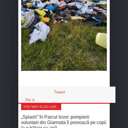
Tweet
Pin It
YOU MAY ALSO LIKE...
„Splash” în Parcul Izvor: pompierii
voluntari din Giarmata îi provoacă pe copii
la o bătaie cu apă