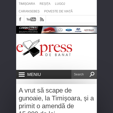
TIMIȘOARA
REȘIȚA
LUGOJ
CARANSEBEȘ
POVESTE DE VIAȚĂ
MENIU
A vrut să scape de
gunoaie, la Timișoara, și a
primit o amendă de