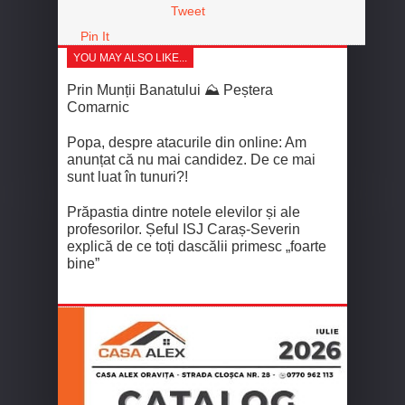
Tweet
Pin It
YOU MAY ALSO LIKE...
Prin Munții Banatului ⛰️ Peștera
Comarnic
Popa, despre atacurile din online: Am
anunțat că nu mai candidez. De ce mai
sunt luat în tunuri?!
Prăpastia dintre notele elevilor și ale
profesorilor. Șeful ISJ Caraș-Severin
explică de ce toți dascălii primesc „foarte
bine”