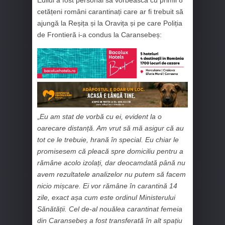
cetățeni români carantinați care ar fi trebuit să
ajungă la Reșița și la Oravița și pe care Poliția
de Frontieră i-a condus la Caransebeș:
„
Eu am stat de vorbă cu ei, evident la o
oarecare distanță. Am vrut să mă asigur că au
tot ce le trebuie, hrană în special. Eu chiar le
promisesem că pleacă spre domiciliu pentru a
rămâne acolo izolați, dar deocamdată până nu
avem rezultatele analizelor nu putem să facem
nicio mișcare. Ei vor rămâne în carantină 14
zile, exact așa cum este ordinul Ministerului
Sănătății. Cel de-al nouălea carantinat femeia
din Caransebeș a fost transferată în alt spațiu