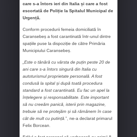
care s-a întors ieri din Italia și care a fost
escortată de Poliție la Spitalul Municipal de
Urgență.
Conform procedurii femeia domiciliată în
Caransebeș a fost carantinată într-unul dintre
spațiile puse la dispoziție de către Primăria
Municipiului Caransebeș.
„Este o tânără cu vârsta de puțin peste 20 de
ani care s-a întors singură din Italia cu
autoturismul proprietate personală. A fost
condusă la spital și după toată procedura
standard a fost carantinată. Eu fac un apel la
înțelegere și responsabilitate. Este important
să nu creeăm panică, isterii prin magazine,
trebuie să ne protejăm și să rămânem în case
cât de mult cu putință.
”, ne-a declarat primarul
Felix Borcean.
Edilul a fost personal să vorbească cu primii 8