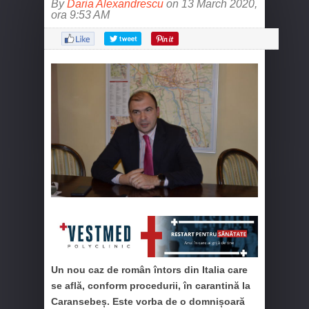
By
Daria Alexandrescu
on 13 March 2020,
ora 9:53 AM
Un nou caz de român întors din Italia care
se află, conform procedurii, în carantină la
Caransebeș. Este vorba de o domnișoară