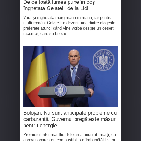
De ce toată lumea pune în coș
înghețata Gelatelli de la Lidl
Vara și înghețata merg mână în mână, iar pentru
mulți români Gelatelli a devenit una dintre alegerile
preferate atunci când vine vorba despre un desert
răcoritor, care să bifeze...
Bolojan: Nu sunt anticipate probleme cu
carburanții. Guvernul pregătește măsuri
pentru energie
Premierul interimar Ilie Bolojan a anunțat, marți, că
aprovizionarea cu combustibil s-a îmbunătățit și nu