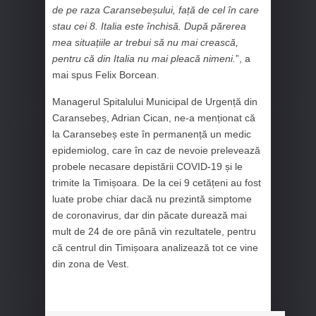
de pe raza Caransebeșului, față de cel în care
stau cei 8. Italia este închisă. După părerea
mea situațiile ar trebui să nu mai crească,
pentru că din Italia nu mai pleacă nimeni.
”, a
mai spus Felix Borcean.
Managerul Spitalului Municipal de Urgență din
Caransebeș, Adrian Cican, ne-a menționat că
la Caransebeș este în permanență un medic
epidemiolog, care în caz de nevoie prelevează
probele necasare depistării COVID-19 și le
trimite la Timișoara. De la cei 9 cetățeni au fost
luate probe chiar dacă nu prezintă simptome
de coronavirus, dar din păcate durează mai
mult de 24 de ore până vin rezultatele, pentru
că centrul din Timișoara analizează tot ce vine
din zona de Vest.