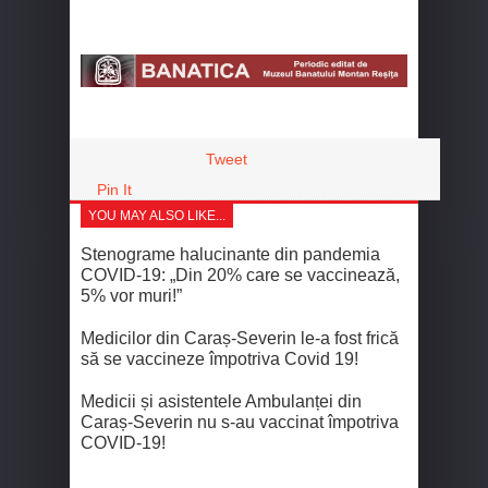
Tweet
Pin It
YOU MAY ALSO LIKE...
Stenograme halucinante din pandemia
COVID-19: „Din 20% care se vaccinează,
5% vor muri!”
Medicilor din Caraș-Severin le-a fost frică
să se vaccineze împotriva Covid 19!
Medicii și asistentele Ambulanței din
Caraș-Severin nu s-au vaccinat împotriva
COVID-19!