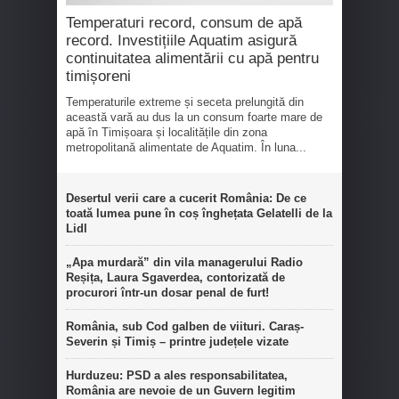
Temperaturi record, consum de apă
record. Investițiile Aquatim asigură
continuitatea alimentării cu apă pentru
timișoreni
Temperaturile extreme și seceta prelungită din
această vară au dus la un consum foarte mare de
apă în Timișoara și localitățile din zona
metropolitană alimentate de Aquatim. În luna...
Desertul verii care a cucerit România: De ce
toată lumea pune în coș înghețata Gelatelli de la
Lidl
„Apa murdară” din vila managerului Radio
Reșița, Laura Sgaverdea, contorizată de
procurori într-un dosar penal de furt!
România, sub Cod galben de viituri. Caraș-
Severin și Timiș – printre județele vizate
Hurduzeu: PSD a ales responsabilitatea,
România are nevoie de un Guvern legitim