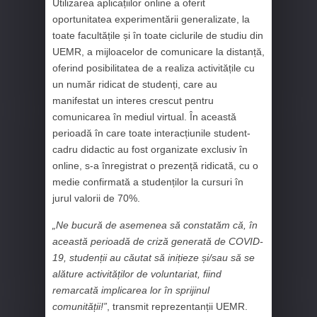
Utilizarea aplicațiilor online a oferit
oportunitatea experimentării generalizate, la
toate facultățile și în toate ciclurile de studiu din
UEMR, a mijloacelor de comunicare la distanță,
oferind posibilitatea de a realiza activitățile cu
un număr ridicat de studenți, care au
manifestat un interes crescut pentru
comunicarea în mediul virtual. În această
perioadă în care toate interacțiunile student-
cadru didactic au fost organizate exclusiv în
online, s-a înregistrat o prezență ridicată, cu o
medie confirmată a studenților la cursuri în
jurul valorii de 70%.
„Ne bucură de asemenea să constatăm că, în
această perioadă de criză generată de COVID-
19, studenții au căutat să inițieze și/sau să se
alăture activităților de voluntariat, fiind
remarcată implicarea lor în sprijinul
comunității!”
, transmit reprezentanții UEMR.