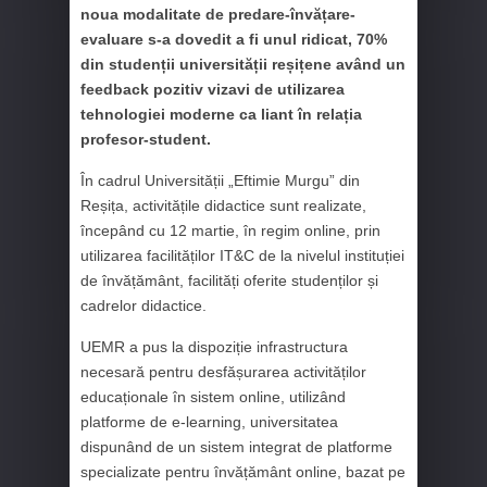
noua modalitate de predare-învățare-
evaluare s-a dovedit a fi unul ridicat, 70%
din studenții universității reșițene având un
feedback pozitiv vizavi de utilizarea
tehnologiei moderne ca liant în relația
profesor-student.
În cadrul Universității „Eftimie Murgu” din
Reșița, activitățile didactice sunt realizate,
începând cu 12 martie, în regim online, prin
utilizarea facilităților IT&C de la nivelul instituției
de învățământ, facilități oferite studenților și
cadrelor didactice.
UEMR a pus la dispoziție infrastructura
necesară pentru desfășurarea activităților
educaționale în sistem online, utilizând
platforme de e-learning, universitatea
dispunând de un sistem integrat de platforme
specializate pentru învățământ online, bazat pe