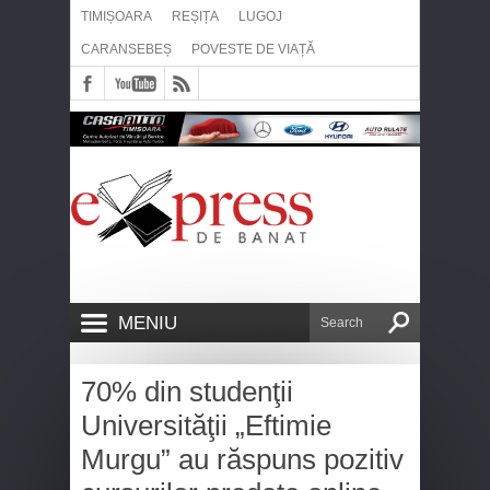
TIMIȘOARA
REȘIȚA
LUGOJ
CARANSEBEȘ
POVESTE DE VIAȚĂ
MENIU
70% din studenţii
Universităţii „Eftimie
Murgu” au răspuns pozitiv