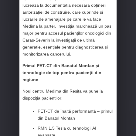
lucrează la documentația necesară obținerii
autorizației de construire, care cuprinde și
lucrările de amenajare pe care le va face
Medima la parter. Investiția marchează un pas
major pentru accesul pacienților oncologici din
Caraș‑Severin la investigații de ultimă
generație, esențiale pentru diagnosticarea și
monitorizarea cancerului.
Primul PET‑CT din Banatul Montan și
tehnologie de top pentru pacienții din
regiune
Noul centru Medima din Reșița va pune la
dispoziția pacienților:
PET‑CT de înaltă performanță – primul
din Banatul Montan
RMN 1,5 Tesla cu tehnologii AI
avansate