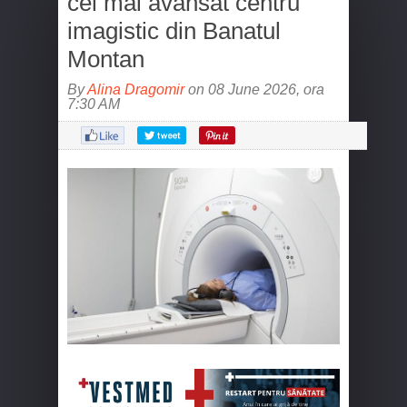
cel mai avansat centru
imagistic din Banatul
Montan
By
Alina Dragomir
on 08 June 2026, ora
7:30 AM