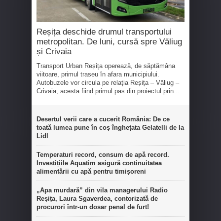
Reșița deschide drumul transportului
metropolitan. De luni, cursă spre Văliug
și Crivaia
Transport Urban Reșița operează, de săptămâna
viitoare, primul traseu în afara municipiului.
Autobuzele vor circula pe relația Reșița – Văliug –
Crivaia, acesta fiind primul pas din proiectul prin...
Desertul verii care a cucerit România: De ce
toată lumea pune în coș înghețata Gelatelli de la
Lidl
Temperaturi record, consum de apă record.
Investițiile Aquatim asigură continuitatea
alimentării cu apă pentru timișoreni
„Apa murdară” din vila managerului Radio
Reșița, Laura Sgaverdea, contorizată de
procurori într-un dosar penal de furt!