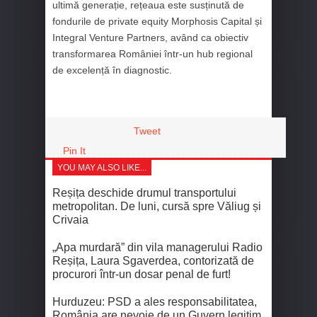
ultimă generație, rețeaua este susținută de
fondurile de private equity Morphosis Capital și
Integral Venture Partners, având ca obiectiv
transformarea României într-un hub regional
de excelență în diagnostic.
Tweet
Pin It
YOU MAY ALSO LIKE...
Reșița deschide drumul transportului
metropolitan. De luni, cursă spre Văliug și
Crivaia
„Apa murdară” din vila managerului Radio
Reșița, Laura Sgaverdea, contorizată de
procurori într-un dosar penal de furt!
Hurduzeu: PSD a ales responsabilitatea,
România are nevoie de un Guvern legitim