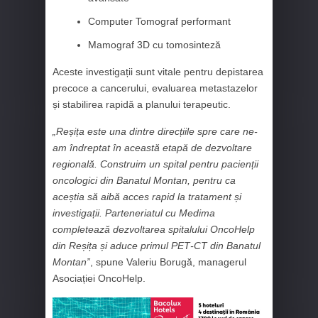
Computer Tomograf performant
Mamograf 3D cu tomosinteză
Aceste investigații sunt vitale pentru depistarea
precoce a cancerului, evaluarea metastazelor
și stabilirea rapidă a planului terapeutic.
„Reșița este una dintre direcțiile spre care ne-
am îndreptat în această etapă de dezvoltare
regională. Construim un spital pentru pacienții
oncologici din Banatul Montan, pentru ca
aceștia să aibă acces rapid la tratament și
investigații. Parteneriatul cu Medima
completează dezvoltarea spitalului OncoHelp
din Reșița și aduce primul PET‑CT din Banatul
Montan”
, spune Valeriu Borugă, managerul
Asociației OncoHelp.