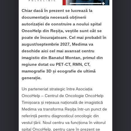
Chiar dacă în prezent se lucrează la
documentația necesară obținerii
autorizației de construire a noului spital
OncoHelp din Reșița, veștile sunt cât se
poate de încurajatoare. Cel mai probabil în
august/septembrie 2027, Medima va
deschide aici cel mai avansat centru
imagistic din Banatul Montan, primul din
regiune dotat cu PET‑CT, RMN, CT,
mamografie 3D și ecografie de ultimă
generație.
Un parteneriat strategic între Asociația
OncoHelp – Centrul de Oncologie OncoHelp
Timișoara și rețeaua națională de imagistică
Medima va transforma Reșița într-un punct de
referință pentru diagnosticul oncologic din
vestul țării. Noul centru va funcționa în viitorul
spital OncoHelp, pentru care în prezent se