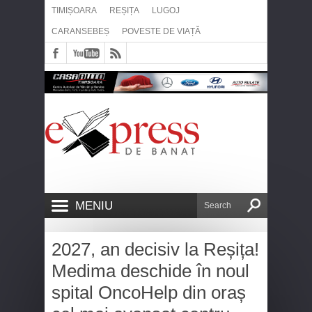
TIMIȘOARA
REȘIȚA
LUGOJ
CARANSEBEȘ
POVESTE DE VIAȚĂ
MENIU
2027, an decisiv la Reșița!
Medima deschide în noul
spital OncoHelp din oraș