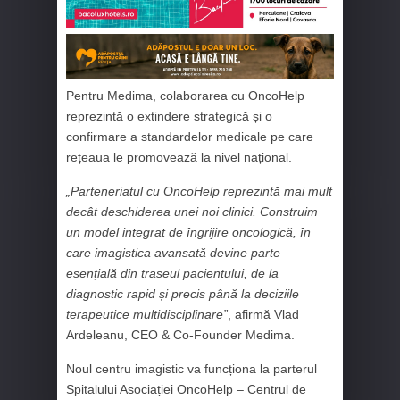
Pentru Medima, colaborarea cu OncoHelp
reprezintă o extindere strategică și o
confirmare a standardelor medicale pe care
rețeaua le promovează la nivel național.
„Parteneriatul cu OncoHelp reprezintă mai mult
decât deschiderea unei noi clinici. Construim
un model integrat de îngrijire oncologică, în
care imagistica avansată devine parte
esențială din traseul pacientului, de la
diagnostic rapid și precis până la deciziile
terapeutice multidisciplinare”
, afirmă Vlad
Ardeleanu, CEO & Co‑Founder Medima.
Noul centru imagistic va funcționa la parterul
Spitalului Asociației OncoHelp – Centrul de