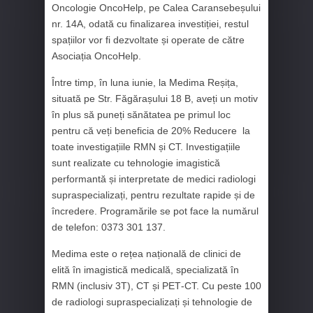
Oncologie OncoHelp, pe Calea Caransebeșului
nr. 14A, odată cu finalizarea investiției, restul
spațiilor vor fi dezvoltate și operate de către
Asociația OncoHelp.
Între timp, în luna iunie, la Medima Reșița,
situată pe Str. Făgărașului 18 B, aveți un motiv
în plus să puneți sănătatea pe primul loc
pentru că veți beneficia de 20% Reducere la
toate investigațiile RMN și CT. Investigațiile
sunt realizate cu tehnologie imagistică
performantă și interpretate de medici radiologi
supraspecializați, pentru rezultate rapide și de
încredere. Programările se pot face la numărul
de telefon: 0373 301 137.
Medima este o rețea națională de clinici de
elită în imagistică medicală, specializată în
RMN (inclusiv 3T), CT și PET‑CT. Cu peste 100
de radiologi supraspecializați și tehnologie de