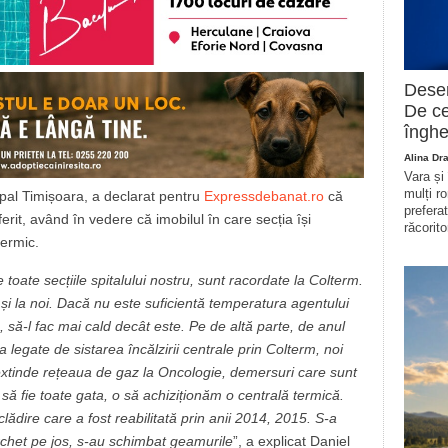
Deser
De ce
înghe
Alina Dr
Vara și
mulți r
cipal Timișoara, a declarat pentru
Expressdebanat.ro
că
prefera
erit, având în vedere că imobilul în care secția își
răcorito
termic.
toate secțiile spitalului nostru, sunt racordate la Colterm.
și la noi. Dacă nu este suficientă temperatura agentului
, să-l fac mai cald decât este. Pe de altă parte, de anul
 legate de sistarea încălzirii centrale prin Colterm, noi
xtinde rețeaua de gaz la Oncologie, demersuri care sunt
să fie toate gata, o să achiziționăm o centrală termică.
lădire care a fost reabilitată prin anii 2014, 2015. S-a
archet pe jos, s-au schimbat geamurile
”, a explicat Daniel