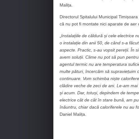
Malița.
Directorul Spitalului Municipal Timișoara a
că nu pot fi montate nici aparate de aer
„
Instalațiile de căldură și cele electrice
o instalație din anii 50, de când s-a făcu
aspecte. Practic, s-au vopsit pereții. În 
avem soluții. Clime nu pot să pun pentru
agentul termic nu are temperatura suficie
multe pături, încercăm să supraviețuim 
continuare. Vom schimba niște calorifere
clădire veche de zeci de ani. Le-am mai 
și acum. Dar, totuși, depindem de tempera
electrice cât de cât în stare bună, am p
înăuntru, chiar dacă caloriferele nu au fo
Daniel Malița.