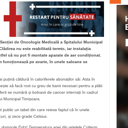
l Secției de Oncologie Medicală a Spitalului Municipal
lădirea nu este reabilitată termic, iar instalația
stfel că nu pot fi montate aparate de aer condiționat.
m funcționează pe avarie, în unele saloane se
 puțină căldură în caloriferele abonaților săi. Asta în
șește să facă rost cu greu de banii necesari pentru a plăti
uferit se numără și bolnavii de cancer internați în cadrul
ui Municipal Timișoara.
 public un tabel din care reiese faptul că în unele
curi, și zece grade Celsius.
e, domnule Fritz! Temperatura apei din rețelele Colterm