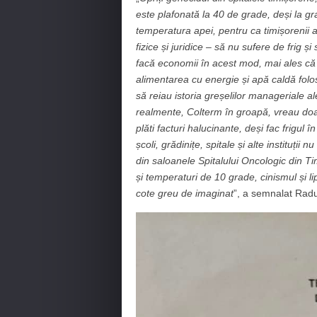
este plafonată la 40 de grade, deși la g
temperatura apei, pentru ca timișorenii 
fizice și juridice – să nu sufere de frig ș
facă economii în acest mod, mai ales că
alimentarea cu energie și apă caldă fol
să reiau istoria greșelilor manageriale al
realmente, Colterm în groapă, vreau doar
plăti facturi halucinante, deși fac frigul
școli, grădinițe, spitale și alte instituți
din saloanele Spitalului Oncologic din T
și temperaturi de 10 grade, cinismul și l
cote greu de imaginat
”, a semnalat Rad