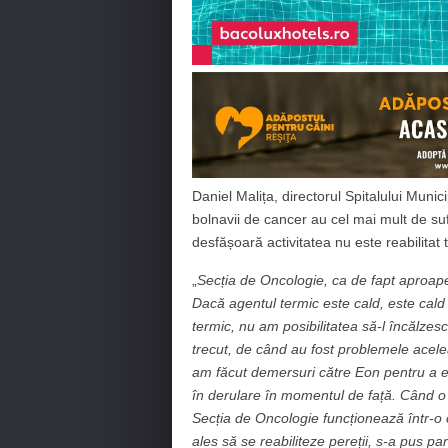
Daniel Malița, directorul Spitalului Muni
bolnavii de cancer au cel mai mult de suf
desfășoară activitatea nu este reabilitat 
„
Secția de Oncologie, ca de fapt aproape 
Dacă agentul termic este cald, este cald 
termic, nu am posibilitatea să-l încălzesc
trecut, de când au fost problemele acelea
am făcut demersuri către Eon pentru a e
în derulare în momentul de față. Când o 
Secția de Oncologie funcționează într-o c
ales să se reabiliteze pereții, s-a pus p