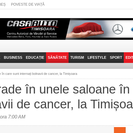
BEȘ
POVESTE DE VIAȚĂ
E
BUSINESS
EDUCAȚIE
SĂNĂTATE
TURISM
LIFESTYLE
SPORT
EDI
JOB-URI
PRIN MUNȚII
POVESTE DE VIAȚĂ
D
BANATULUI
 în care sunt internați bolnavii de cancer, la Timișoara
TEHNIT
VISIT CARAȘ-SEVERIN
rade în unele saloane în
FANTASTICUL BANAT
avii de cancer, la Timișo
TRAVEL VLOG
 ora 7:00 AM