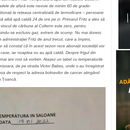
radele de afară este nevoie de minim 60 de grade-
abonați la rețeaua centralizată de termoficare – persoane
i să aibă apă caldă 24 de ore pe zi. Primarul Fritz a ales să
 stocul de cărbune al Colterm este zero, pentru
osindu-se exclusiv gaz, extrem de scump. Nu mai doresc
e administrației Fritz de anul trecut, care a împins,
 să constat că în acest sezon rece abonații societății vor
 în case, iar noaptea nu au apă caldă. Despre frigul din
i nu mai are rost să vorbim. Atașez un tabel cu temperaturile
imișoara, de pe strada Victor Babeș, unde s-au înregistrat
ipsa de respect la adresa bolnavilor de cancer atingând
u Țoancă.