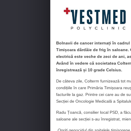
Bolnavii de cancer internați în cadru
Timișoara dârdăie de frig în saloane. C
electrică este veche de zeci de ani, a
Având în vedere că societatea Colter
înregistrează și 10 grade Celsius.
De câteva zile, Colterm furnizează tot mai
condițiile în care Primăria Timișoara reu
facturile la gaz. Printre cei care au de s
Secției de Oncologie Medicală a Spitalul
Radu Țoancă, consilier local PSD, a făcut
saloane ale secției s-au înregistrat, mier
„
Opriți genocidul din spitalele timișoren