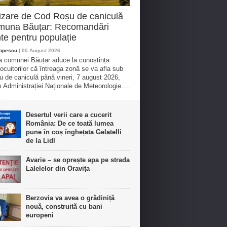
izare de Cod Roșu de caniculă
omuna Băuțar: Recomandări
te pentru populație
Popescu
| 05 August 2026
a comunei Băuțar aduce la cunoștința
 locuitorilor că întreaga zonă se va afla sub
u de caniculă până vineri, 7 august 2026,
 Administrației Naționale de Meteorologie....
Desertul verii care a cucerit
România: De ce toată lumea
pune în coș înghețata Gelatelli
de la Lidl
Avarie – se oprește apa pe strada
Lalelelor din Oravița
Berzovia va avea o grădiniță
nouă, construită cu bani
europeni