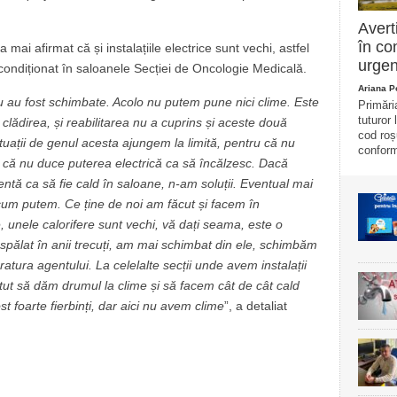
Avert
în c
 mai afirmat că și instalațiile electrice sunt vechi, astfel
urgen
 condiționat în saloanele Secției de Oncologie Medicală.
Ariana 
 nu au fost schimbate. Acolo nu putem pune nici clime. Este
Primări
tuturor
t clădirea, și reabilitarea nu a cuprins și aceste două
cod roș
situații de genul acesta ajungem la limită, pentru că nu
conform
 că nu duce puterea electrică ca să încălzesc. Dacă
ntă ca să fie cald în saloane, n-am soluții. Eventual mai
cum putem. Ce ține de noi am făcut și facem în
, unele calorifere sunt vechi, vă dați seama, este o
spălat în anii trecuți, am mai schimbat din ele, schimbăm
tura agentului. La celelalte secții unde avem instalații
utut să dăm drumul la clime și să facem cât de cât cald
st foarte fierbinți, dar aici nu avem clime
”, a detaliat