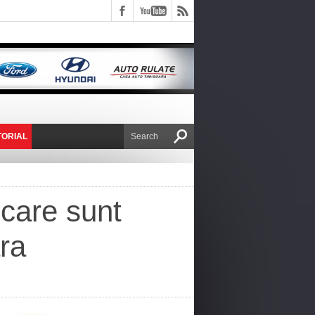
TORIAL
E VICTOR NAFIRU
 care sunt
ara