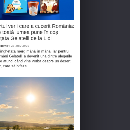
tul verii care a cucerit România:
 toată lumea pune în coș
țata Gelatelli de la Lidl
agomir
| 28 July 2026
 înghețata merg mână în mână, iar pentru
omâni Gelatelli a devenit una dintre alegerile
te atunci când vine vorba despre un desert
r, care să bifeze...