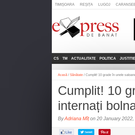
TIMIȘOARA
REȘIȚA
LUGOJ
CARANSE
CS
TM
ACTUALITATE
POLITICA
JUSTITI
REȘIȚA
LUGOJ
ADMINISTRATIE
EXPRESSLIVE
Acasă
/
Sănătate
/
Cumplit! 10 grade în unele saloane
CARANSEBEȘ
TIMIȘOARA
NAȚIONAL
INTERVIURILE
EXPRESS
Cumplit! 10 g
ANINA
SOCIAL
BĂILE HERCULANE
UTILE
internați boln
BOCŞA
MOLDOVA NOUĂ
By
Adriana Mîț
on 20 January 2022,
ORAVIȚA
OȚELU ROŞU