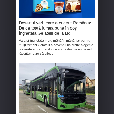
Desertul verii care a cucerit România:
De ce toată lumea pune în coș
înghețata Gelatelli de la Lidl
Vara și înghețata merg mână în mână, iar pentru
mulți români Gelatelli a devenit una dintre alegerile
preferate atunci când vine vorba despre un desert
răcoritor, care să bifeze...