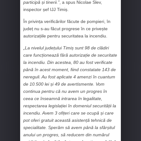
participă și tinerii.”
, a spus Nicolae Slev,
inspector șef IJJ Timiș.
În privința verificărilor făcute de pompieri, în
județ nu s-au făcut progrese în ce privește
autorizațiile pentru securitatea la incendiu.
„La nivelul județului Timiș sunt 98 de clădiri
care funcționează fără autorizație de securitate
la incendiu. Din acestea, 80 au fost verificate
până în acest moment, fiind constatate 143 de
nereguli. Au fost aplicate 4 amenzi în cuantum
de 10.500 lei și 49 de avertismente. Vom
continua pentru că nu avem un progres în
ceea ce înseamnă intrarea în legalitate,
respectarea legislației în domeniul securității la
incendiu. Avem 3 ofițeri care se ocupă și care
pot oferi gratuit această asistență tehnică de
specialitate. Sperăm să avem până la sfârșitul
anului un progres, să reducem din numărul