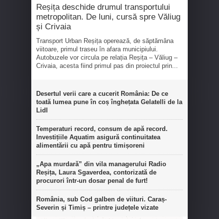
Reșița deschide drumul transportului
metropolitan. De luni, cursă spre Văliug
și Crivaia
Transport Urban Reșița operează, de săptămâna
viitoare, primul traseu în afara municipiului.
Autobuzele vor circula pe relația Reșița – Văliug –
Crivaia, acesta fiind primul pas din proiectul prin...
Desertul verii care a cucerit România: De ce
toată lumea pune în coș înghețata Gelatelli de la
Lidl
Temperaturi record, consum de apă record.
Investițiile Aquatim asigură continuitatea
alimentării cu apă pentru timișoreni
„Apa murdară” din vila managerului Radio
Reșița, Laura Sgaverdea, contorizată de
procurori într-un dosar penal de furt!
România, sub Cod galben de viituri. Caraș-
Severin și Timiș – printre județele vizate