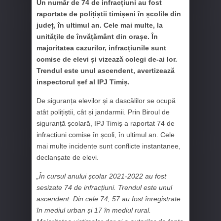
Un număr de 74 de infracțiuni au fost
raportate de polițiștii timișeni în școlile din
județ, în ultimul an. Cele mai multe, la
unitățile de învățământ din orașe. În
majoritatea cazurilor, infracțiunile sunt
comise de elevi și vizează colegi de-ai lor.
Trendul este unul ascendent, avertizează
inspectorul șef al IPJ Timiș.
De siguranța elevilor și a dascălilor se ocupă
atât polițiștii, cât și jandarmii. Prin Biroul de
siguranță școlară, IPJ Timiș a raportat 74 de
infracțiuni comise în școli, în ultimul an. Cele
mai multe incidente sunt conflicte instantanee,
declanșate de elevi.
„În cursul anului școlar 2021-2022 au fost
sesizate 74 de infracțiuni. Trendul este unul
ascendent. Din cele 74, 57 au fost înregistrate
în mediul urban și 17 în mediul rural.