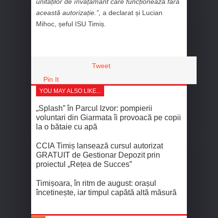
unităților de învățământ care funcționează fără
această autorizație.”,
a declarat și Lucian
Mihoc, șeful ISU Timiș.
Tweet
Pin It
YOU MAY ALSO LIKE...
„Splash” în Parcul Izvor: pompierii
voluntari din Giarmata îi provoacă pe copii
la o bătaie cu apă
CCIA Timiș lansează cursul autorizat
GRATUIT de Gestionar Depozit prin
proiectul „Rețea de Succes”
Timișoara, în ritm de august: orașul
încetinește, iar timpul capătă altă măsură