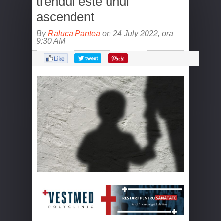
trendul este unul
ascendent
By
Raluca Pantea
on 24 July 2022, ora
9:30 AM