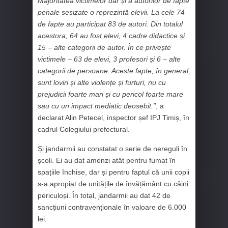
Majoritatea victimelor dar și a autorilor de fapte
penale sesizate o reprezintă elevii. La cele 74
de fapte au participat 83 de autori. Din totalul
acestora, 64 au fost elevi, 4 cadre didactice și
15 – alte categorii de autor. În ce privește
victimele – 63 de elevi, 3 profesori și 6 – alte
categorii de persoane. Aceste fapte, în general,
sunt loviri și alte violențe și furturi, nu cu
prejudicii foarte mari și cu pericol foarte mare
sau cu un impact mediatic deosebit.”
, a
declarat Alin Petecel, inspector șef IPJ Timiș, în
cadrul Colegiului prefectural.
Și jandarmii au constatat o serie de nereguli în
școli. Ei au dat amenzi atât pentru fumat în
spațiile închise, dar și pentru faptul că unii copii
s-a apropiat de unitățile de învățământ cu câini
periculoși. În total, jandarmii au dat 42 de
sancțiuni contravenționale în valoare de 6.000
lei.