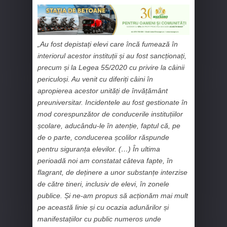
„Au fost depistați elevi care încă fumează în
interiorul acestor instituții și au fost sancționați,
precum și la Legea 55/2020 cu privire la câinii
periculoși. Au venit cu diferiți câini în
apropierea acestor unități de învățământ
preuniversitar. Incidentele au fost gestionate în
mod corespunzător de conducerile instituțiilor
școlare, aducându-le în atenție, faptul că, pe
de o parte, conducerea școlilor răspunde
pentru siguranța elevilor. (…) În ultima
perioadă noi am constatat câteva fapte, în
flagrant, de deținere a unor substanțe interzise
de către tineri, inclusiv de elevi, în zonele
publice. Și ne-am propus să acționăm mai mult
pe această linie și cu ocazia adunărilor și
manifestațiilor cu public numeros unde