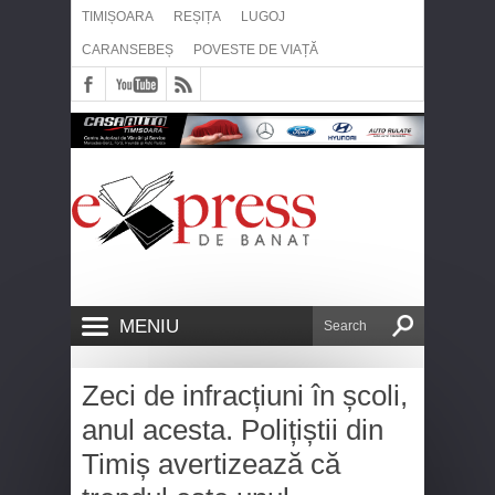
TIMIȘOARA
REȘIȚA
LUGOJ
CARANSEBEȘ
POVESTE DE VIAȚĂ
MENIU
Zeci de infracțiuni în școli,
anul acesta. Polițiștii din
Timiș avertizează că