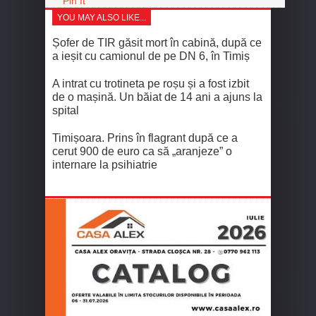
Pin It
YOU MAY ALSO LIKE...
Șofer de TIR găsit mort în cabină, după ce
a ieșit cu camionul de pe DN 6, în Timiș
A intrat cu trotineta pe roșu și a fost izbit
de o mașină. Un băiat de 14 ani a ajuns la
spital
Timișoara. Prins în flagrant după ce a
cerut 900 de euro ca să „aranjeze” o
internare la psihiatrie