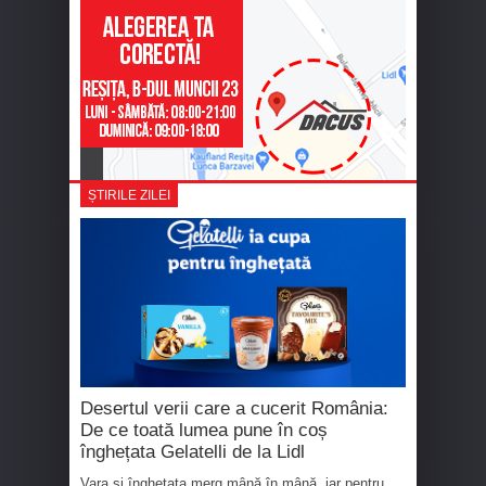
ȘTIRILE ZILEI
Desertul verii care a cucerit România:
De ce toată lumea pune în coș
înghețata Gelatelli de la Lidl
Vara și înghețata merg mână în mână, iar pentru