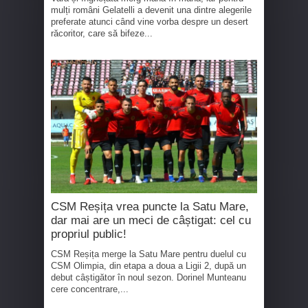
mulți români Gelatelli a devenit una dintre alegerile
preferate atunci când vine vorba despre un desert
răcoritor, care să bifeze...
CSM Reșița vrea puncte la Satu Mare,
dar mai are un meci de câștigat: cel cu
propriul public!
CSM Reșița merge la Satu Mare pentru duelul cu
CSM Olimpia, din etapa a doua a Ligii 2, după un
debut câștigător în noul sezon. Dorinel Munteanu
cere concentrare,...