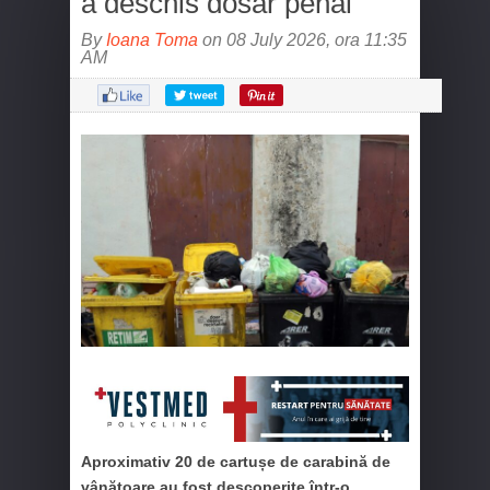
a deschis dosar penal
By
Ioana Toma
on 08 July 2026, ora 11:35
AM
Aproximativ 20 de cartușe de carabină de
vânătoare au fost descoperite într-o