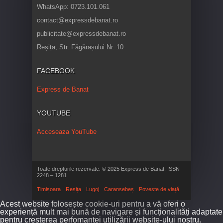
WhatsApp: 0723.101.061
contact@expressdebanat.ro
publicitate@expressdebanat.ro
Reșița, Str. Făgărașului Nr. 10
FACEBOOK
Express de Banat
YOUTUBE
Acceseaza YouTube
Toate drepturile rezervate. © 2025 Express de Banat. ISSN
2248 – 1281
Timișoara
Reșița
Lugoj
Caransebeș
Poveste de viață
Acest website folosește cookie-uri pentru a vă oferi o
experiență mult mai bună de navigare și funcționalități adaptate
pentru creșterea perfomanței utilizării website-ului nostru.