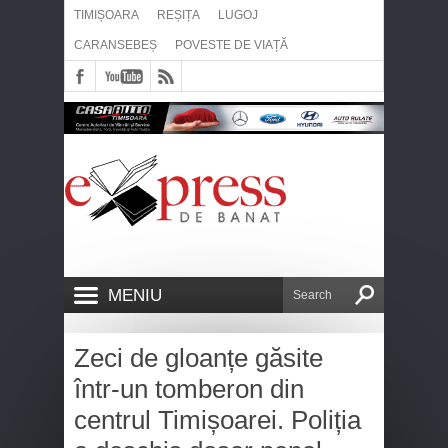
TIMIȘOARA
REȘIȚA
LUGOJ
CARANSEBEȘ
POVESTE DE VIAȚĂ
MENIU
Zeci de gloanțe găsite
într-un tomberon din
centrul Timișoarei. Poliția