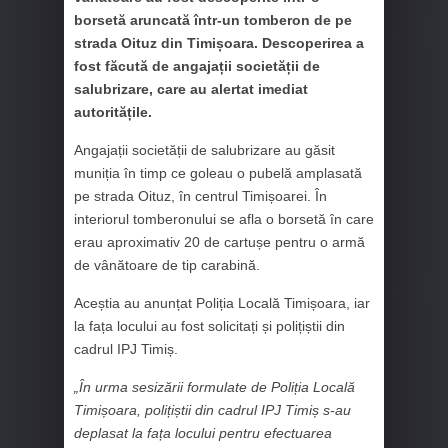
borsetă aruncată într-un tomberon de pe
strada Oituz din Timișoara. Descoperirea a
fost făcută de angajații societății de
salubrizare, care au alertat imediat
autoritățile.
Angajații societății de salubrizare au găsit
muniția în timp ce goleau o pubelă amplasată
pe strada Oituz, în centrul Timișoarei. În
interiorul tomberonului se afla o borsetă în care
erau aproximativ 20 de cartușe pentru o armă
de vânătoare de tip carabină.
Aceștia au anunțat Poliția Locală Timișoara, iar
la fața locului au fost solicitați și polițiștii din
cadrul IPJ Timiș.
„În urma sesizării formulate de Poliția Locală
Timișoara, polițiștii din cadrul IPJ Timiș s-au
deplasat la fața locului pentru efectuarea