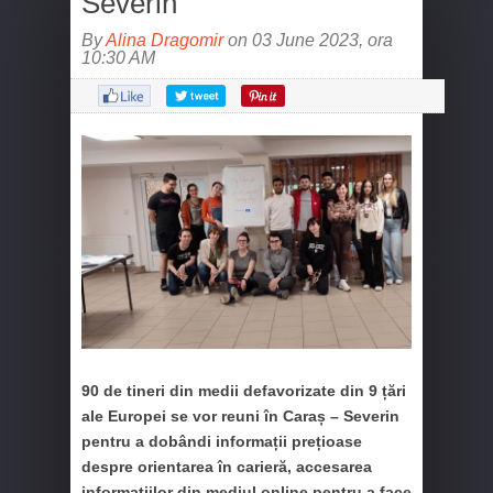
Severin
By
Alina Dragomir
on 03 June 2023, ora
10:30 AM
90 de tineri din medii defavorizate din 9 țări
ale Europei se vor reuni în Caraș – Severin
pentru a dobândi informații prețioase
despre orientarea în carieră, accesarea
informațiilor din mediul online pentru a face