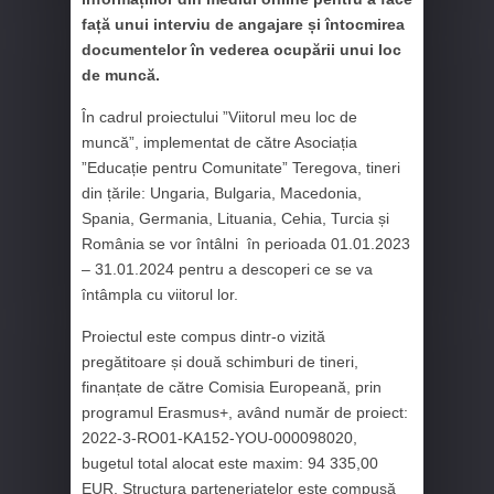
față unui interviu de angajare și întocmirea
documentelor în vederea ocupării unui loc
de muncă.
În cadrul proiectului ”Viitorul meu loc de
muncă”, implementat de către Asociația
”Educație pentru Comunitate” Teregova, tineri
din țările: Ungaria, Bulgaria, Macedonia,
Spania, Germania, Lituania, Cehia, Turcia și
România se vor întâlni în perioada 01.01.2023
– 31.01.2024 pentru a descoperi ce se va
întâmpla cu viitorul lor.
Proiectul este compus dintr-o vizită
pregătitoare și două schimburi de tineri,
finanțate de către Comisia Europeană, prin
programul Erasmus+, având număr de proiect:
2022-3-RO01-KA152-YOU-000098020,
bugetul total alocat este maxim: 94 335,00
EUR. Structura parteneriatelor este compusă