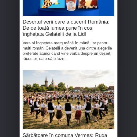
Desertul verii care a cucerit România:
De ce toată lumea pune în coș
înghețata Gelatelli de la Lidl
Vara și înghețata merg mână în mână, iar pentru
mulți români Gelatelli a devenit una dintre alegerile
preferate atunci când vine vorba despre un desert
răcoritor, care să bifeze...
Sărbătoare în comuna Vermeș: Ruga