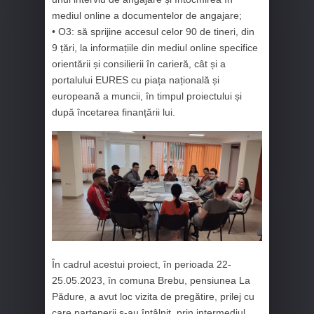
mediul online a documentelor de angajare;
• O3: să sprijine accesul celor 90 de tineri, din
9 țări, la informațiile din mediul online specifice
orientării și consilierii în carieră, cât și a
portalului EURES cu piața națională și
europeană a muncii, în timpul proiectului și
după încetarea finanțării lui.
În cadrul acestui proiect, în perioada 22-
25.05.2023, în comuna Brebu, pensiunea La
Pădure, a avut loc vizita de pregătire, prilej cu
care partenerii s-au întâlnit, prin intermediul