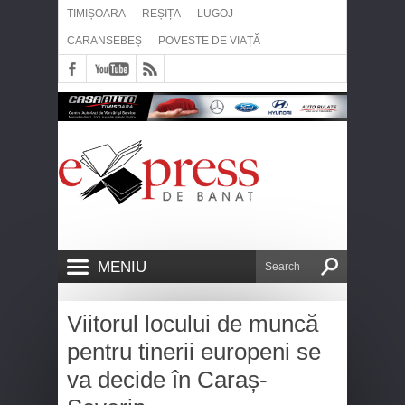
TIMIȘOARA
REȘIȚA
LUGOJ
CARANSEBEȘ
POVESTE DE VIAȚĂ
MENIU
Viitorul locului de muncă
pentru tinerii europeni se
va decide în Caraș-