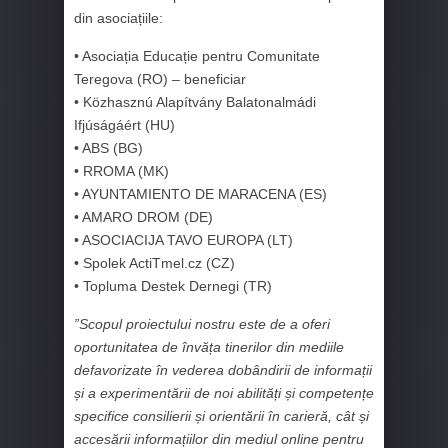
din asociațiile:
• Asociația Educație pentru Comunitate
Teregova (RO) – beneficiar
• Közhasznú Alapítvány Balatonalmádi
Ifjúságáért (HU)
• ABS (BG)
• RROMA (MK)
• AYUNTAMIENTO DE MARACENA (ES)
• AMARO DROM (DE)
• ASOCIACIJA TAVO EUROPA (LT)
• Spolek ActiTmel.cz (CZ)
• Topluma Destek Dernegi (TR)
”Scopul proiectului nostru este de a oferi
oportunitatea de învăța tinerilor din mediile
defavorizate în vederea dobândirii de informații
și a experimentării de noi abilități și competențe
specifice consilierii și orientării în carieră, cât și
accesării informațiilor din mediul online pentru