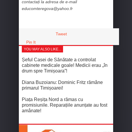
contactați la adresa de e-mail
educomteregova@yahoo.fr
Tweet
Pin It
YOU MAY ALSO LIKE...
Șeful Casei de Sănătate a controlat
cabinete medicale goale! Medicii erau „în
drum spre Timișoara”!
Diana Buzoianu: Dominic Fritz rămâne
primarul Timișoarei!
Piața Reșița Nord a rămas cu
promisiunile. Reparațiile anunțate au fost
amânate!