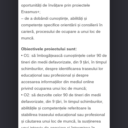
oportunități de învățare prin proiectele
Erasmus+;
– de a dobândi cunoștințe, abilități și
competențe specifice orientării și consilierii în
carieră, procesului de ocupare a unui loc de
muncă.
Obiectivele proiectului sunt:
• O1: să îmbogățească cunoștințele celor 90 de
tineri din medii defavorizate, din 9 țări, în timpul
schimburilor, despre identificarea traseului lor
educațional sau profesional și despre
accesarea informațiilor din mediul online
privind ocuparea unui loc de muncă;
• O2: să dezvolte celor 90 de tineri din medii
defavorizate, din 9 țări, în timpul schimburilor,
abilitățile și competențele referitoare la
stabilirea traseului educațional sau profesional
și căutarea unui loc de muncă, la susținerea
unui interviu de angajare și întocmirea în