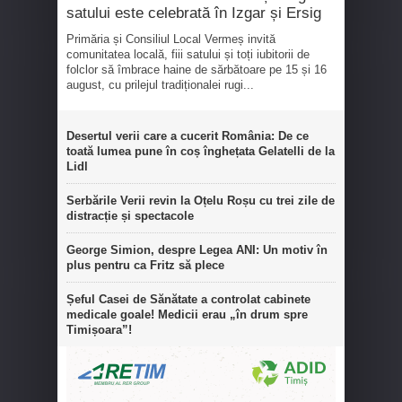
satului este celebrată în Izgar și Ersig
Primăria și Consiliul Local Vermeș invită
comunitatea locală, fiii satului și toți iubitorii de
folclor să îmbrace haine de sărbătoare pe 15 și 16
august, cu prilejul tradiționalei rugi...
Desertul verii care a cucerit România: De ce
toată lumea pune în coș înghețata Gelatelli de la
Lidl
Serbările Verii revin la Oțelu Roșu cu trei zile de
distracție și spectacole
George Simion, despre Legea ANI: Un motiv în
plus pentru ca Fritz să plece
Șeful Casei de Sănătate a controlat cabinete
medicale goale! Medicii erau „în drum spre
Timișoara”!