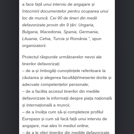
a face față unui interviu de angajare și
întocmirii documentelor pentru ocuparea unui
loc de muncă. Cei 90 de tineri din medii
defavorizate provin din 9 țări: Ungaria,
Bulgaria, Macedonia, Spania, Germania,
Lituania, Cehia, Turcia și România.”,
spun
organizatorii.
Proiectul răspunde următoarelor nevoi ale
tinerilor defavorizați:
– de a-și îmbogăți cunoștințele referitoare la
căutarea și alegerea facultății/meseriei dorite și
adecvate competențelor personale;
– de a facilita accesul tinerilor din mediile
defavorizate la informații despre piața națională
și internațională a muncii;
– de a învăța cum să-și completeze profilul
Europass și cum să facă față unui interviu de
angajare, mai ales în mediul online;
– de a le oferi tinerilor din mediile defavorizate