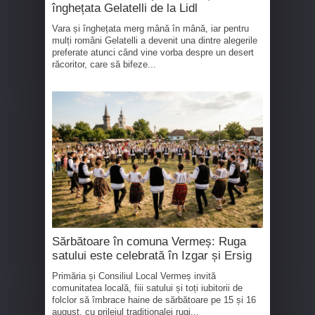
înghețata Gelatelli de la Lidl
Vara și înghețata merg mână în mână, iar pentru
mulți români Gelatelli a devenit una dintre alegerile
preferate atunci când vine vorba despre un desert
răcoritor, care să bifeze...
Sărbătoare în comuna Vermeș: Ruga
satului este celebrată în Izgar și Ersig
Primăria și Consiliul Local Vermeș invită
comunitatea locală, fiii satului și toți iubitorii de
folclor să îmbrace haine de sărbătoare pe 15 și 16
august, cu prilejul tradiționalei rugi...