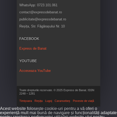
WhatsApp: 0723.101.061
contact@expressdebanat.ro
publicitate@expressdebanat.ro
Reșița, Str. Făgărașului Nr. 10
FACEBOOK
Express de Banat
YOUTUBE
Acceseaza YouTube
Toate drepturile rezervate. © 2025 Express de Banat. ISSN
2248 – 1281
Timișoara
Reșița
Lugoj
Caransebeș
Poveste de viață
Acest website folosește cookie-uri pentru a vă oferi o
experiență mult mai bună de navigare și funcționalități adaptate
pentru creșterea perfomanței utilizării website-ului nostru.