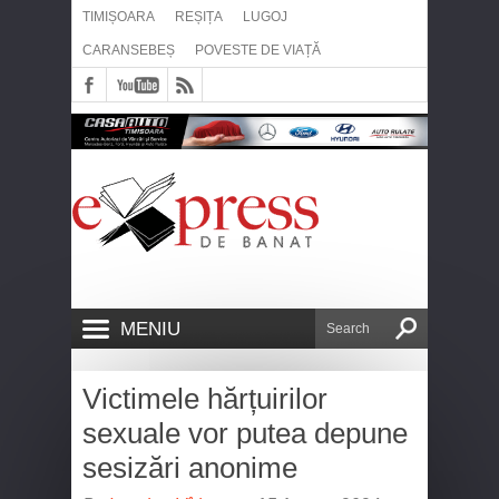
TIMIȘOARA
REȘIȚA
LUGOJ
CARANSEBEȘ
POVESTE DE VIAȚĂ
MENIU
Victimele hărțuirilor
sexuale vor putea depune
sesizări anonime