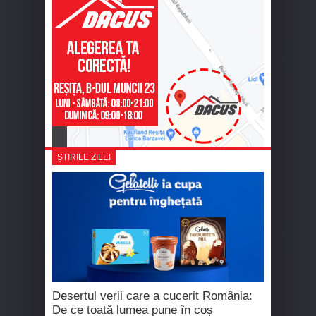
ȘTIRILE ZILEI
Desertul verii care a cucerit România:
De ce toată lumea pune în coș