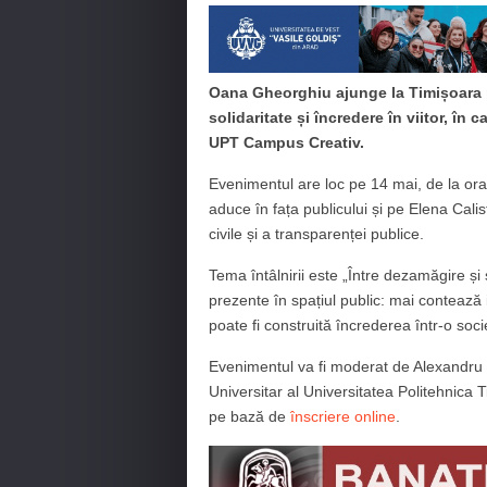
Oana Gheorghiu
ajunge la Timișoara 
solidaritate și încredere în viitor, în
UPT Campus Creativ
.
Evenimentul are loc pe 14 mai, de la ora
aduce în fața publicului și pe
Elena Calis
civile și a transparenței publice.
Tema întâlnirii este „Între dezamăgire și 
prezente în spațiul public: mai conteaz
poate fi construită încrederea într-o soc
Evenimentul va fi moderat de Alexandru 
Universitar al
Universitatea Politehnica 
pe bază de
înscriere online
.