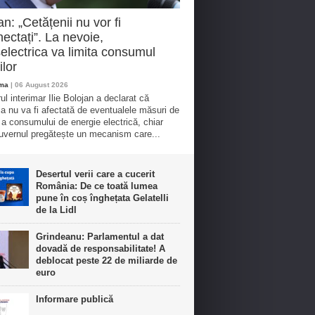
an: „Cetățenii nu vor fi
ectați”. La nevoie,
electrica va limita consumul
ilor
oma
| 06 August 2026
ul interimar Ilie Bolojan a declarat că
ia nu va fi afectată de eventualele măsuri de
e a consumului de energie electrică, chiar
vernul pregătește un mecanism care...
Desertul verii care a cucerit
România: De ce toată lumea
pune în coș înghețata Gelatelli
de la Lidl
Grindeanu: Parlamentul a dat
dovadă de responsabilitate! A
deblocat peste 22 de miliarde de
euro
Informare publică