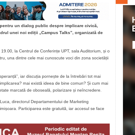
pentru un dialog public despre implicare civică,
 cadrul unei noi ediții „Campus Talks”, organizată de
 19.00, la Centrul de Conferințe UPT, sala Auditorium, și o
tru
, una dintre cele mai cunoscute voci din zona societății
speranță”, iar discuția pornește de la întrebări tot mai
ă implicarea? mai există ideea de bine comun? Și cum mai
ietate marcată de oboseală, polarizare și neîncredere.
Luca, directorul Departamentului de Marketing
Timișoara
. Participarea este gratuită, iar accesul se face