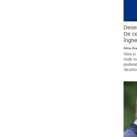
Deser
De ce
înghe
Alina Dr
Vara și
mulți r
prefera
răcorito