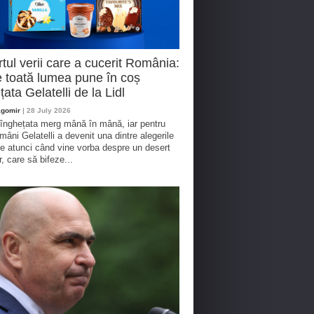
tul verii care a cucerit România:
 toată lumea pune în coș
țata Gelatelli de la Lidl
agomir
| 28 July 2026
 înghețata merg mână în mână, iar pentru
omâni Gelatelli a devenit una dintre alegerile
te atunci când vine vorba despre un desert
r, care să bifeze...