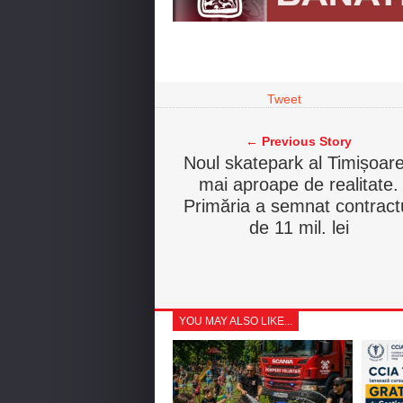
Tweet
← Previous Story
Noul skatepark al Timișoare
mai aproape de realitate.
Primăria a semnat contract
de 11 mil. lei
YOU MAY ALSO LIKE...