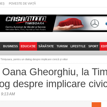
BEȘ
POVESTE DE VIAȚĂ
E
BUSINESS
EDUCAȚIE
SĂNĂTATE
TURISM
LIFESTYLE
SPORT
EDI
JOB-URI
PRIN MUNȚII
POVESTE DE VIAȚĂ
D
BANATULUI
imișoara, pentru un dialog despre implicare civică și viitor
TEHNIT
VISIT CARAȘ-SEVERIN
 Oana Gheorghiu, la Tim
FANTASTICUL BANAT
og despre implicare civică
TRAVEL VLOG
 9:13 AM