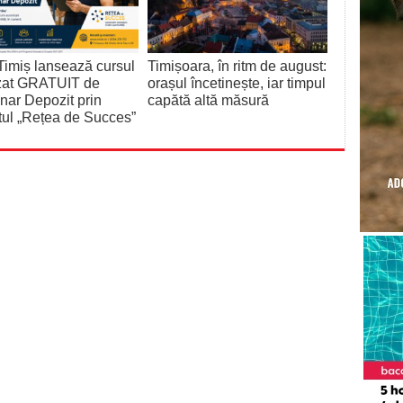
imiș lansează cursul
Timișoara, în ritm de august:
izat GRATUIT de
orașul încetinește, iar timpul
nar Depozit prin
capătă altă măsură
tul „Rețea de Succes”