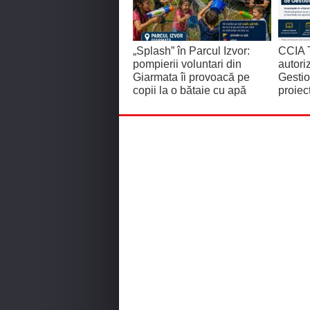
„Splash” în Parcul Izvor:
CCIA T
pompierii voluntari din
autor
Giarmata îi provoacă pe
Gestio
copii la o bătaie cu apă
proiec