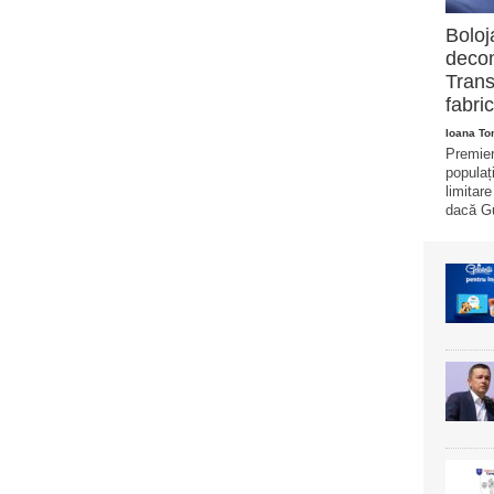
Boloj
decon
Trans
fabric
Ioana T
Premier
populaț
limitar
dacă Gu