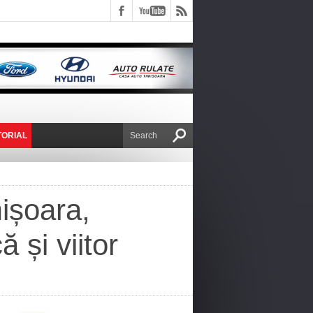
TORIAL
E VICTOR NAFIRU
ișoara,
 și viitor