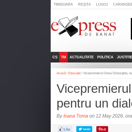
TIMIȘOARA
REȘIȚA
LUGOJ
CARANSE
CS
TM
ACTUALITATE
POLITICA
JUSTITI
REȘIȚA
LUGOJ
ADMINISTRATIE
EXPRESSLIVE
Acasă
/
Educație
/
Vicepremierul Oana Gheorghiu, la T
CARANSEBEȘ
TIMIȘOARA
NAȚIONAL
INTERVIURILE
EXPRESS
Vicepremierul
ANINA
SOCIAL
BĂILE HERCULANE
UTILE
pentru un dial
BOCŞA
MOLDOVA NOUĂ
By
Ioana Toma
on 12 May 2026, ora
ORAVIȚA
OȚELU ROŞU