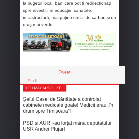
la bugetul local, bani care pot fi redirecționați
spre investiții în educație, sănătate,
infrastructură, mai puține emisii de carbon și un
oraș mai verde.
Tweet
Pin It
YOU MAY ALSO LIKE...
Șeful Casei de Sănătate a controlat
cabinete medicale goale! Medicii erau „în
drum spre Timișoara”!
PSD și AUR i-au forțat mâna deputatului
USR Andrei Plujar!