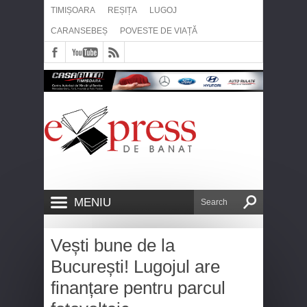
TIMIȘOARA
REȘIȚA
LUGOJ
CARANSEBEȘ
POVESTE DE VIAȚĂ
MENIU
Vești bune de la
București! Lugojul are
finanțare pentru parcul