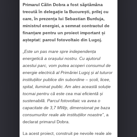
Primarul Călin Dobra a fost săptămâna
trecută în delegație la București, prilej cu
care, în prezența lui Sebastian Burduja,
ministrul energiei, a semnat contractul de
finanțare pentru un proiect important și
așteptat: parcul fotovoltaic din Lugoj.
„
Este un pas mare spre independența
energetică a orașului nostru. Cu ajutorul
acestui parc, vom putea acoperi consumul de
energie electrică al Primăriei Lugoj și al tuturor
instituțiilor publice din subordine – școli, licee,
spital, iluminat public. Am ales această soluție
tocmai pentru că este cea mai eficientă și
sustenabilă. Parcul fotovoltaic va avea o
capacitate de 3,7 MWp, dimensionat pe baza
consumurilor reale ale instituțiilor noastre”
, a
declarat primarul Dobra.
La acest proiect, construit pe nevoile reale ale