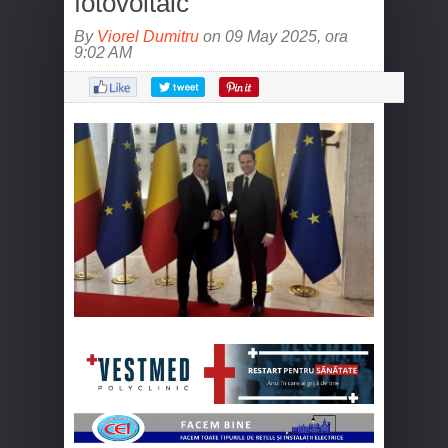
fotovoltaic
By
Viorel Dumitru
on 09 May 2025, ora
9:02 AM