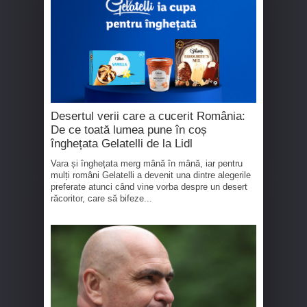
Desertul verii care a cucerit România:
De ce toată lumea pune în coș
înghețata Gelatelli de la Lidl
Vara și înghețata merg mână în mână, iar pentru
mulți români Gelatelli a devenit una dintre alegerile
preferate atunci când vine vorba despre un desert
răcoritor, care să bifeze...