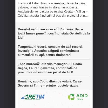
Transport Urban Reșița operează, de săptămâna
viitoare, primul traseu în afara municipiului.
Autobuzele vor circula pe relația Reșița – Văliug –
Crivaia, acesta fiind primul pas din proiectul prin...
Desertul verii care a cucerit România: De ce
toată lumea pune în coș înghețata Gelatelli de la
Lidl
Temperaturi record, consum de apă record.
Investițiile Aquatim asigură continuitatea
alimentării cu apă pentru timișoreni
„Apa murdară” din vila managerului Radio
Reșița, Laura Sgaverdea, contorizată de
procurori într-un dosar penal de furt!
România, sub Cod galben de viituri. Caraș-
Severin și Timiș – printre județele vizate