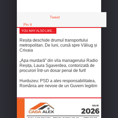
Tweet
Pin It
YOU MAY ALSO LIKE...
Reșița deschide drumul transportului
metropolitan. De luni, cursă spre Văliug și
Crivaia
„Apa murdară” din vila managerului Radio
Reșița, Laura Sgaverdea, contorizată de
procurori într-un dosar penal de furt!
Hurduzeu: PSD a ales responsabilitatea,
România are nevoie de un Guvern legitim