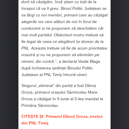
dorit să câștigăm, însă știam cu toții de la
început că va fi greu. Biroul Politic Județean se
va lărgi cu noi membri, primarii care au câștigat
alegerile vor veni alături de noi în forul de
conducere și ne propunem să deschidem cât
mai mult partidul. Obiectivul nostru trebuie să
fie legat de ceea ce alegătorii își doresc de la
PNL. Aceasta trebuie să fie de acum prioritatea
noastră și nu ne propunem să eliminăm pe
nimeni, din contră.”
, a declarat Vasile Blaga
după încheierea ședinței Biroului Politic
Județean al PNL Timiș întrunit vineri.
Singurul „eliminat” din partid a fost Dănuț
Groza, primarul orașului Sânnicolau Mare.
Groza a câștigat în 9 iunie al 5-lea mandat la
Primăria Sânnicolau.
CITEȘTE ȘI: Primarul Dănuț Groza, exclus
din PNL Timiș