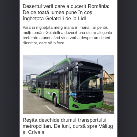
Desertul verii care a cucerit România:
De ce toată lumea pune în coș
înghețata Gelatelli de la Lidl
Vara și înghețata merg mână în mână, iar pentru
mulți români Gelatelli a devenit una dintre alegerile
preferate atunci când vine vorba despre un desert
răcoritor, care să bifeze...
Reșița deschide drumul transportului
metropolitan. De luni, cursă spre Văliug
și Crivaia