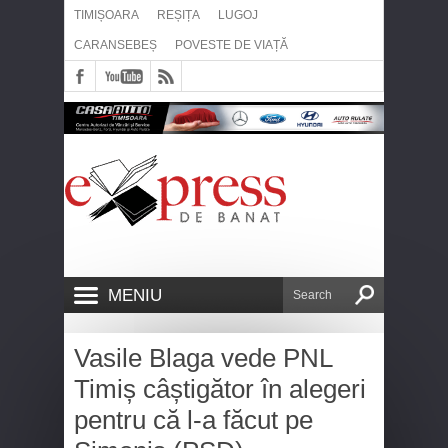
TIMIȘOARA
REȘIȚA
LUGOJ
CARANSEBEȘ
POVESTE DE VIAȚĂ
MENIU
Vasile Blaga vede PNL
Timiș câștigător în alegeri
pentru că l-a făcut pe