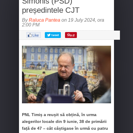
Simonis (PSD)
președintele CJT
By
Raluca Pantea
on 19 July 2024, ora
2:00 PM
PNL Timiș a reușit să obțină,
în urma
alegerilor locale din 9 iunie,
38 de primării
față de 47 – cât câștigase în urmă cu patru