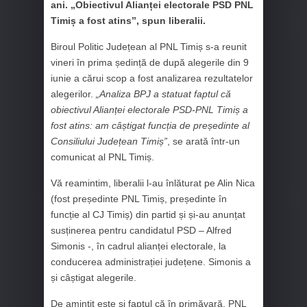
ani. „Obiectivul Alianței electorale PSD PNL
Timiș a fost atins”, spun liberalii.
Biroul Politic Județean al PNL Timiș s-a reunit
vineri în prima ședință de după alegerile din 9
iunie a cărui scop a fost analizarea rezultatelor
alegerilor.
„Analiza BPJ a statuat faptul că
obiectivul Alianței electorale PSD-PNL Timiș a
fost atins: am câștigat funcția de președinte al
Consiliului Județean Timiș”
, se arată într-un
comunicat al PNL Timiș.
Vă reamintim, liberalii l-au înlăturat pe Alin Nica
(fost președinte PNL Timiș, președinte în
funcție al CJ Timiș) din partid și și-au anunțat
susținerea pentru candidatul PSD – Alfred
Simonis -, în cadrul alianței electorale, la
conducerea administrației județene. Simonis a
și câștigat alegerile.
De amintit este și faptul că în primăvară, PNL