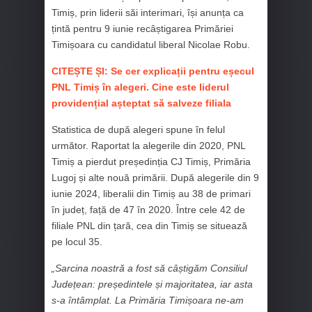
Timiș, prin liderii săi interimari, își anunța ca
țintă pentru 9 iunie recâștigarea Primăriei
Timișoara cu candidatul liberal Nicolae Robu.
CITEȘTE ȘI: Se cer explicații pentru eșecul
PNL Timiș în alegeri. Cine este liderul
providențial așteptat să salveze filiala
Statistica de după alegeri spune în felul
următor. Raportat la alegerile din 2020, PNL
Timiș a pierdut președinția CJ Timiș, Primăria
Lugoj și alte nouă primării. După alegerile din 9
iunie 2024, liberalii din Timiș au 38 de primari
în județ, față de 47 în 2020. Între cele 42 de
filiale PNL din țară, cea din Timiș se situează
pe locul 35.
„Sarcina noastră a fost să câștigăm Consiliul
Județean: președintele și majoritatea, iar asta
s-a întâmplat. La Primăria Timișoara ne-am