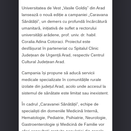
Universitatea de Vest „Vasile Goldiș” din Arad
lansează o nouă ediție a campaniei „Caravana
Sănătății”, un demers cu profundă încărcătură
umanitară, inițiativă de suflet a rectorului
universității arădene, prof. univ. dr. habil.
Coralia Adina Cotoraci. Proiectul este
desfășurat în parteneriat cu Spitalul Clinic
Județean de Urgență Arad, respectiv Centrul
Cultural Județean Arad.
Campania își propune să aducă servicii
medicale specializate în comunitățile rurale
izolate din județul Arad, acolo unde accesul la
sistemul de sănătate este limitat sau inexistent.
În cadrul „Caravanei Sănătății”, echipe de
specialiști din domeniile Medicină Internă,
Hematologie, Pediatrie, Psihiatrie, Neurologie,
Gastroenterologie și Medicină de Familie vor
oferi consultații gratuite populației din zonele