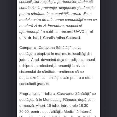
specialiștilor noștri și a partenerilor, dorim să
contribuim la prevenție, diagnostic și educație
pentru sănătate în comunitățile rurale. Este
modul nostru de a întoarce comunității ceea ce
ne oferă zi de zi: încredere, respect și
apartenență,”
a subliniat rectorul UVVG, prof.
univ. dr. habil. Coralia Adina Cotoraci.
Campania „Caravana Sănătății” se va
desfășura etapizat în mai multe localități din
județul Arad, devenind deja o tradiție ca anual,
echipe de profesioniști renumiți la nivelul
sistemului de sănătate românesc să se
deplaseze în comunități locale pentru a oferi
consultații gratuite.
Programul lunii iulie a „Caravanei Sănătății” se
desfășoară în Moneasa și Rănușa, după cum
urmează: vineri, 18 iulie, între orele 16.30-
20.00, pentru specialitățile Medicină Internă,