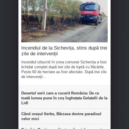
Incendiul de la Sichevița, stins după trei
zile de intervenții
Incendiul izbucnit în zona comunei Sichevița a fost
lichidat complet după trei zile de luptă cu flăcările.
Peste 60 de hectare au fost afectate. După trei zile
de intervenții...
Desertul verii care a cucerit România: De ce
toată lumea pune în coș înghețata Gelatelli de la
Lidl
Când orașul fierbe, Bârzava devine paradisul
celor mici