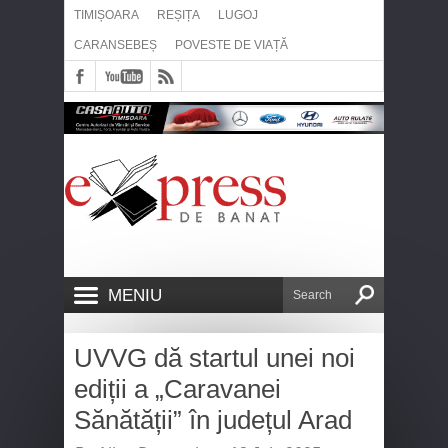
TIMIȘOARA
REȘIȚA
LUGOJ
CARANSEBEȘ
POVESTE DE VIAȚĂ
MENIU
UVVG dă startul unei noi
ediții a „Caravanei
Sănătății” în județul Arad