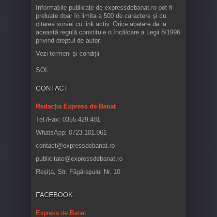
Informaţiile publicate de expressdebanat.ro pot fi
preluate doar în limita a 500 de caractere şi cu
citarea sursei cu link activ. Orice abatere de la
această regulă constituie o încălcare a Legii 8/1996
privind dreptul de autor.
Vezi termeni și condiții
SOL
CONTACT
Redacția Express de Banat
Tel./Fax: 0355.429.481
WhatsApp: 0723.101.061
contact@expressdebanat.ro
publicitate@expressdebanat.ro
Reșița, Str. Făgărașului Nr. 10
FACEBOOK
Express de Banat