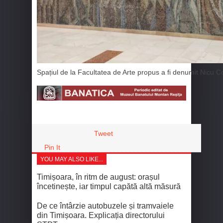
Spațiul de la Facultatea de Arte propus a fi denumit Nicu C
Tweet
Pin It
YOU MAY ALSO LIKE...
Timișoara, în ritm de august: orașul
încetinește, iar timpul capătă altă măsură
De ce întârzie autobuzele și tramvaiele
din Timișoara. Explicația directorului