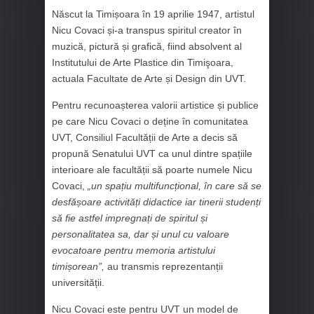
Născut la Timișoara în 19 aprilie 1947, artistul
Nicu Covaci și-a transpus spiritul creator în
muzică, pictură și grafică, fiind absolvent al
Institutului de Arte Plastice din Timişoara,
actuala Facultate de Arte și Design din UVT.
Pentru recunoașterea valorii artistice și publice
pe care Nicu Covaci o deține în comunitatea
UVT, Consiliul Facultății de Arte a decis să
propună Senatului UVT ca unul dintre spațiile
interioare ale facultății să poarte numele Nicu
Covaci,
„un spațiu multifuncțional, în care să se
desfășoare activități didactice iar tinerii studenți
să fie astfel impregnați de spiritul și
personalitatea sa, dar și unul cu valoare
evocatoare pentru memoria artistului
timișorean”,
au transmis reprezentanții
universității.
Nicu Covaci este pentru UVT un model de