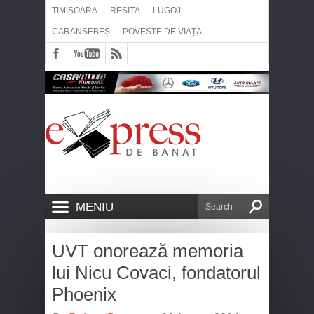
TIMIȘOARA
REȘIȚA
LUGOJ
CARANSEBEȘ
POVESTE DE VIAȚĂ
MENIU
UVT onorează memoria
lui Nicu Covaci, fondatorul
Phoenix