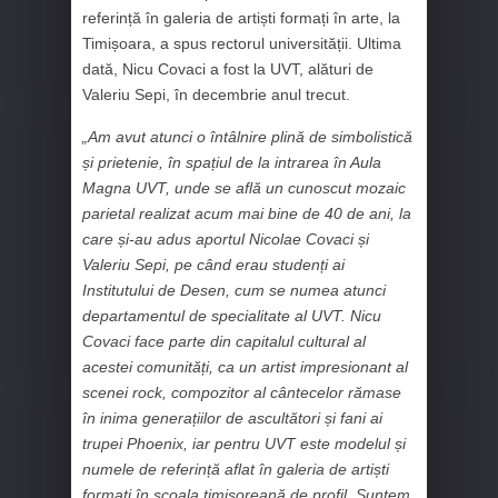
referință în galeria de artiști formați în arte, la
Timișoara, a spus rectorul universității. Ultima
dată, Nicu Covaci a fost la UVT, alături de
Valeriu Sepi, în decembrie anul trecut.
„Am avut atunci o întâlnire plină de simbolistică
și prietenie, în spațiul de la intrarea în Aula
Magna UVT, unde se află un cunoscut mozaic
parietal realizat acum mai bine de 40 de ani, la
care și-au adus aportul Nicolae Covaci și
Valeriu Sepi, pe când erau studenți ai
Institutului de Desen, cum se numea atunci
departamentul de specialitate al UVT. Nicu
Covaci face parte din capitalul cultural al
acestei comunități, ca un artist impresionant al
scenei rock, compozitor al cântecelor rămase
în inima generațiilor de ascultători și fani ai
trupei Phoenix, iar pentru UVT este modelul și
numele de referință aflat în galeria de artiști
formați în școala timișoreană de profil. Suntem