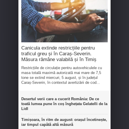
Canicula extinde restricțiile pentru
traficul greu și în Caraș-Severin.
Măsura rămâne valabilă și în Timiș
Restricțiile de circulație pentru autovehiculele cu
masa totală maximă autorizată mai mare de 7,5
tone se extind miercuri, 5 august, și în județul
Caraș-Severin, în contextul avertizării de cod...
Desertul verii care a cucerit România: De ce
toată lumea pune în coș înghețata Gelatelli de la
Lidl
Timișoara, în ritm de august: orașul încetinește,
iar timpul capătă altă măsură