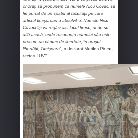
onorați să propunem ca numele Nicu Covaci să
fie purtat de un spațiu al facultății pe care
artistul timișorean a absolvit-o. Numele Nicu
Covaci își va regăsi aici locul firesc, unde se
află acasă, unde rezonanța numelui său este
precum un cântec de libertate, în orașul
libertății, Timișoara”,
a declarat Marilen Pirtea,
rectorul UVT.