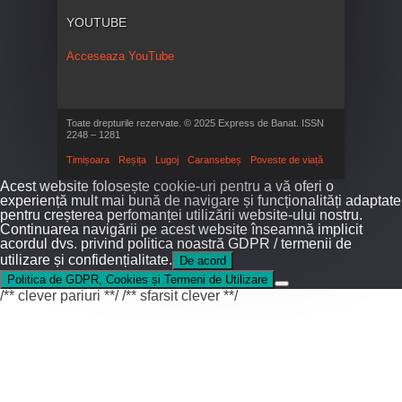
YOUTUBE
Acceseaza YouTube
Toate drepturile rezervate. © 2025 Express de Banat. ISSN
2248 – 1281
Timișoara
Reșița
Lugoj
Caransebeș
Poveste de viață
Acest website folosește cookie-uri pentru a vă oferi o
experiență mult mai bună de navigare și funcționalități adaptate
pentru creșterea perfomanței utilizării website-ului nostru.
Continuarea navigării pe acest website înseamnă implicit
acordul dvs. privind politica noastră GDPR / termenii de
utilizare și confidențialitate.
De acord
Politica de GDPR, Cookies și Termeni de Utilizare
/** clever pariuri **/
/** sfarsit clever **/