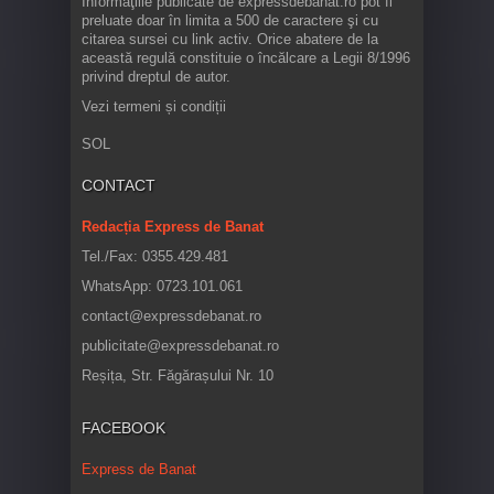
Informaţiile publicate de expressdebanat.ro pot fi
preluate doar în limita a 500 de caractere şi cu
citarea sursei cu link activ. Orice abatere de la
această regulă constituie o încălcare a Legii 8/1996
privind dreptul de autor.
Vezi termeni și condiții
SOL
CONTACT
Redacția Express de Banat
Tel./Fax: 0355.429.481
WhatsApp: 0723.101.061
contact@expressdebanat.ro
publicitate@expressdebanat.ro
Reșița, Str. Făgărașului Nr. 10
FACEBOOK
Express de Banat