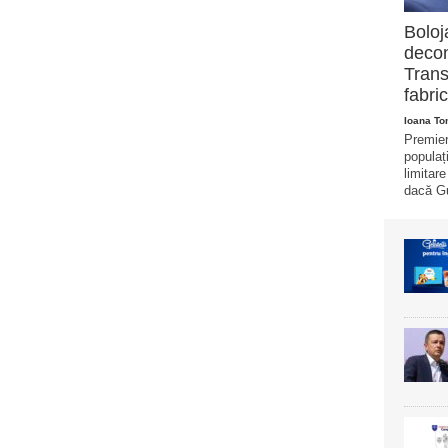
Boloj
decon
Trans
fabric
Ioana T
Premier
populaț
limitar
dacă Gu