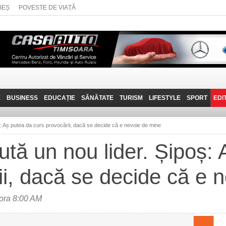
BEȘ
POVESTE DE VIAȚĂ
E
BUSINESS
EDUCAȚIE
SĂNĂTATE
TURISM
LIFESTYLE
SPORT
EDI
JOB-URI
PRIN MUNȚII
POVESTE DE VIAȚĂ
D
BANATULUI
: Aș putea da curs provocării, dacă se decide că e nevoie de mine
TEHNIT
VISIT CARAȘ-SEVERIN
tă un nou lider. Șipoș: 
FANTASTICUL BANAT
ii, dacă se decide că e 
TRAVEL VLOG
 ora 8:00 AM