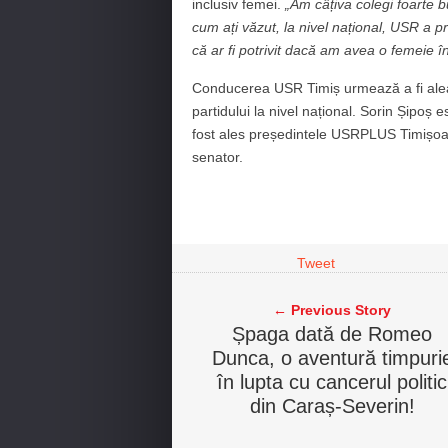
inclusiv femei.
„Am câțiva colegi foarte b
cum ați văzut, la nivel național, USR a 
că ar fi potrivit dacă am avea o femeie în
Conducerea USR Timiș urmează a fi aleas
partidului la nivel național. Sorin Șipoș 
fost ales președintele USRPLUS Timișoar
senator.
Tweet
← Previous Story
Șpaga dată de Romeo
Dunca, o aventură timpuri
în lupta cu cancerul politic
din Caraș-Severin!