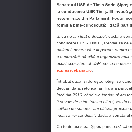
Senatorul USR de Timiș Sorin Șipoș e
la conducerea USR Timiș. El invocă „re
neterminate din Parlament. Fostul coo
formula bine-cunoscută: „dacă partid
„Încă nu am luat o decizie”
, declară sena
conducerea USR Timiș.
„Trebuie să ne re
național, pentru că e important pentru n
a maturizării, să aibă o organizare mult m
acest ecosistem al USR, voi lua o decizi
expressdebanat.ro
.
Întrebat dacă își dorește, totuși, să cand
deocamdată, retorica familiară a partidel
încă din 2016, când s-a fondat, și am f
fi nevoie de mine într-un alt rol, voi da 
calitate de senator, am câteva proiecte p
încă că voi candida.”,
declară senatorul 
Cu toate acestea, Șipoș punctează că exis