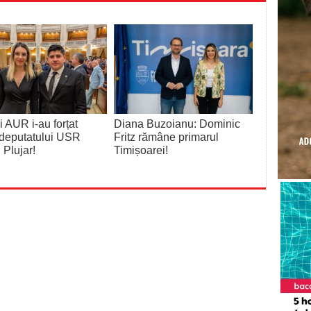
 AUR i-au forțat
Diana Buzoianu: Dominic
deputatului USR
Fritz rămâne primarul
 Plujar!
Timișoarei!