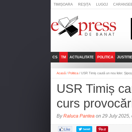
TIMIȘOARA
REȘIȚA
LUGOJ
CARANSE
CS
TM
ACTUALITATE
POLITICA
JUSTITI
REȘIȚA
LUGOJ
ADMINISTRATIE
EXPRESSLIVE
Acasă
/
Politica
/
USR Timiș caută un nou lider. Șipoș
CARANSEBEȘ
TIMIȘOARA
NAȚIONAL
INTERVIURILE
EXPRESS
USR Timiș cau
ANINA
SOCIAL
BĂILE HERCULANE
UTILE
curs provocăr
BOCŞA
MOLDOVA NOUĂ
By
Raluca Pantea
on 29 July 2025,
ORAVIȚA
OȚELU ROŞU