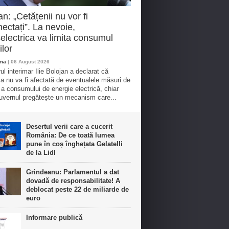
an: „Cetățenii nu vor fi
ectați”. La nevoie,
electrica va limita consumul
ilor
oma
| 06 August 2026
ul interimar Ilie Bolojan a declarat că
ia nu va fi afectată de eventualele măsuri de
e a consumului de energie electrică, chiar
vernul pregătește un mecanism care...
Desertul verii care a cucerit
România: De ce toată lumea
pune în coș înghețata Gelatelli
de la Lidl
Grindeanu: Parlamentul a dat
dovadă de responsabilitate! A
deblocat peste 22 de miliarde de
euro
Informare publică