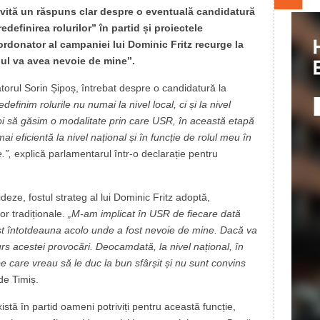
vită un răspuns clar despre o eventuală candidatură
definirea rolurilor” în partid și proiectele
rdonator al campaniei lui Dominic Fritz recurge la
ul va avea nevoie de mine”.
torul Sorin Șipoș, întrebat despre o candidatură la
definim rolurile nu numai la nivel local, ci și la nivel
oi să găsim o modalitate prin care USR, în această etapă
ai eficientă la nivel național și în funcție de rolul meu în
e.”,
explică parlamentarul într-o declarație pentru
ideze, fostul strateg al lui Dominic Fritz adoptă,
or tradiționale.
„M-am implicat în USR de fiecare dată
ost întotdeauna acolo unde a fost nevoie de mine. Dacă va
curs acestei provocări. Deocamdată, la nivel național, în
e care vreau să le duc la bun sfârșit și nu sunt convins
de Timiș.
tă în partid oameni potriviți pentru această funcție,