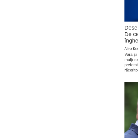
Deser
De ce
înghe
Alina Dr
Vara și
mulți r
prefera
răcorito