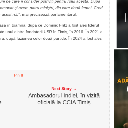
uni pe care îi consider potriviți pentru rolul acesta. După
promovat și avem patru miniștri, din care două femei. Cred
 acest rol.”
, mai precizează parlamentarul.
ă în toamnă, după ce Dominic Fritz a fost ales liderul
este unul dintre fondatorii USR în Timiș, în 2016. În 2021 a
a, după fuziunea celor două partide. În 2024 a fost ales
Pin It
Next Story →
Ambasadorul Indiei, în vizită
e
oficială la CCIA Timiș