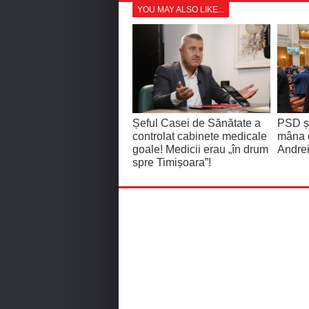
YOU MAY ALSO LIKE...
Șeful Casei de Sănătate a
PSD și
controlat cabinete medicale
mâna 
goale! Medicii erau „în drum
Andrei
spre Timișoara”!