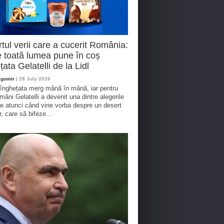
tul verii care a cucerit România:
 toată lumea pune în coș
țata Gelatelli de la Lidl
agomir
| 28 July 2026
 înghețata merg mână în mână, iar pentru
omâni Gelatelli a devenit una dintre alegerile
te atunci când vine vorba despre un desert
r, care să bifeze...