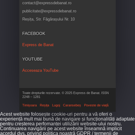
contact@expressdebanat.ro
publicitate@expressdebanat.ro
Reșița, Str. Făgărașului Nr. 10
FACEBOOK
Express de Banat
YOUTUBE
Acceseaza YouTube
Toate drepturile rezervate. © 2025 Express de Banat. ISSN
2248 – 1281
Timișoara
Reșița
Lugoj
Caransebeș
Poveste de viață
Acest website folosește cookie-uri pentru a vă oferi o
experiență mult mai bună de navigare și funcționalități adaptate
pentru creșterea perfomanței utilizării website-ului nostru.
Continuarea navigării pe acest website înseamnă implicit
acordul dvs. privind politica noastră GDPR / termenii de