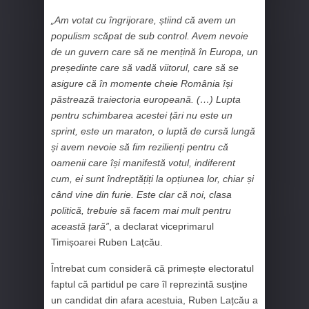
„Am votat cu îngrijorare, știind că avem un
populism scăpat de sub control. Avem nevoie
de un guvern care să ne mențină în Europa, un
președinte care să vadă viitorul, care să se
asigure că în momente cheie România își
păstrează traiectoria europeană. (…) Lupta
pentru schimbarea acestei țări nu este un
sprint, este un maraton, o luptă de cursă lungă
și avem nevoie să fim rezilienți pentru că
oamenii care își manifestă votul, indiferent
cum, ei sunt îndreptățiți la opțiunea lor, chiar și
când vine din furie. Este clar că noi, clasa
politică, trebuie să facem mai mult pentru
această țară”
, a declarat viceprimarul
Timișoarei Ruben Lațcău.
Întrebat cum consideră că primește electoratul
faptul că partidul pe care îl reprezintă susține
un candidat din afara acestuia, Ruben Lațcău a