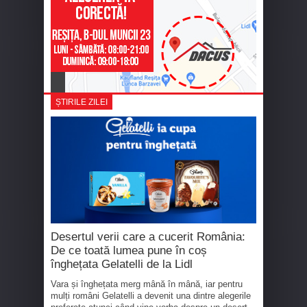
ȘTIRILE ZILEI
Desertul verii care a cucerit România:
De ce toată lumea pune în coș
înghețata Gelatelli de la Lidl
Vara și înghețata merg mână în mână, iar pentru
mulți români Gelatelli a devenit una dintre alegerile