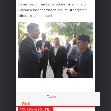
La ieșirea din secția de votare, viceprimarul
Lațcău a fost abordat de mai mulți cerșetori,
cărora le-a oferit bani.
Tweet
Pin It
YOU MAY ALSO LIKE...