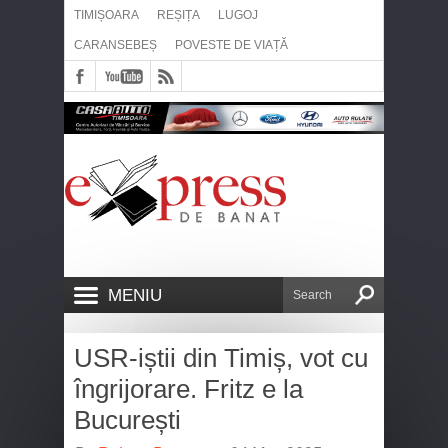
TIMIȘOARA
REȘIȚA
LUGOJ
CARANSEBEȘ
POVESTE DE VIAȚĂ
MENIU
USR-iștii din Timiș, vot cu
îngrijorare. Fritz e la
București