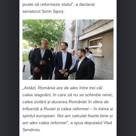
poate să reformeze statul”
, a declarat
senatorul Sorin Șipoș.
„Astăzi, România are de ales între trei căi:
calea stagnării, în care să nu se schimbe nimic,
calea izolării și ducerea României în sfera de
influență a Rusiei și calea reformei – în inima și
spiritul european. Noi am calculat foarte bine și
am ales calea reformei”
, a spus deputatul Vlad
Șendroiu.