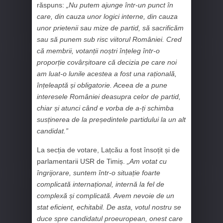
răspuns:
„Nu putem ajunge într-un punct în
care, din cauza unor logici interne, din cauza
unor prietenii sau mize de partid, să sacrificăm
sau să punem sub risc viitorul României. Cred
că membrii, votanții noștri înțeleg într-o
proporție covârșitoare că decizia pe care noi
am luat-o lunile acestea a fost una rațională,
înțeleaptă și obligatorie. Aceea de a pune
interesele României deasupra celor de partid,
chiar și atunci când e vorba de a-ți schimba
susținerea de la președintele partidului la un alt
candidat.”
La secția de votare, Lațcău a fost însoțit și de
parlamentarii USR de Timiș.
„Am votat cu
îngrijorare, suntem într-o situație foarte
complicată internațional, internă la fel de
complexă și complicată. Avem nevoie de un
stat eficient, echitabil. De asta, votul nostru se
duce spre candidatul proeuropean, onest care