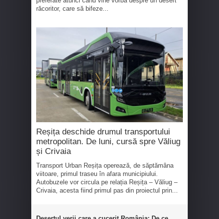
preferate atunci când vine vorba despre un desert
răcoritor, care să bifeze...
Reșița deschide drumul transportului
metropolitan. De luni, cursă spre Văliug
și Crivaia
Transport Urban Reșița operează, de săptămâna
viitoare, primul traseu în afara municipiului.
Autobuzele vor circula pe relația Reșița – Văliug –
Crivaia, acesta fiind primul pas din proiectul prin...
Desertul verii care a cucerit România: De ce