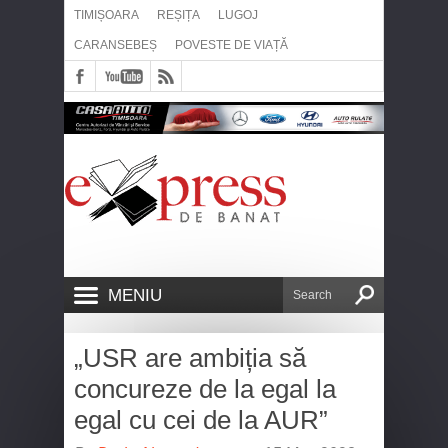
TIMIȘOARA
REȘIȚA
LUGOJ
CARANSEBEȘ
POVESTE DE VIAȚĂ
MENIU
„USR are ambiția să
concureze de la egal la
egal cu cei de la AUR”