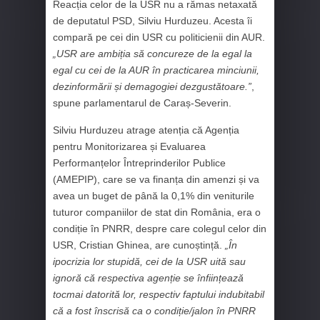
Reacția celor de la USR nu a rămas netaxată
de deputatul PSD, Silviu Hurduzeu. Acesta îi
compară pe cei din USR cu politicienii din AUR.
„USR are ambiția să concureze de la egal la
egal cu cei de la AUR în practicarea minciunii,
dezinformării și demagogiei dezgustătoare.”
,
spune parlamentarul de Caraș-Severin.
Silviu Hurduzeu atrage atenția că Agenția
pentru Monitorizarea și Evaluarea
Performanțelor Întreprinderilor Publice
(AMEPIP), care se va finanța din amenzi și va
avea un buget de până la 0,1% din veniturile
tuturor companiilor de stat din România, era o
condiție în PNRR, despre care colegul celor din
USR, Cristian Ghinea, are cunoștință.
„În
ipocrizia lor stupidă, cei de la USR uită sau
ignoră că respectiva agenție se înființează
tocmai datorită lor, respectiv faptului indubitabil
că a fost înscrisă ca o condiție/jalon în PNRR