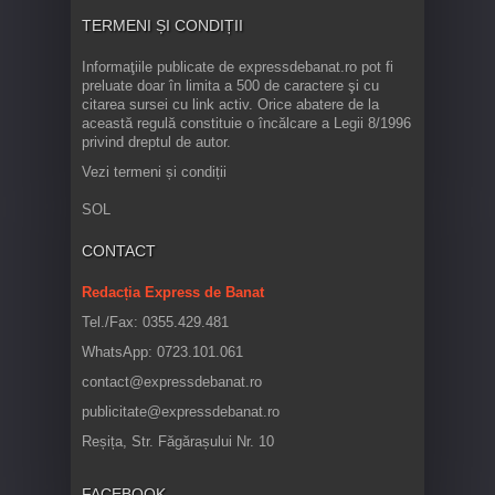
TERMENI ȘI CONDIȚII
Informaţiile publicate de expressdebanat.ro pot fi
preluate doar în limita a 500 de caractere şi cu
citarea sursei cu link activ. Orice abatere de la
această regulă constituie o încălcare a Legii 8/1996
privind dreptul de autor.
Vezi termeni și condiții
SOL
CONTACT
Redacția Express de Banat
Tel./Fax: 0355.429.481
WhatsApp: 0723.101.061
contact@expressdebanat.ro
publicitate@expressdebanat.ro
Reșița, Str. Făgărașului Nr. 10
FACEBOOK