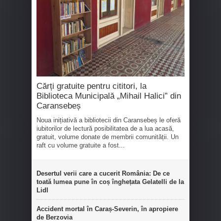
Cărți gratuite pentru cititori, la
Biblioteca Municipală „Mihail Halici” din
Caransebeș
Noua inițiativă a bibliotecii din Caransebeș le oferă
iubitorilor de lectură posibilitatea de a lua acasă,
gratuit, volume donate de membrii comunității. Un
raft cu volume gratuite a fost...
Desertul verii care a cucerit România: De ce
toată lumea pune în coș înghețata Gelatelli de la
Lidl
Accident mortal în Caraș-Severin, în apropiere
de Berzovia