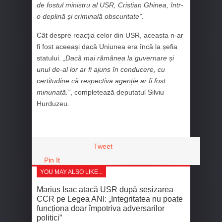
de fostul ministru al USR, Cristian Ghinea, într-
o deplină și criminală obscuritate”.
Cât despre reacția celor din USR, aceasta n-ar
fi fost aceeași dacă Uniunea era încă la șefia
statului.
„Dacă mai rămânea la guvernare și
unul de-al lor ar fi ajuns în conducere, cu
certitudine că respectiva agenție ar fi fost
minunată.”
, completează deputatul Silviu
Hurduzeu.
Tweet
Pin It
YOU MAY ALSO LIKE...
Marius Isac atacă USR după sesizarea
CCR pe Legea ANI: „Integritatea nu poate
funcționa doar împotriva adversarilor
politici”