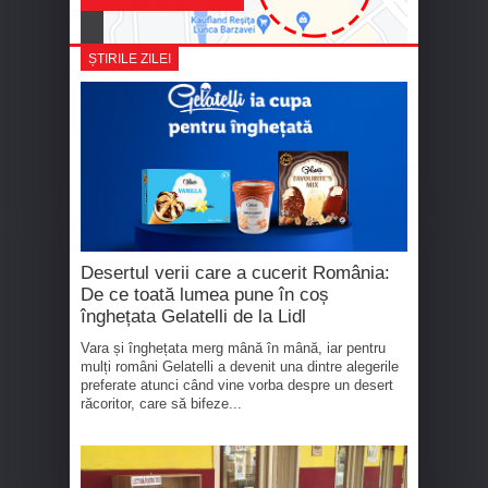
ȘTIRILE ZILEI
Desertul verii care a cucerit România:
De ce toată lumea pune în coș
înghețata Gelatelli de la Lidl
Vara și înghețata merg mână în mână, iar pentru
mulți români Gelatelli a devenit una dintre alegerile
preferate atunci când vine vorba despre un desert
răcoritor, care să bifeze...