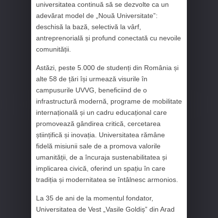
universitatea continuă să se dezvolte ca un
adevărat model de „Nouă Universitate”:
deschisă la bază, selectivă la vârf,
antreprenorială și profund conectată cu nevoile
comunității.
Astăzi, peste 5.000 de studenți din România și
alte 58 de țări își urmează visurile în
campusurile UVVG, beneficiind de o
infrastructură modernă, programe de mobilitate
internațională și un cadru educațional care
promovează gândirea critică, cercetarea
științifică și inovația. Universitatea rămâne
fidelă misiunii sale de a promova valorile
umanității, de a încuraja sustenabilitatea și
implicarea civică, oferind un spațiu în care
tradiția și modernitatea se întâlnesc armonios.
La 35 de ani de la momentul fondator,
Universitatea de Vest „Vasile Goldiș” din Arad