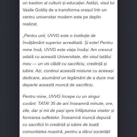
un bastion al culturii și educației. Astăzi, visul lui
Vasile Goldiș de a transforma orașul într-un
centru universitar modern este pe deplin
realizat.
„Pentru unii, UVVG este o instituție de
învățământ superior acreditată. Și este! Pentru
mine însă, UVVG este viața însăși. Am crescut
odată cu această Universitate, din visul tatălui
meu — un vis clădit cu sacrificiu, credință și
iubire. Azi, continui această misiune cu aceeași
dedicare, asumând un legământ de a duce mai
departe această muncă de sacrificiu.
Pentru mine, UVVG începe cu un singur
cuvânt: TATA! 35 de ani înseamnă minute, ore,
zile, dar și mii de pași spre înfăptuirea viselor și
formarea sufletelor. Înseamnă muncă depusă
cu sacrificii în credință și iubire de toată
comunitatea noastră, pentru a dărui societății