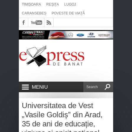
TIMIȘOARA
REȘIȚA
LUGOJ
CARANSEBEȘ
POVESTE DE VIAȚĂ
MENIU
Universitatea de Vest
„Vasile Goldiș” din Arad,
35 de ani de educație,