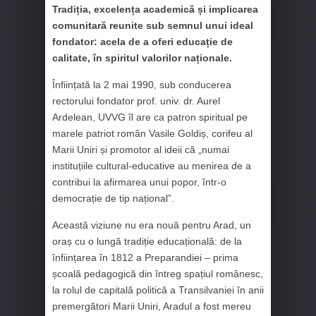
Tradiția, excelența academică și implicarea
comunitară reunite sub semnul unui ideal
fondator: acela de a oferi educație de
calitate, în spiritul valorilor naționale.
Înființată la 2 mai 1990, sub conducerea
rectorului fondator prof. univ. dr. Aurel
Ardelean, UVVG îl are ca patron spiritual pe
marele patriot român Vasile Goldiș, corifeu al
Marii Uniri și promotor al ideii că „numai
instituțiile cultural-educative au menirea de a
contribui la afirmarea unui popor, într-o
democrație de tip național”.
Această viziune nu era nouă pentru Arad, un
oraș cu o lungă tradiție educațională: de la
înființarea în 1812 a Preparandiei – prima
școală pedagogică din întreg spațiul românesc,
la rolul de capitală politică a Transilvaniei în anii
premergători Marii Uniri, Aradul a fost mereu