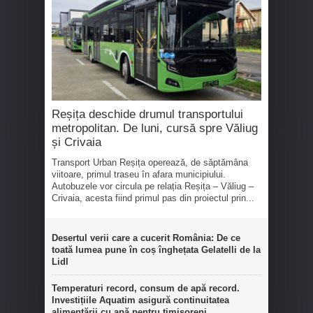
Reșița deschide drumul transportului
metropolitan. De luni, cursă spre Văliug
și Crivaia
Transport Urban Reșița operează, de săptămâna
viitoare, primul traseu în afara municipiului.
Autobuzele vor circula pe relația Reșița – Văliug –
Crivaia, acesta fiind primul pas din proiectul prin...
Desertul verii care a cucerit România: De ce
toată lumea pune în coș înghețata Gelatelli de la
Lidl
Temperaturi record, consum de apă record.
Investițiile Aquatim asigură continuitatea
alimentării cu apă pentru timișoreni