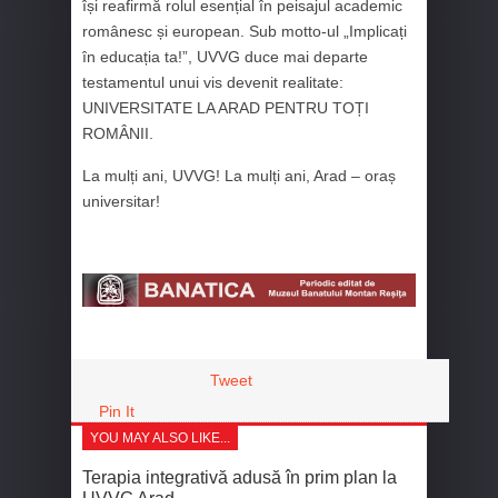
își reafirmă rolul esențial în peisajul academic
românesc și european. Sub motto-ul „Implicați
în educația ta!”, UVVG duce mai departe
testamentul unui vis devenit realitate:
UNIVERSITATE LA ARAD PENTRU TOȚI
ROMÂNII.
La mulți ani, UVVG! La mulți ani, Arad – oraș
universitar!
Tweet
Pin It
YOU MAY ALSO LIKE...
Terapia integrativă adusă în prim plan la