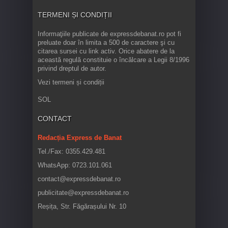
TERMENI ȘI CONDIȚII
Informaţiile publicate de expressdebanat.ro pot fi
preluate doar în limita a 500 de caractere şi cu
citarea sursei cu link activ. Orice abatere de la
această regulă constituie o încălcare a Legii 8/1996
privind dreptul de autor.
Vezi termeni și condiții
SOL
CONTACT
Redacția Express de Banat
Tel./Fax: 0355.429.481
WhatsApp: 0723.101.061
contact@expressdebanat.ro
publicitate@expressdebanat.ro
Reșița, Str. Făgărașului Nr. 10