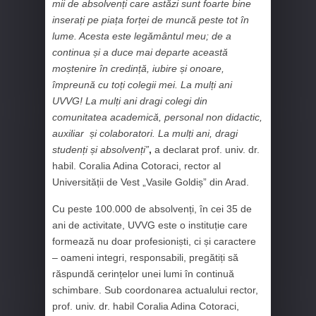
mii de absolvenți care astăzi sunt foarte bine
inserați pe piața forței de muncă peste tot în
lume. Acesta este legământul meu; de a
continua și a duce mai departe această
moștenire în credință, iubire și onoare,
împreună cu toți colegii mei. La mulți ani
UVVG! La mulți ani dragi colegi din
comunitatea academică, personal non didactic,
auxiliar și colaboratori. La mulți ani, dragi
studenți și absolvenți”
,
a declarat prof. univ. dr.
habil. Coralia Adina Cotoraci, rector al
Universității de Vest „Vasile Goldiș” din Arad.
Cu peste 100.000 de absolvenți, în cei 35 de
ani de activitate, UVVG este o instituție care
formează nu doar profesioniști, ci și caractere
– oameni integri, responsabili, pregătiți să
răspundă cerințelor unei lumi în continuă
schimbare. Sub coordonarea actualului rector,
prof. univ. dr. habil Coralia Adina Cotoraci,