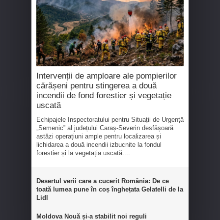
Intervenții de amploare ale pompierilor
cărășeni pentru stingerea a două
incendii de fond forestier și vegetație
uscată
Echipajele Inspectoratului pentru Situații de Urgență
„Semenic” al județului Caraș-Severin desfășoară
astăzi operațiuni ample pentru localizarea și
lichidarea a două incendii izbucnite la fondul
forestier și la vegetația uscată....
Desertul verii care a cucerit România: De ce
toată lumea pune în coș înghețata Gelatelli de la
Lidl
Moldova Nouă și-a stabilit noi reguli