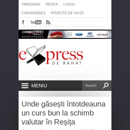
TIMIȘOARA
REȘIȚA
LUGOJ
CARANSEBEȘ
POVESTE DE VIAȚĂ
MENIU
Unde găsești întotdeauna
un curs bun la schimb
valutar în Reșița