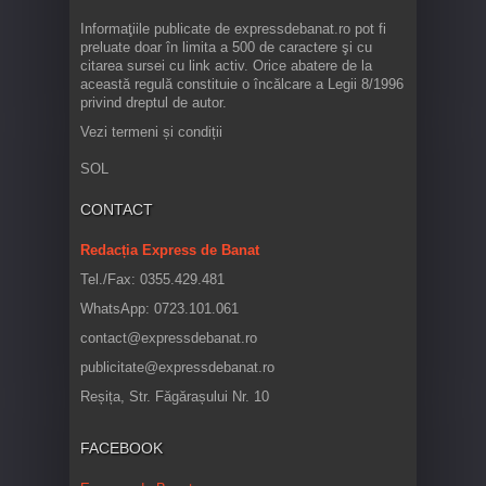
Informaţiile publicate de expressdebanat.ro pot fi
preluate doar în limita a 500 de caractere şi cu
citarea sursei cu link activ. Orice abatere de la
această regulă constituie o încălcare a Legii 8/1996
privind dreptul de autor.
Vezi termeni și condiții
SOL
CONTACT
Redacția Express de Banat
Tel./Fax: 0355.429.481
WhatsApp: 0723.101.061
contact@expressdebanat.ro
publicitate@expressdebanat.ro
Reșița, Str. Făgărașului Nr. 10
FACEBOOK