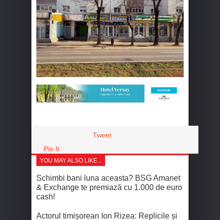
Tweet
Pin It
YOU MAY ALSO LIKE...
Schimbi bani luna aceasta? BSG Amanet
& Exchange te premiază cu 1.000 de euro
cash!
Actorul timișorean Ion Rizea: Replicile și